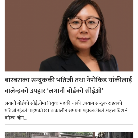
बारबराका सन्दुककी भतिजी तथा नेपोकिड यांकीलाई
वालेन्द्रको उपहार ‘लगानी बोर्डको सीईओ’
लगानी बोर्डको सीईओमा नियुक्त भएकी यांकी उक्याब सन्दुक रुइतको
भतिजी रहेको पाइएको छ। तत्कालीन समयमा महाकालीको अञ्चलाधिश नै
बनेका जोन...