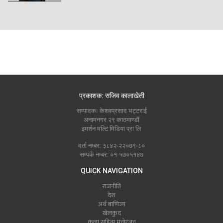
प्रकाशक: सजिव कालाखेती
सम्पादकः केशवप्रसाद भट्टराई
अनामनगर २९ काठमाण्डौं
इमर्शन मल्टि मिडिया प्रा लि
दर्ता नम्बर: ३८४२-२२०७९-८०
सम्पर्क नम्बर: ०१-५७०५१४७
QUICK NAVIGATION
राजनीति
देश
अर्थ बाणिज्य
खेलकुद
कला सहित्य मनोरंजन