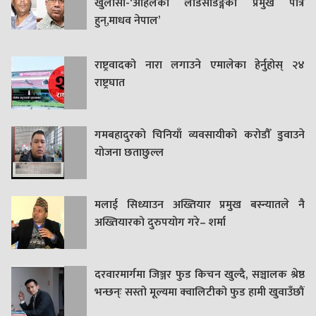
खुलासा-‘अहिलेको लोडसेडिङ्गको प्रमुख पात्र
हुन्,माधव नेपाल’
राष्ट्रवादको नारा लगाउने एमालेका हेर्नुहोस् २४
राष्ट्रघात
गमबहादुरकाे चिनियाँ व्यवसायीको करोडौँ डुवाउने
याेजना छताछुल्ल
मलाई सिध्याउन अख्तियार प्रमुख बस्न्यातले नै
अख्तियारको दुरुपयोग गरे– शर्मा
दरवारमार्गमा जिञ्जर फुड किचन खुल्दै, सञ्चालक श्रेष्ठ
भन्छन्ः सस्तो मूल्यमा क्वालिटीको फुड हामी खुवाउँछौं