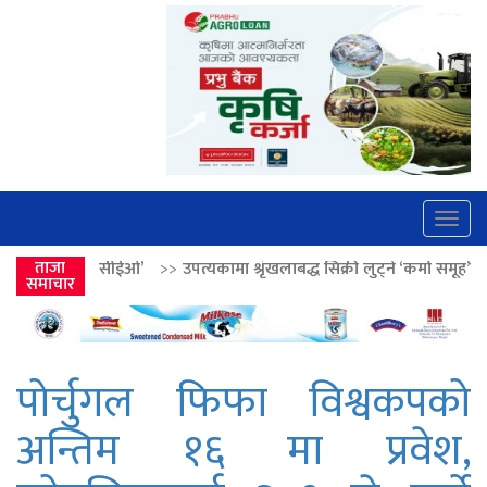
Togg
navig
>>
उपत्यकामा श्रृंखलाबद्ध सिक्री लुट्ने ‘कर्मा समूह’का नाइकेसहित पाँच पक्राउ
ताजा
समाचार
पोर्चुगल फिफा विश्वकपको
अन्तिम १६ मा प्रवेश,