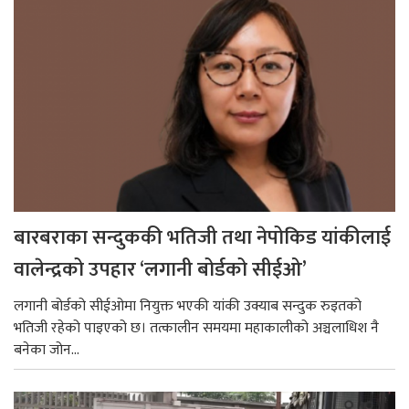
बारबराका सन्दुककी भतिजी तथा नेपोकिड यांकीलाई
वालेन्द्रको उपहार ‘लगानी बोर्डको सीईओ’
लगानी बोर्डको सीईओमा नियुक्त भएकी यांकी उक्याब सन्दुक रुइतको
भतिजी रहेको पाइएको छ। तत्कालीन समयमा महाकालीको अञ्चलाधिश नै
बनेका जोन...