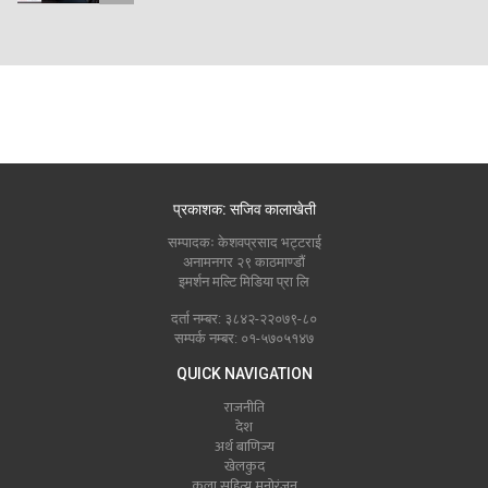
प्रकाशक: सजिव कालाखेती
सम्पादकः केशवप्रसाद भट्टराई
अनामनगर २९ काठमाण्डौं
इमर्शन मल्टि मिडिया प्रा लि
दर्ता नम्बर: ३८४२-२२०७९-८०
सम्पर्क नम्बर: ०१-५७०५१४७
QUICK NAVIGATION
राजनीति
देश
अर्थ बाणिज्य
खेलकुद
कला सहित्य मनोरंजन