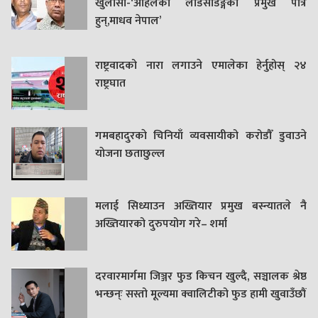
खुलासा-‘अहिलेको लोडसेडिङ्गको प्रमुख पात्र
हुन्,माधव नेपाल’
राष्ट्रवादको नारा लगाउने एमालेका हेर्नुहोस् २४
राष्ट्रघात
गमबहादुरकाे चिनियाँ व्यवसायीको करोडौँ डुवाउने
याेजना छताछुल्ल
मलाई सिध्याउन अख्तियार प्रमुख बस्न्यातले नै
अख्तियारको दुरुपयोग गरे– शर्मा
दरवारमार्गमा जिञ्जर फुड किचन खुल्दै, सञ्चालक श्रेष्ठ
भन्छन्ः सस्तो मूल्यमा क्वालिटीको फुड हामी खुवाउँछौं