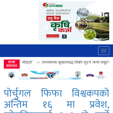
Togg
navig
’
>>
ताजा
उपत्यकामा श्रृंखलाबद्ध सिक्री लुट्ने ‘कर्मा समूह’का नाइकेसहित पाँच पक्र
समाचार
पोर्चुगल फिफा विश्वकपको
अन्तिम १६ मा प्रवेश,