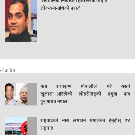
‘संवैधानिक निकायमा हस्तक्षेपको प्रवृति
लोकतन्त्रमाथिको प्रहार’
लोक्रप्रिय
नेता राधाकृण मौनालीले गरे यस्तो
खुलासा-‘अहिलेको लोडसेडिङ्गको प्रमुख पात्र
हुन्,माधव नेपाल’
राष्ट्रवादको नारा लगाउने एमालेका हेर्नुहोस् २४
राष्ट्रघात