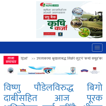
Togg
navig
>>
उपत्यकामा श्रृंखलाबद्ध सिक्री लुट्ने ‘कर्मा समूह’का नाइकेसहित पाँच पक्राउ
ताजा
समाचार
विष्णु पौडेलविरुद्ध बिगो
दाबीसहित आज पूरक