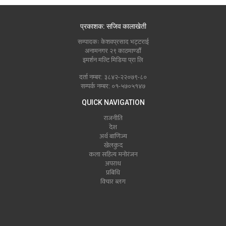
प्रकाशक: सजिव कालाखेती
सम्पादकः केशवप्रसाद भट्टराई
अनामनगर २९ काठमाण्डौं
इमर्शन मल्टि मिडिया प्रा लि
दर्ता नम्बर: ३८४२-२२०७९-८०
सम्पर्क नम्बर: ०१-५७०५१४७
QUICK NAVIGATION
राजनीति
देश
अर्थ बाणिज्य
खेलकुद
कला सहित्य मनोरंजन
अपराध
प्रबिधि
विचार ब्लग