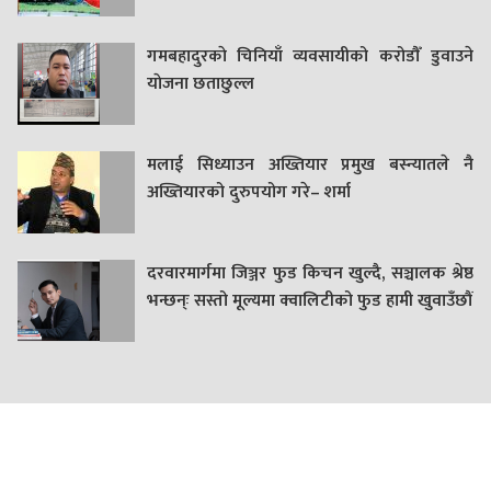
गमबहादुरकाे चिनियाँ व्यवसायीको करोडौँ डुवाउने
याेजना छताछुल्ल
मलाई सिध्याउन अख्तियार प्रमुख बस्न्यातले नै
अख्तियारको दुरुपयोग गरे– शर्मा
दरवारमार्गमा जिञ्जर फुड किचन खुल्दै, सञ्चालक श्रेष्ठ
भन्छन्ः सस्तो मूल्यमा क्वालिटीको फुड हामी खुवाउँछौं