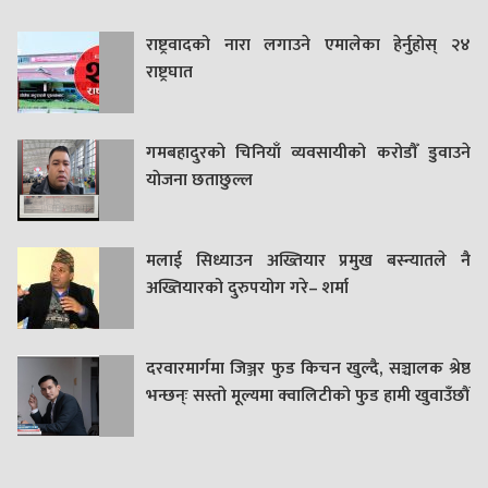
राष्ट्रवादको नारा लगाउने एमालेका हेर्नुहोस् २४
राष्ट्रघात
गमबहादुरकाे चिनियाँ व्यवसायीको करोडौँ डुवाउने
याेजना छताछुल्ल
मलाई सिध्याउन अख्तियार प्रमुख बस्न्यातले नै
अख्तियारको दुरुपयोग गरे– शर्मा
दरवारमार्गमा जिञ्जर फुड किचन खुल्दै, सञ्चालक श्रेष्ठ
भन्छन्ः सस्तो मूल्यमा क्वालिटीको फुड हामी खुवाउँछौं