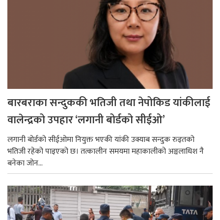
बारबराका सन्दुककी भतिजी तथा नेपोकिड यांकीलाई
वालेन्द्रको उपहार ‘लगानी बोर्डको सीईओ’
लगानी बोर्डको सीईओमा नियुक्त भएकी यांकी उक्याब सन्दुक रुइतको
भतिजी रहेको पाइएको छ। तत्कालीन समयमा महाकालीको अञ्चलाधिश नै
बनेका जोन...