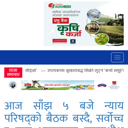
Togg
navig
>>
उपत्यकामा श्रृंखलाबद्ध सिक्री लुट्ने ‘कर्मा समूह’का नाइकेसहित पाँच पक्राउ
ताजा
समाचार
आज साँझ ५ बजे न्याय
परिषद्को बैठक बस्दै, सर्वोच्च