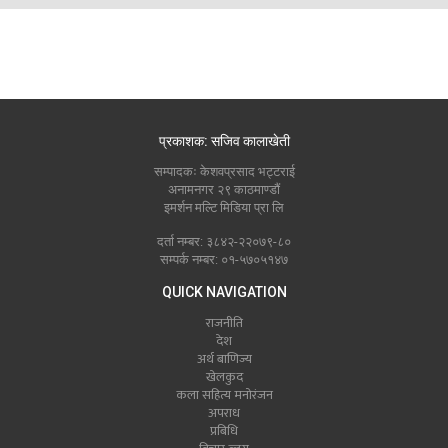
प्रकाशक: सजिव कालाखेती
सम्पादकः केशवप्रसाद भट्टराई
अनामनगर २९ काठमाण्डौं
इमर्शन मल्टि मिडिया प्रा लि
दर्ता नम्बर: ३८४२-२२०७९-८०
सम्पर्क नम्बर: ०१-५७०५१४७
QUICK NAVIGATION
राजनीति
देश
अर्थ बाणिज्य
खेलकुद
कला सहित्य मनोरंजन
अपराध
प्रबिधि