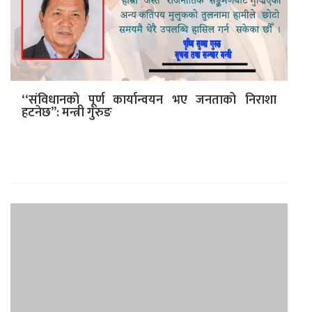
‘‘संविधानको पूर्ण कार्यान्वयन भए जनताको निराशा
हटनेछ’’: मन्त्री गुरुङ
काठमाडौं । संविधान कार्यान्वयनका नौ वर्षलाई हेर्दा निराश हुनुपर्ने
अवस्था छैन । विश्वका अन्य देशमा नयाँ संविधान बनिसकेपछिको
अभ्याससँग तुलना…