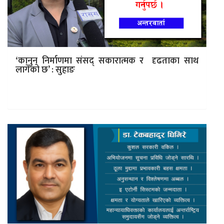
‘कानुन निर्माणमा संसद् सकारात्मक र दृढताका साथ
लागेको छ’ : सुहाङ
काठमाडाैं । बुबा सुवासचन्द्र र आमा विशाल नेम्वाङका कान्छा छोरा
सुहाङको जन्म विसं २०४६ फागुन ६ गते काठमाडौँमा भएको हो…