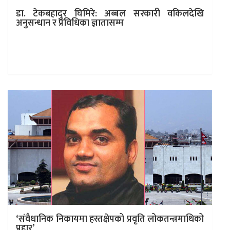
डा. टेकबहादुर घिमिरे: अब्बल सरकारी वकिलदेखि
अनुसन्धान र प्रविधिका ज्ञातासम्म
काठमाडाैं । सरकारी सेवा तथा रोजगारीमा धेरै आउँछन्-जान्छन्।
सप्तकोशी नदीमा आज भएको पानी भोलि त्यहाँ रहँदैन, त्यो बगेर
जान्छ। यो…
‘संवैधानिक निकायमा हस्तक्षेपको प्रवृति लोकतन्त्रमाथिको
प्रहार’