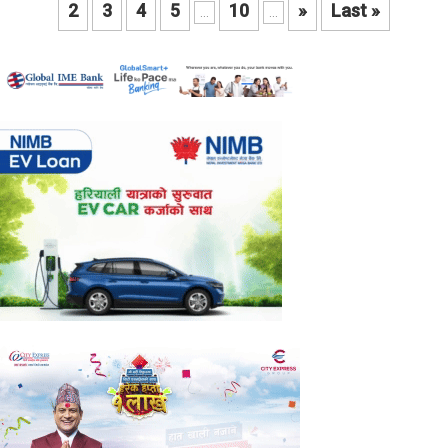
2
3
4
5
10
»
Last »
...
...