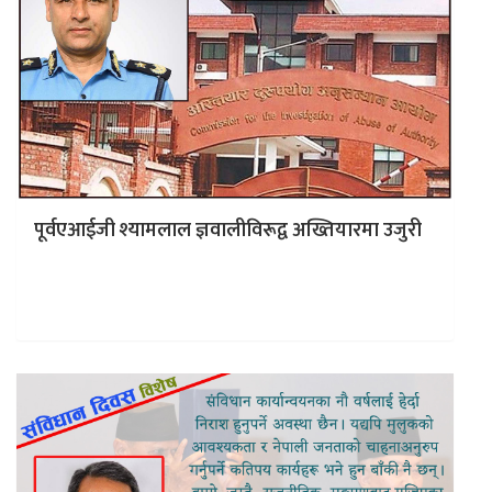
पूर्वएआईजी श्यामलाल ज्ञवालीविरूद्व अख्तियारमा उजुरी
– न्यूज नेपाल (विशेष सम्बाददाता) काठमाडौं । अनेकौं आर्थिक
अनियमितता, लेनदेन, घुस र विवादमा तानिएका पूर्व अतिरिक्त
महानिरीक्षक (एआईजी) श्यामलाल…