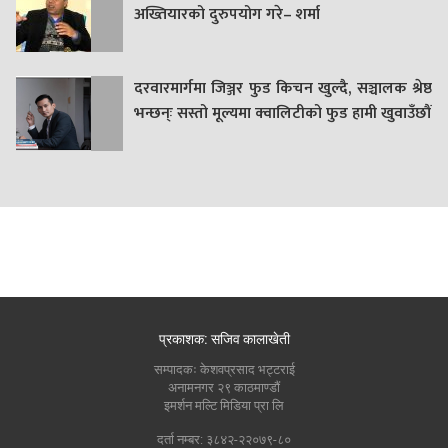
अख्तियारको दुरुपयोग गरे– शर्मा
दरवारमार्गमा जिञ्जर फुड किचन खुल्दै, सञ्चालक श्रेष्ठ
भन्छन्ः सस्तो मूल्यमा क्वालिटीको फुड हामी खुवाउँछौं
प्रकाशक: सजिव कालाखेती
सम्पादकः केशवप्रसाद भट्टराई
अनामनगर २९ काठमाण्डौं
इमर्शन मल्टि मिडिया प्रा लि
दर्ता नम्बर: ३८४२-२२०७९-८०