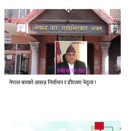
नेपाल बारको आसन्न निर्वाचन र डीएलए नेतृत्व !
विषय प्रवेश: बहुदलीय व्यवस्थाको प्रार्दुभावसँगै प्रजातन्त्रवादी
कानून व्यावसायीहरुको समूहले गठन गरेको संस्था हो, डीएलए
नेपाल। हाल यसको नेतृत्व सिताराम के.सी.जी…