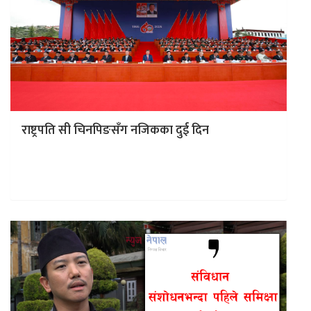
राष्ट्रपति सी चिनपिङसँग नजिकका दुई दिन
नेपाल सरकारले मलाई सन् २०२४ को अगष्ट २९ का दिन ल्हासाका
लागि महावाणिज्यदूतका रुपमा नियुक्त गरेपछि ममा एक प्रकारको
खुशी…