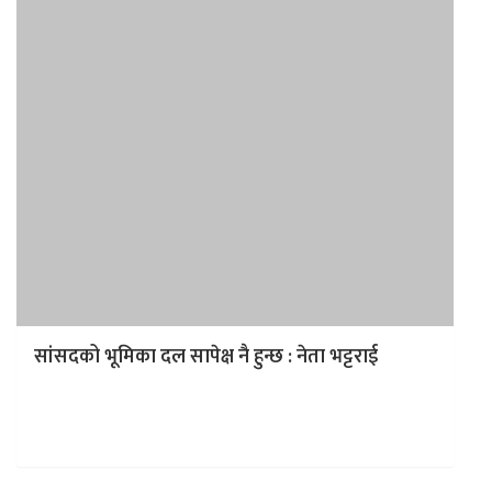
सांसदको भूमिका दल सापेक्ष नै हुन्छ : नेता भट्टराई
काठमाडौं, संसदमा विचाराधीन विधेयकमा सहमति खोज्ने भन्दै
सत्तारूढ दलको संयन्त्रले राजनैतिक संशय पैदा गरेको छ। संघीय
संसदका सदस्यहरूले विधेयकहरूमा खुला…