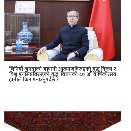
चिनियाँ जनताको जापानी आक्रमणविरुद्दको युद्ध विजय र
विश्व फासिष्टविरुद्दको युद्ध विजयको ८० औं वार्षिकोत्सव
हामीले किन मनाउनुपर्दछ ?
चिनियाँ राष्ट्रपति सी चिन् फीङ्ले भन्नु भएको छ, इतिहास भनेको
एउटा ऐना हो , जसले वर्तमान र भविष्यलाई उजागर गर्दछ।…