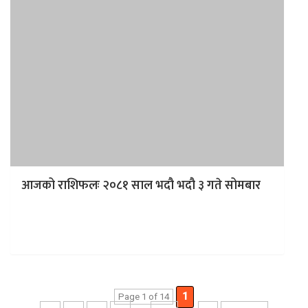
आजको राशिफलः २०८१ साल भदौ भदौ ३ गते सोमबार
मेषः रचनात्मक काममा जुट्ने समय छ। विभिन्न भौतिक साधनहरू
प्राप्त हुनेछन्। नोकरी तथा व्यवसायमा विशेष फाइदा होला। विभिन्न
अवसरले पछ्याउनेछन्…
1
Page 1 of 14