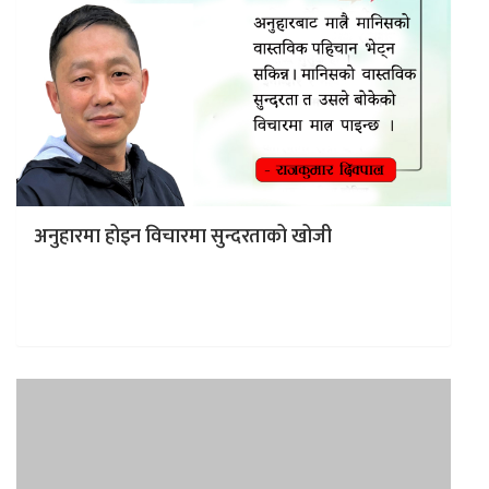
अनुहारमा होइन विचारमा सुन्दरताको खोजी
काठमाडौं । जङ्गबहादुरको बेलायत यात्रा वृत्तान्तमा उमेरदार युरोपेली
नारीहरुको सौन्दर्यको थोरै बयान गरिएको पढ्न पाइन्छ । त्यस
यात्रा वृत्तान्तमा युरोपेली…