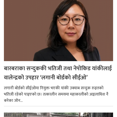
बारबराका सन्दुककी भतिजी तथा नेपोकिड यांकीलाई
वालेन्द्रको उपहार ‘लगानी बोर्डको सीईओ’
लगानी बोर्डको सीईओमा नियुक्त भएकी यांकी उक्याब सन्दुक रुइतको
भतिजी रहेको पाइएको छ। तत्कालीन समयमा महाकालीको अञ्चलाधिश नै
बनेका जोन...