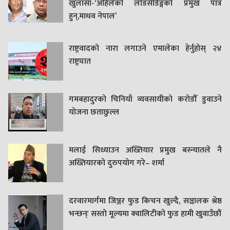
खुलासा-‘अहिलेको लोडसेडिङ्गको प्रमुख पात्र
हुन्,माधव नेपाल’
राष्ट्रवादको नारा लगाउने एमालेका हेर्नुहोस् २४
राष्ट्रघात
गमबहादुरकाे चिनियाँ व्यवसायीको करोडौँ डुवाउने
याेजना छताछुल्ल
मलाई सिध्याउन अख्तियार प्रमुख बस्न्यातले नै
अख्तियारको दुरुपयोग गरे– शर्मा
दरवारमार्गमा जिञ्जर फुड किचन खुल्दै, सञ्चालक श्रेष्ठ
भन्छन्ः सस्तो मूल्यमा क्वालिटीको फुड हामी खुवाउँछौं