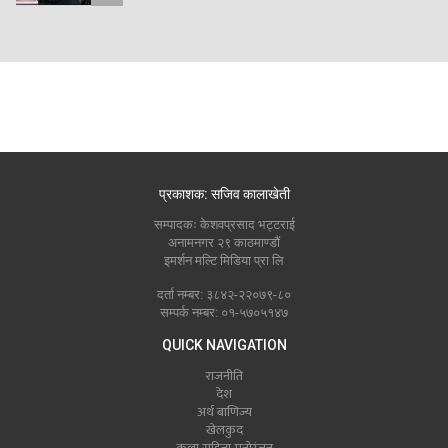
प्रकाशक: सजिव कालाखेती
सम्पादकः केशवप्रसाद भट्टराई
अनामनगर २९ काठमाण्डौं
इमर्शन मल्टि मिडिया प्रा लि
दर्ता नम्बर: ३८४२-२२०७९-८०
सम्पर्क नम्बर: ०१-५७०५१४७
QUICK NAVIGATION
राजनीति
देश
अर्थ बाणिज्य
खेलकुद