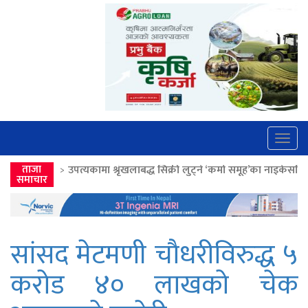
Togg
navig
कामा श्रृंखलाबद्ध सिक्री लुट्ने ‘कर्मा समूह’का नाइकेसहित पाँच पक्राउ
ताजा
>>
लोकत
समाचार
सांसद मेटमणी चाैधरीविरुद्ध ५
करोड ४० लाखको चेक