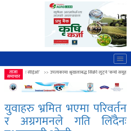
Togg
navig
>>
ताजा
उपत्यकामा श्रृंखलाबद्ध सिक्री लुट्ने ‘कर्मा समूह’का नाइकेसहित पाँच पक्रा
समाचार
युवाहरु भ्रमित भएमा परिवर्तन
र अग्रगमनले गति लिँदैनः