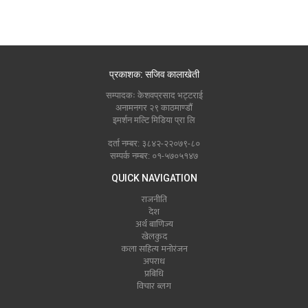
प्रकाशक: सजिव कालाखेती
सम्पादकः केशवप्रसाद भट्टराई
अनामनगर २९ काठमाण्डौं
इमर्शन मल्टि मिडिया प्रा लि
दर्ता नम्बर: ३८४२-२२०७९-८०
सम्पर्क नम्बर: ०१-५७०५१४७
QUICK NAVIGATION
राजनीति
देश
अर्थ बाणिज्य
खेलकुद
कला सहित्य मनोरंजन
अपराध
प्रबिधि
विचार ब्लग