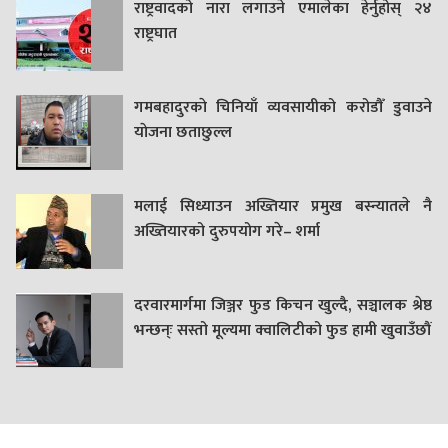
राष्ट्रवादको नारा लगाउने एमालेका हेर्नुहोस् २४
राष्ट्रघात
गमबहादुरकाे चिनियाँ व्यवसायीको करोडौँ डुवाउने
याेजना छताछुल्ल
मलाई सिध्याउन अख्तियार प्रमुख बस्न्यातले नै
अख्तियारको दुरुपयोग गरे– शर्मा
दरवारमार्गमा जिञ्जर फुड किचन खुल्दै, सञ्चालक श्रेष्ठ
भन्छन्ः सस्तो मूल्यमा क्वालिटीको फुड हामी खुवाउँछौं