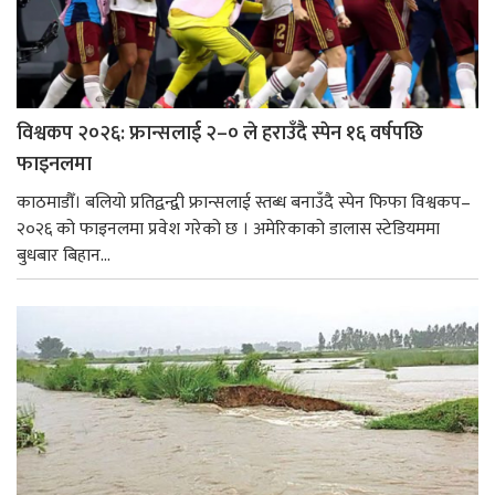
विश्वकप २०२६: फ्रान्सलाई २–० ले हराउँदै स्पेन १६ वर्षपछि
फाइनलमा
काठमाडौँ। बलियो प्रतिद्वन्द्वी फ्रान्सलाई स्तब्ध बनाउँदै स्पेन फिफा विश्वकप–
२०२६ को फाइनलमा प्रवेश गरेको छ । अमेरिकाको डालास स्टेडियममा
बुधबार बिहान...