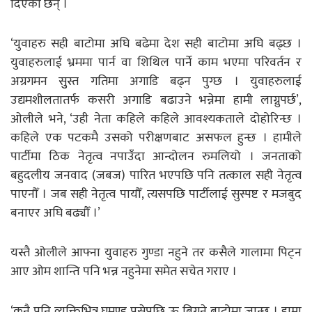
दिएका छन् ।
‘युवाहरु सही बाटोमा अघि बढेमा देश सही बाटोमा अघि बढ्छ ।
युवाहरुलाई भ्रममा पार्न वा शिथिल पार्ने काम भएमा परिवर्तन र
अग्रगमन सुुस्त गतिमा अगाडि बढ्न पुग्छ । युवाहरुलाई
उद्यमशीलतातर्फ कसरी अगाडि बढाउने भन्नेमा हामी लाग्नुपर्छ’,
ओलीले भने, ‘उही नेता कहिले कहिले आवश्यकताले दोहोरिन्छ ।
कहिले एक पटकमै उसको परीक्षणबाट असफल हुन्छ । हामीले
पार्टीमा ठिक नेतृत्व नपाउँदा आन्दोलन रुमलियो । जनताको
बहुदलीय जनवाद (जबज) पारित भएपछि पनि तत्काल सही नेतृत्व
पाएनौँ । जब सही नेतृत्व पायौँ, त्यसपछि पार्टीलाई सुस्पष्ट र मजबुद
बनाएर अघि बढ्यौँ ।’
यस्तै ओलीले आफ्ना युवाहरु गुण्डा नहुने तर कसैले गालामा पिट्न
आए ओम शान्ति पनि भन्न नहुनेमा समेत सचेत गराए ।
‘कुनै पनि व्यक्तिभित्र घमण्ड पसेपछि ऊ बिग्रने बाटोमा जान्छ । हाम्रा