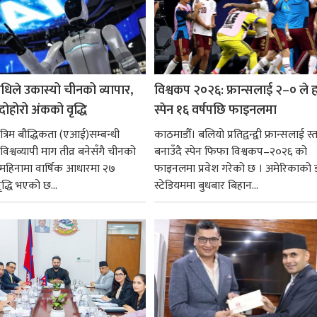
धिले उकास्यो चीनको व्यापार,
विश्वकप २०२६: फ्रान्सलाई २–० ले हर
 दोहोरो अंकको वृद्धि
स्पेन १६ वर्षपछि फाइनलमा
रिम बौद्धिकता (एआई)सम्बन्धी
काठमाडौँ। बलियो प्रतिद्वन्द्वी फ्रान्सलाई स्त
िश्वव्यापी माग तीव्र बनेसँगै चीनको
बनाउँदै स्पेन फिफा विश्वकप–२०२६ को
न महिनामा वार्षिक आधारमा २७
फाइनलमा प्रवेश गरेको छ । अमेरिकाको
ृद्धि भएको छ...
स्टेडियममा बुधबार बिहान...