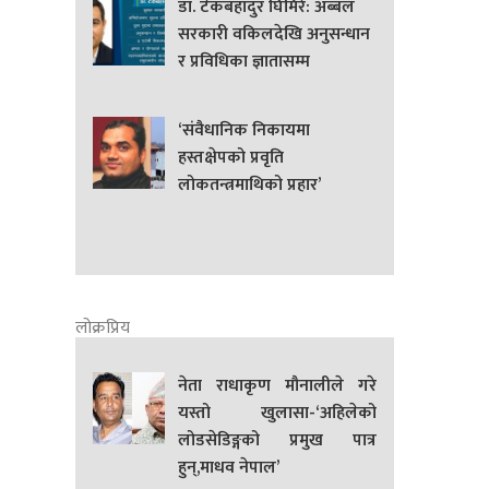
डा. टेकबहादुर घिमिरे: अब्बल
सरकारी वकिलदेखि अनुसन्धान
र प्रविधिका ज्ञातासम्म
‘संवैधानिक निकायमा
हस्तक्षेपको प्रवृति
लोकतन्त्रमाथिको प्रहार’
लोक्रप्रिय
नेता राधाकृण मौनालीले गरे
यस्तो खुलासा-‘अहिलेको
लोडसेडिङ्गको प्रमुख पात्र
हुन्,माधव नेपाल’