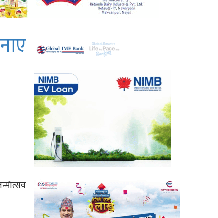
मनाए
न्मोत्सव