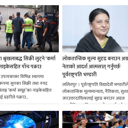
श्रृंखलाबद्ध सिक्री लुट्ने ‘कर्मा
लोकतान्त्रिक मूल्य सुदृढ बनाउन अग
नाइकेसहित पाँच पक्राउ
नेताको आदर्श आत्मसात् गर्नुपर्छः
पूर्वराष्ट्रपति भण्डारी
 उपत्यकाका विभिन्न स्थानमा
्ध रूपमा सुनका सिक्री तथा नगद
ललितपुर । पूर्वराष्ट्रपति विद्यादेवी भण्डारील
ंलग्न ‘कर्मा समूह’का नाइकेसहित
लोकतान्त्रिक मूल्यमान्यता, नैतिकता, सु
 प्रहरीले पक्राउ...
जनउत्तरदायित्वलाई सुदृढ बनाउन अग्रज
राजनीतिक व्यक्तित्वहरूको आदर्शलाई आत
गर्न आवश्यक...