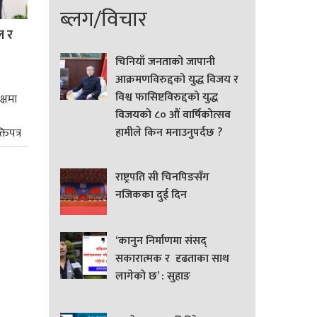
ब्लग/विचार
ल र
चिनियाँ जनताको जापानी
आक्रमणविरुद्दको युद्ध विजय र
विश्व फासिष्टविरुद्दको युद्ध
क्षमा
विजयको ८० औं वार्षिकोत्सव
हामीले किन मनाउनुपर्दछ ?
तिपत्र
राष्ट्रपति सी चिनपिङसँग
नजिकका दुई दिन
‘कानुन निर्माणमा संसद्
सकारात्मक र दृढताका साथ
लागेको छ’ : सुहाङ