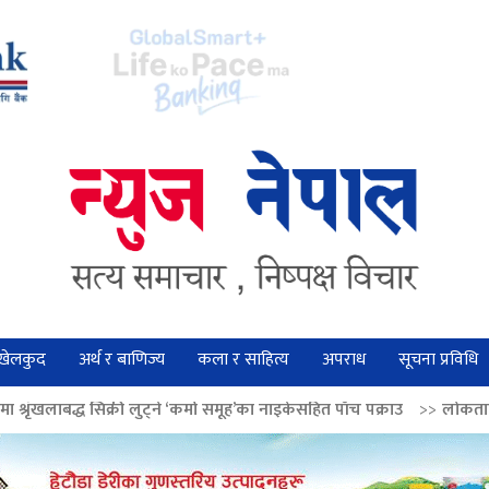
खेलकुद
अर्थ र बाणिज्य
कला र साहित्य
अपराध
सूचना प्रविधि
 लुट्ने ‘कर्मा समूह’का नाइकेसहित पाँच पक्राउ
>>
लोकतान्त्रिक मूल्य सुदृढ बनाउ