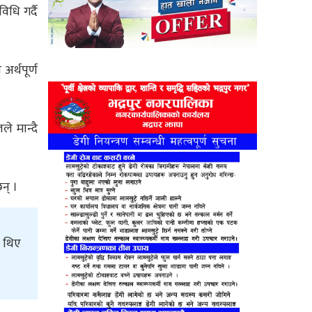
धि गर्दै
र्थपूर्ण
े मान्दै
न् ।
ा थिए