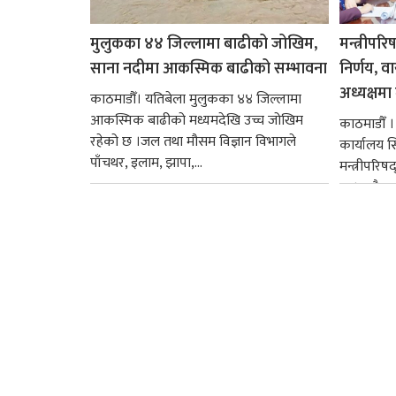
मुलुकका ४४ जिल्लामा बाढीको जोखिम,
मन्त्रीपरि
साना नदीमा आकस्मिक बाढीको सम्भावना
निर्णय, व
अध्यक्षमा म
काठमाडौँ। यतिबेला मुलुकका ४४ जिल्लामा
आकस्मिक बाढीको मध्यमदेखि उच्च जोखिम
काठमाडौँ । प
रहेको छ ।जल तथा मौसम विज्ञान विभागले
कार्यालय 
पाँचथर, इलाम, झापा,...
मन्त्रीपरिष
छ । यसैक्र