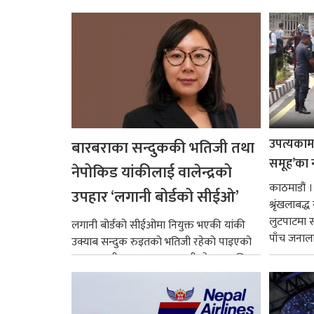
उपत्यकामा 
बारबराका सन्दुककी भतिजी तथा
समूह’का 
नेपोकिड यांकीलाई वालेन्द्रको
काठमाडौं ।
उपहार ‘लगानी बोर्डको सीईओ’
श्रृंखलाबद
लुटपाटमा स
लगानी बोर्डको सीईओमा नियुक्त भएकी यांकी
पाँच जनालाई
उक्याब सन्दुक रुइतको भतिजी रहेको पाइएको
छ। तत्कालीन समयमा महाकालीको अञ्चलाधिश
नै बनेका जोन...