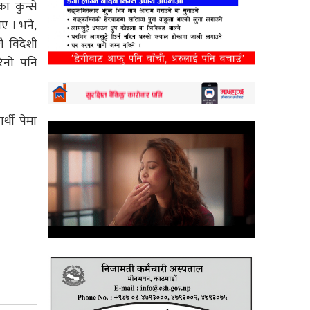
ा कुन्से
िए । भने,
ै विदेशी
रेनो पनि
्थी पेमा