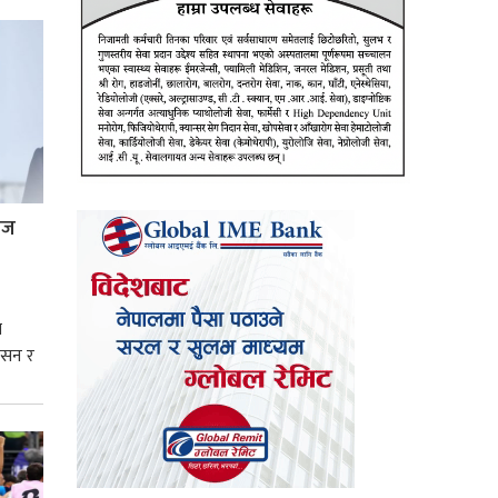
्रज
े
शासन र
्मसात्