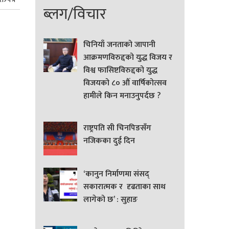
ब्लग/विचार
चिनियाँ जनताको जापानी
आक्रमणविरुद्दको युद्ध विजय र
विश्व फासिष्टविरुद्दको युद्ध
विजयको ८० औं वार्षिकोत्सव
हामीले किन मनाउनुपर्दछ ?
राष्ट्रपति सी चिनपिङसँग
नजिकका दुई दिन
‘कानुन निर्माणमा संसद्
सकारात्मक र दृढताका साथ
लागेको छ’ : सुहाङ