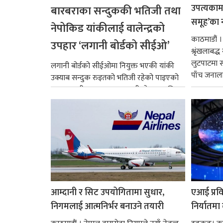
उपत्यकामा 
बारबराका सन्दुककी भतिजी तथा
समूह’का 
नेपोकिड यांकीलाई वालेन्द्रको
काठमाडौं ।
उपहार ‘लगानी बोर्डको सीईओ’
श्रृंखलाबद
लुटपाटमा स
लगानी बोर्डको सीईओमा नियुक्त भएकी यांकी
पाँच जनालाई
उक्याब सन्दुक रुइतको भतिजी रहेको पाइएको
छ। तत्कालीन समयमा महाकालीको अञ्चलाधिश
नै बनेका जोन...
आम्दानी र सिट उपयोगितामा सुधार,
एआई प्रवि
निगमलाई आत्मनिर्भर बनाउने तयारी
निर्यातमा