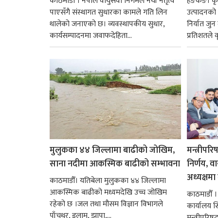
काठमाडाैं । नेपाल वायुसेवा निगमले नयाँ नेतृत्व
हङकङ। कृत्
पाएसँगै संस्थागत सुधारका कामले गति लिन
उत्पादनको व
थालेको जनाएको छ। व्यवस्थापकीय सुधार,
निर्यात जु
कार्यसम्पादनमा जवाफदेहिता...
प्रतिशतले व
मुलुकका ४४ जिल्लामा बाढीको जोखिम,
मन्त्रीपरि
साना नदीमा आकस्मिक बाढीको सम्भावना
निर्णय, व
अध्यक्षमा म
काठमाडौँ। यतिबेला मुलुकका ४४ जिल्लामा
आकस्मिक बाढीको मध्यमदेखि उच्च जोखिम
काठमाडौँ । प
रहेको छ ।जल तथा मौसम विज्ञान विभागले
कार्यालय 
पाँचथर, इलाम, झापा,...
मन्त्रीपरिष