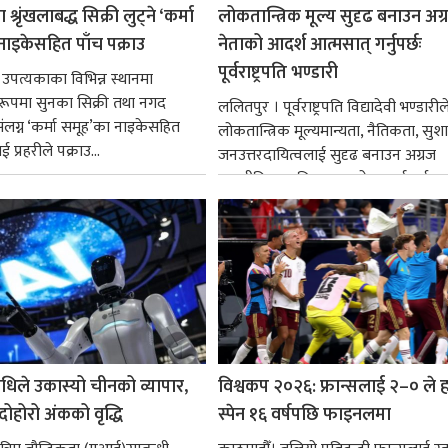
श्रृंखलाबद्ध सिक्री लुट्ने ‘कर्मा
लोकतान्त्रिक मूल्य सुदृढ बनाउन अग
नाइकेसहित पाँच पक्राउ
नेताको आदर्श आत्मसात् गर्नुपर्छः
पूर्वराष्ट्रपति भण्डारी
 उपत्यकाका विभिन्न स्थानमा
्ध रूपमा सुनका सिक्री तथा नगद
ललितपुर । पूर्वराष्ट्रपति विद्यादेवी भण्डारील
ंलग्न ‘कर्मा समूह’का नाइकेसहित
लोकतान्त्रिक मूल्यमान्यता, नैतिकता, सु
 प्रहरीले पक्राउ...
जनउत्तरदायित्वलाई सुदृढ बनाउन अग्रज
राजनीतिक व्यक्तित्वहरूको आदर्शलाई आत
गर्न आवश्यक...
धिले उकास्यो चीनको व्यापार,
विश्वकप २०२६: फ्रान्सलाई २–० ले हर
 दोहोरो अंकको वृद्धि
स्पेन १६ वर्षपछि फाइनलमा