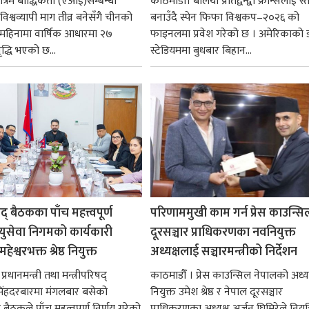
रिम बौद्धिकता (एआई)सम्बन्धी
काठमाडौँ। बलियो प्रतिद्वन्द्वी फ्रान्सलाई स्त
िश्वव्यापी माग तीव्र बनेसँगै चीनको
बनाउँदै स्पेन फिफा विश्वकप–२०२६ को
न महिनामा वार्षिक आधारमा २७
फाइनलमा प्रवेश गरेको छ । अमेरिकाको
ृद्धि भएको छ...
स्टेडियममा बुधबार बिहान...
षद् बैठकका पाँच महत्त्वपूर्ण
परिणाममुखी काम गर्न प्रेस काउन्सि
ायुसेवा निगमको कार्यकारी
दूरसञ्चार प्राधिकरणका नवनियुक्त
हेश्वरभक्त श्रेष्ठ नियुक्त
अध्यक्षलाई सञ्चारमन्त्रीको निर्देशन
्रधानमन्त्री तथा मन्त्रीपरिषद्
काठमाडौँ । प्रेस काउन्सिल नेपालको अध्य
सिंहदरबारमा मंगलबार बसेको
नियुक्त उमेश श्रेष्ठ र नेपाल दूरसञ्चार
द् बैठकले पाँच महत्वपूर्ण निर्णय गरेको
प्राधिकरणका अध्यक्ष अर्जुन घिमिरेले नियुक्