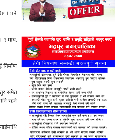
िए । भने
। ९ माघ,
 निर्माण
तुर समेत
पनि रहने
ागाईमाथि