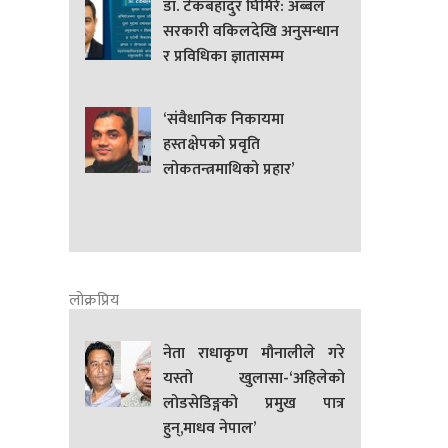
डा. टेकबहादुर घिमिरे: अब्बल
सरकारी वकिलदेखि अनुसन्धान
र प्रविधिका ज्ञातासम्म
‘संवैधानिक निकायमा
हस्तक्षेपको प्रवृति
लोकतन्त्रमाथिको प्रहार’
लोक्रप्रिय
नेता राधाकृण मौनालीले गरे
यस्तो खुलासा-‘अहिलेको
लोडसेडिङ्गको प्रमुख पात्र
हुन्,माधव नेपाल’