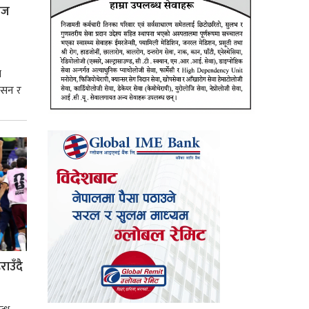
्रज
े
शासन र
्मसात्
ाउँदै