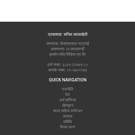
प्रकाशक: सजिव कालाखेती
सम्पादकः केशवप्रसाद भट्टराई
अनामनगर २९ काठमाण्डौं
इमर्शन मल्टि मिडिया प्रा लि
दर्ता नम्बर: ३८४२-२२०७९-८०
सम्पर्क नम्बर: ०१-५७०५१४७
QUICK NAVIGATION
राजनीति
देश
अर्थ बाणिज्य
खेलकुद
कला सहित्य मनोरंजन
अपराध
प्रबिधि
विचार ब्लग