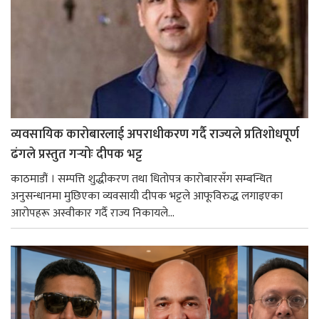
व्यवसायिक कारोबारलाई अपराधीकरण गर्दै राज्यले प्रतिशोधपूर्ण
ढंगले प्रस्तुत गर्‍योः दीपक भट्ट
काठमाडौं । सम्पत्ति शुद्धीकरण तथा धितोपत्र कारोबारसँग सम्बन्धित
अनुसन्धानमा मुछिएका व्यवसायी दीपक भट्टले आफूविरुद्ध लगाइएका
आरोपहरू अस्वीकार गर्दै राज्य निकायले...