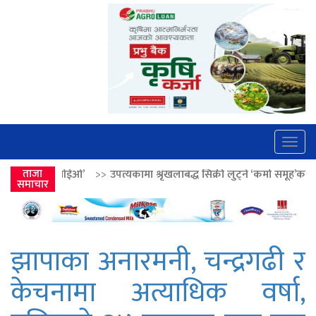
Togg
navig
>>
उपत्यकामा श्रृंखलाबद्ध सिक्री लुट्ने ‘कर्मा समूह’का नाइकेसहित पाँच पक्राउ
ताजा
समाचार
झापाका अनारमनी, चन्द्रगढी र
केचनामा अत्याधिक वर्षा,