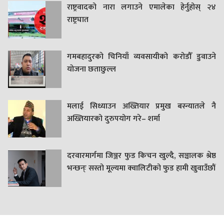
राष्ट्रवादको नारा लगाउने एमालेका हेर्नुहोस् २४
राष्ट्रघात
गमबहादुरकाे चिनियाँ व्यवसायीको करोडौँ डुवाउने
याेजना छताछुल्ल
मलाई सिध्याउन अख्तियार प्रमुख बस्न्यातले नै
अख्तियारको दुरुपयोग गरे– शर्मा
दरवारमार्गमा जिञ्जर फुड किचन खुल्दै, सञ्चालक श्रेष्ठ
भन्छन्ः सस्तो मूल्यमा क्वालिटीको फुड हामी खुवाउँछौं