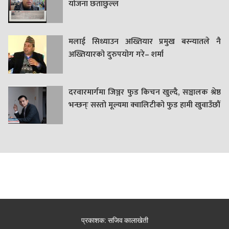
याेजना छताछुल्ल
मलाई सिध्याउन अख्तियार प्रमुख बस्न्यातले नै
अख्तियारको दुरुपयोग गरे– शर्मा
दरवारमार्गमा जिञ्जर फुड किचन खुल्दै, सञ्चालक श्रेष्ठ
भन्छन्ः सस्तो मूल्यमा क्वालिटीको फुड हामी खुवाउँछौं
प्रकाशक: सजिव कालाखेती