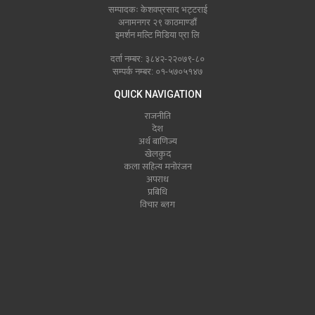
सम्पादकः केशवप्रसाद भट्टराई
अनामनगर २९ काठमाण्डौं
इमर्शन मल्टि मिडिया प्रा लि
दर्ता नम्बर: ३८४२-२२०७९-८०
सम्पर्क नम्बर: ०१-५७०५१४७
QUICK NAVIGATION
राजनीति
देश
अर्थ बाणिज्य
खेलकुद
कला सहित्य मनोरंजन
अपराध
प्रबिधि
विचार ब्लग