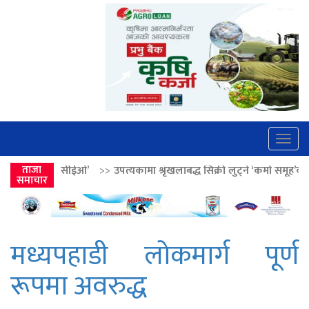
Togg
navig
>>
उपत्यकामा श्रृंखलाबद्ध सिक्री लुट्ने ‘कर्मा समूह’का नाइकेसहित पाँच पक्रा
ताजा
समाचार
मध्यपहाडी लाेकमार्ग पूर्ण
रूपमा अवरुद्ध