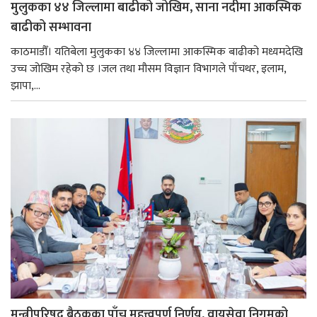
मुलुकका ४४ जिल्लामा बाढीको जोखिम, साना नदीमा आकस्मिक
बाढीको सम्भावना
काठमाडौँ। यतिबेला मुलुकका ४४ जिल्लामा आकस्मिक बाढीको मध्यमदेखि
उच्च जोखिम रहेको छ ।जल तथा मौसम विज्ञान विभागले पाँचथर, इलाम,
झापा,...
मन्त्रीपरिषद् बैठकका पाँच महत्त्वपूर्ण निर्णय, वायुसेवा निगमको