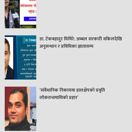
डा. टेकबहादुर घिमिरे: अब्बल सरकारी वकिलदेखि
अनुसन्धान र प्रविधिका ज्ञातासम्म
‘संवैधानिक निकायमा हस्तक्षेपको प्रवृति
लोकतन्त्रमाथिको प्रहार’