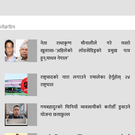
लोक्रप्रिय
नेता राधाकृण मौनालीले गरे यस्तो
खुलासा-‘अहिलेको लोडसेडिङ्गको प्रमुख पात्र
हुन्,माधव नेपाल’
राष्ट्रवादको नारा लगाउने एमालेका हेर्नुहोस् २४
राष्ट्रघात
गमबहादुरकाे चिनियाँ व्यवसायीको करोडौँ डुवाउने
याेजना छताछुल्ल