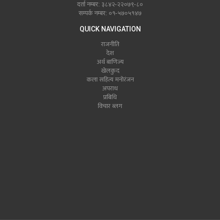
दर्ता नम्बर: ३८४२-२२०७९-८०
सम्पर्क नम्बर: ०१-५७०५१४७
QUICK NAVIGATION
राजनीति
देश
अर्थ बाणिज्य
खेलकुद
कला सहित्य मनोरंजन
अपराध
प्रबिधि
विचार ब्लग