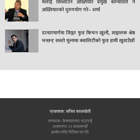
मलाई सिध्याउन अख्तियार प्रमुख बस्न्यातले नै
अख्तियारको दुरुपयोग गरे– शर्मा
दरवारमार्गमा जिञ्जर फुड किचन खुल्दै, सञ्चालक श्रेष्ठ
भन्छन्ः सस्तो मूल्यमा क्वालिटीको फुड हामी खुवाउँछौं
प्रकाशक: सजिव कालाखेती
सम्पादकः केशवप्रसाद भट्टराई
अनामनगर २९ काठमाण्डौं
इमर्शन मल्टि मिडिया प्रा लि