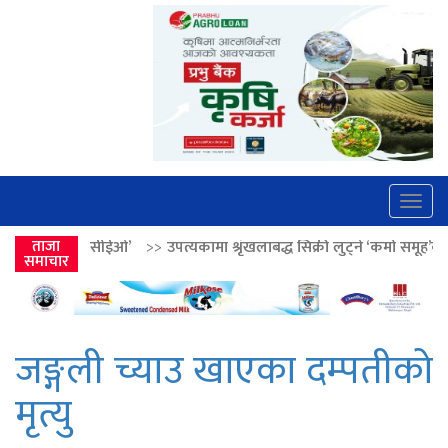
Togg
navig
ओ’
>>
ताजा
उपत्यकामा श्रृंखलाबद्ध सिक्री लुट्ने ‘कर्मा समूह’का नाइकेसहित पाँच पक्
समाचार
जङ्गली च्याउ खाएका दम्पतीको
मृत्यु