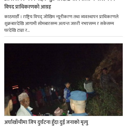
विपद प्राधिकरणको आग्रह
काठमाडौँ । राष्ट्रिय विपद् जोखिम न्यूनीकरण तथा व्यवस्थापन प्राधिकरणले
शुक्रबारदेखि आगामी सोमबारसम्म अत्यन्त जरुरी नभएसम्म र सकेसम्म
घरदेखि टाढा र...
अर्घाखाँचीमा जिप दुर्घटना हुँदा दुई जनाको मृत्यु