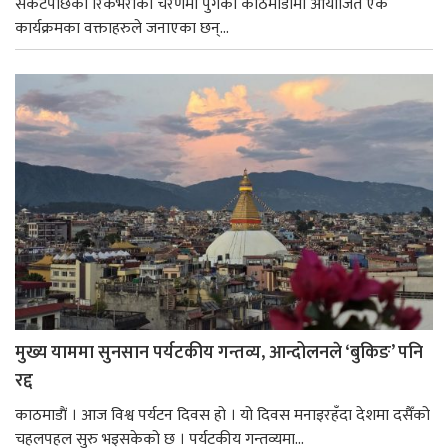
संकटपछिको रिकभरीको चरणमा पुगेको काठमाडौमा आयोजित एक
कार्यक्रमका वक्ताहरुले जनाएका छन्...
मुख्य याममा सुनसान पर्यटकीय गन्तव्य, आन्दोलनले ‘बुकिङ’ पनि
रद्द
काठमाडाैं । आज विश्व पर्यटन दिवस हो । यो दिवस मनाइरहँदा देशमा दसैँको
चहलपहल सुरु भइसकेको छ । पर्यटकीय गन्तव्यमा...