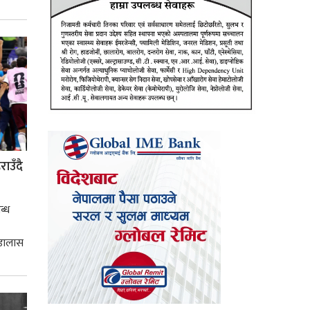
ाउँदै
ब्ध
 डालास