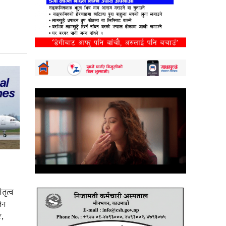
तृत्व
िन
,