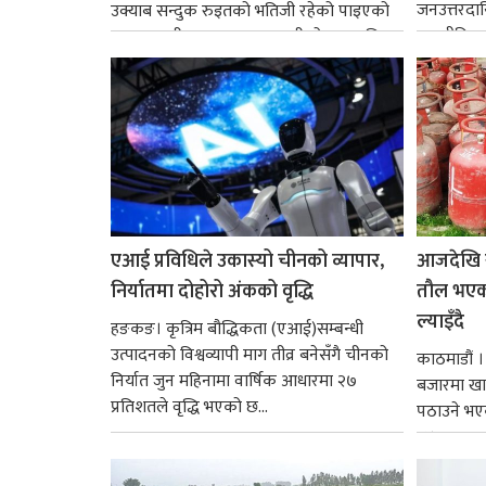
जनउत्तरदाय
उक्याब सन्दुक रुइतको भतिजी रहेको पाइएको
राजनीतिक व
छ। तत्कालीन समयमा महाकालीको अञ्चलाधिश
गर्न आवश्य
नै बनेका जोन...
एआई प्रविधिले उकास्यो चीनको व्यापार,
आजदेखि 
निर्यातमा दोहोरो अंकको वृद्धि
तौल भएको
ल्याइँदै
हङकङ। कृत्रिम बौद्धिकता (एआई)सम्बन्धी
उत्पादनको विश्वव्यापी माग तीव्र बनेसँगै चीनको
काठमाडौं 
निर्यात जुन महिनामा वार्षिक आधारमा २७
बजारमा खा
प्रतिशतले वृद्धि भएको छ...
पठाउने भए
१४.२...