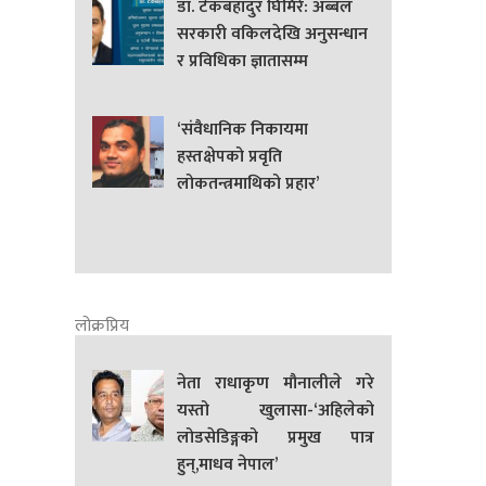
डा. टेकबहादुर घिमिरे: अब्बल
सरकारी वकिलदेखि अनुसन्धान
र प्रविधिका ज्ञातासम्म
‘संवैधानिक निकायमा
हस्तक्षेपको प्रवृति
लोकतन्त्रमाथिको प्रहार’
लोक्रप्रिय
नेता राधाकृण मौनालीले गरे
यस्तो खुलासा-‘अहिलेको
लोडसेडिङ्गको प्रमुख पात्र
हुन्,माधव नेपाल’