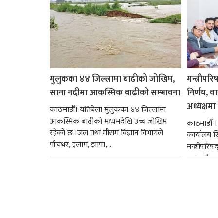
मुलुकका ४४ जिल्लामा बाढीको जोखिम,
मन्त्रीपरि
साना नदीमा आकस्मिक बाढीको सम्भावना
निर्णय, व
अध्यक्षमा म
काठमाडौँ। यतिबेला मुलुकका ४४ जिल्लामा
आकस्मिक बाढीको मध्यमदेखि उच्च जोखिम
काठमाडौँ । प
रहेको छ ।जल तथा मौसम विज्ञान विभागले
कार्यालय 
पाँचथर, इलाम, झापा,...
मन्त्रीपरिष
छ । यसैक्र