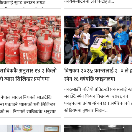
कार्यसम्पादनमा जवाफदेहिता...
ित्वलाई सुदृढ बनाउन अग्रज
्यक्तित्वहरूको आदर्शलाई आत्मसात्
क...
साबिककै अनुसार १४.२ किलो
विश्वकप २०२६: फ्रान्सलाई २–० ले हर
 ग्यास सिलिन्डर प्रयोगमा
स्पेन १६ वर्षपछि फाइनलमा
काठमाडौँ। बलियो प्रतिद्वन्द्वी फ्रान्सलाई स्त
बनाउँदै स्पेन फिफा विश्वकप–२०२६ को
। नेपाल आयल निगमले आजदेखि
फाइनलमा प्रवेश गरेको छ । अमेरिकाको
ना पकाउने ग्यासको भरी सिलिन्डर
स्टेडियममा बुधबार बिहान...
को छ । निगमले साबिककै अनुसार