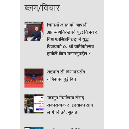
ब्लग/विचार
चिनियाँ जनताको जापानी
आक्रमणविरुद्दको युद्ध विजय र
विश्व फासिष्टविरुद्दको युद्ध
विजयको ८० औं वार्षिकोत्सव
हामीले किन मनाउनुपर्दछ ?
राष्ट्रपति सी चिनपिङसँग
नजिकका दुई दिन
‘कानुन निर्माणमा संसद्
सकारात्मक र दृढताका साथ
लागेको छ’ : सुहाङ