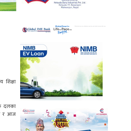
य शिक्षा
िक दलका
ालय र आज