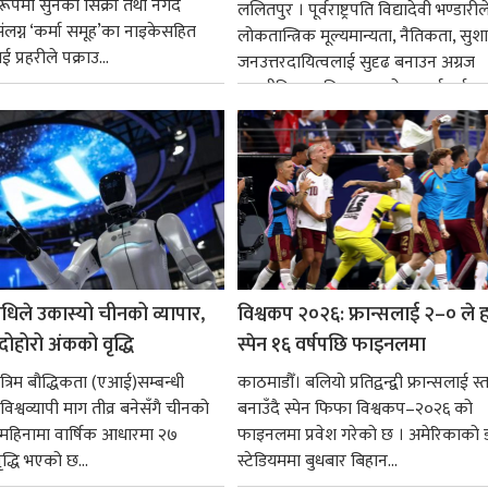
्ध रूपमा सुनका सिक्री तथा नगद
ललितपुर । पूर्वराष्ट्रपति विद्यादेवी भण्डारील
ंलग्न ‘कर्मा समूह’का नाइकेसहित
लोकतान्त्रिक मूल्यमान्यता, नैतिकता, सु
 प्रहरीले पक्राउ...
जनउत्तरदायित्वलाई सुदृढ बनाउन अग्रज
राजनीतिक व्यक्तित्वहरूको आदर्शलाई आत
गर्न आवश्यक...
धिले उकास्यो चीनको व्यापार,
विश्वकप २०२६: फ्रान्सलाई २–० ले हर
 दोहोरो अंकको वृद्धि
स्पेन १६ वर्षपछि फाइनलमा
रिम बौद्धिकता (एआई)सम्बन्धी
काठमाडौँ। बलियो प्रतिद्वन्द्वी फ्रान्सलाई स्त
िश्वव्यापी माग तीव्र बनेसँगै चीनको
बनाउँदै स्पेन फिफा विश्वकप–२०२६ को
न महिनामा वार्षिक आधारमा २७
फाइनलमा प्रवेश गरेको छ । अमेरिकाको
ृद्धि भएको छ...
स्टेडियममा बुधबार बिहान...