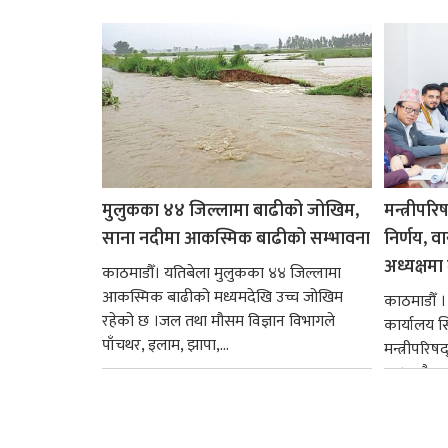
मुलुकका ४४ जिल्लामा बाढीको जोखिम,
मन्त्रीपरि
साना नदीमा आकस्मिक बाढीको सम्भावना
निर्णय, व
अध्यक्षमा म
काठमाडौँ। यतिबेला मुलुकका ४४ जिल्लामा
आकस्मिक बाढीको मध्यमदेखि उच्च जोखिम
काठमाडौँ । प
रहेको छ ।जल तथा मौसम विज्ञान विभागले
कार्यालय 
पाँचथर, इलाम, झापा,...
मन्त्रीपरिष
छ । यसैक्र