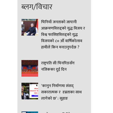
ब्लग/विचार
चिनियाँ जनताको जापानी
आक्रमणविरुद्दको युद्ध विजय र
विश्व फासिष्टविरुद्दको युद्ध
विजयको ८० औं वार्षिकोत्सव
हामीले किन मनाउनुपर्दछ ?
राष्ट्रपति सी चिनपिङसँग
नजिकका दुई दिन
‘कानुन निर्माणमा संसद्
सकारात्मक र दृढताका साथ
लागेको छ’ : सुहाङ