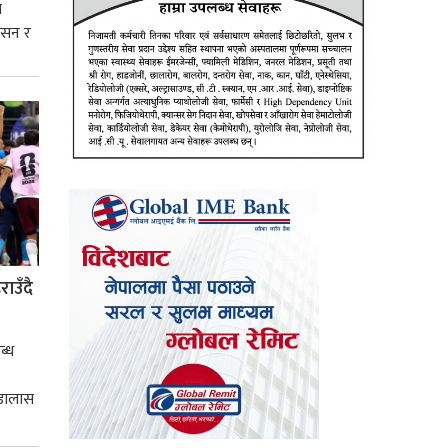
े
शासन र
्मसात्
ाउँदै
ब्ध
 डालास