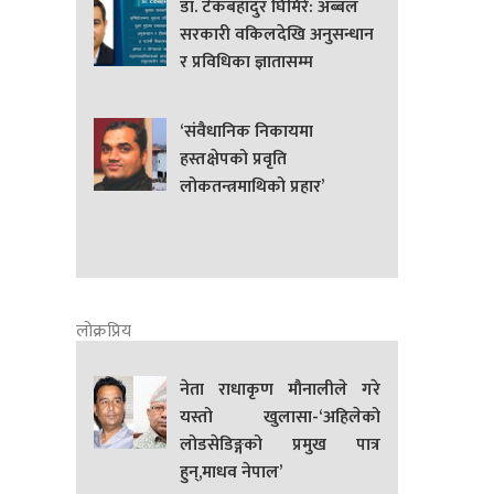
डा. टेकबहादुर घिमिरे: अब्बल
सरकारी वकिलदेखि अनुसन्धान
र प्रविधिका ज्ञातासम्म
‘संवैधानिक निकायमा
हस्तक्षेपको प्रवृति
लोकतन्त्रमाथिको प्रहार’
लोक्रप्रिय
नेता राधाकृण मौनालीले गरे
यस्तो खुलासा-‘अहिलेको
लोडसेडिङ्गको प्रमुख पात्र
हुन्,माधव नेपाल’