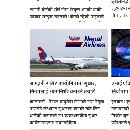
श्रृंखलाबद
लुटपाटमा स
लगानी बोर्डको सीईओमा नियुक्त भएकी यांकी
पाँच जनालाई
उक्याब सन्दुक रुइतको भतिजी रहेको पाइएको
छ। तत्कालीन समयमा महाकालीको अञ्चलाधिश
नै बनेका जोन...
आम्दानी र सिट उपयोगितामा सुधार,
एआई प्रवि
निगमलाई आत्मनिर्भर बनाउने तयारी
निर्यातमा
काठमाडाैं । नेपाल वायुसेवा निगमले नयाँ नेतृत्व
हङकङ। कृत्
पाएसँगै संस्थागत सुधारका कामले गति लिन
उत्पादनको व
थालेको जनाएको छ। व्यवस्थापकीय सुधार,
निर्यात जु
कार्यसम्पादनमा जवाफदेहिता...
प्रतिशतले व