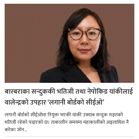
बारबराका सन्दुककी भतिजी तथा नेपोकिड यांकीलाई
वालेन्द्रको उपहार ‘लगानी बोर्डको सीईओ’
लगानी बोर्डको सीईओमा नियुक्त भएकी यांकी उक्याब सन्दुक रुइतको
भतिजी रहेको पाइएको छ। तत्कालीन समयमा महाकालीको अञ्चलाधिश नै
बनेका जोन...