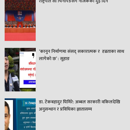
राष्ट्रपति सी चिनपिङसँग नजिकका दुई दिन
‘कानुन निर्माणमा संसद् सकारात्मक र दृढताका साथ
लागेको छ’ : सुहाङ
डा. टेकबहादुर घिमिरे: अब्बल सरकारी वकिलदेखि
अनुसन्धान र प्रविधिका ज्ञातासम्म