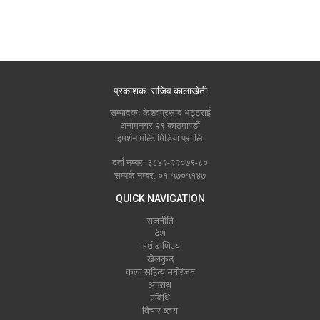
प्रकाशक: सजिव कालाखेती
सम्पादकः केशवप्रसाद भट्टराई
अनामनगर २९ काठमाण्डौं
इमर्शन मल्टि मिडिया प्रा लि
दर्ता नम्बर: ३८४२-२२०७९-८०
सम्पर्क नम्बर: ०१-५७०५१४७
QUICK NAVIGATION
राजनीति
देश
अर्थ बाणिज्य
खेलकुद
कला सहित्य मनोरंजन
अपराध
प्रबिधि
विचार ब्लग