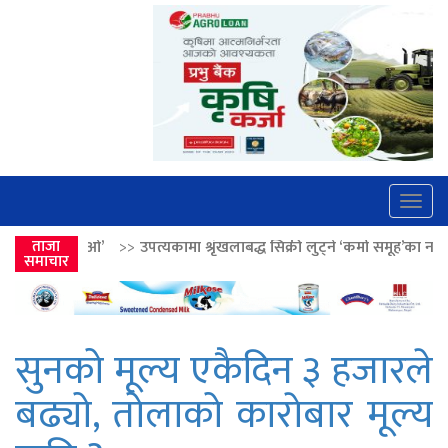
Togg
navig
>>
उपत्यकामा श्रृंखलाबद्ध सिक्री लुट्ने ‘कर्मा समूह’का नाइकेसहित पाँच पक्राउ
ताजा
समाचार
सुनको मूल्य एकैदिन ३ हजारले
बढ्यो, तोलाको काराेबार मूल्य