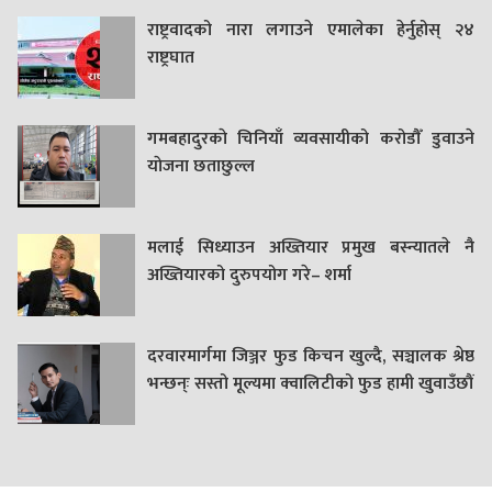
राष्ट्रवादको नारा लगाउने एमालेका हेर्नुहोस् २४
राष्ट्रघात
गमबहादुरकाे चिनियाँ व्यवसायीको करोडौँ डुवाउने
याेजना छताछुल्ल
मलाई सिध्याउन अख्तियार प्रमुख बस्न्यातले नै
अख्तियारको दुरुपयोग गरे– शर्मा
दरवारमार्गमा जिञ्जर फुड किचन खुल्दै, सञ्चालक श्रेष्ठ
भन्छन्ः सस्तो मूल्यमा क्वालिटीको फुड हामी खुवाउँछौं