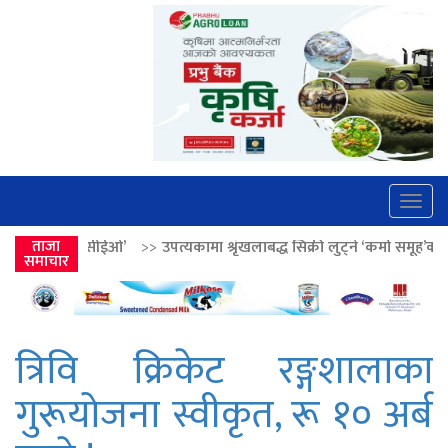
Togg
navig
>>
उपत्यकामा श्रृंखलाबद्ध सिक्री लुट्ने ‘कर्मा समूह’का नाइकेसहित पाँच पक्राउ
ताजा
समाचार
त्रिवि क्रिकेट रङ्गशालाका
गुरूयोजना स्वीकृत, रू १० अर्ब