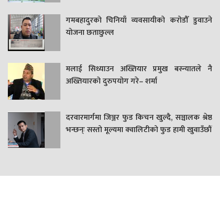
गमबहादुरकाे चिनियाँ व्यवसायीको करोडौँ डुवाउने
याेजना छताछुल्ल
मलाई सिध्याउन अख्तियार प्रमुख बस्न्यातले नै
अख्तियारको दुरुपयोग गरे– शर्मा
दरवारमार्गमा जिञ्जर फुड किचन खुल्दै, सञ्चालक श्रेष्ठ
भन्छन्ः सस्तो मूल्यमा क्वालिटीको फुड हामी खुवाउँछौं