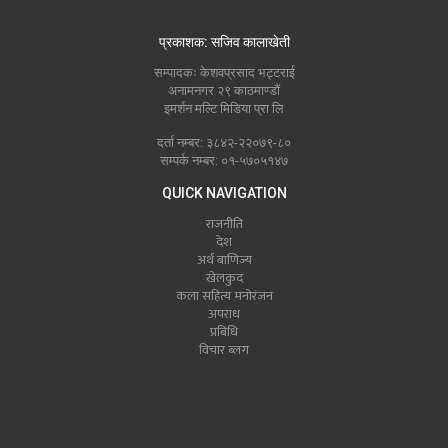
प्रकाशक: सजिव कालाखेती
सम्पादकः केशवप्रसाद भट्टराई
अनामनगर २९ काठमाण्डौं
इमर्शन मल्टि मिडिया प्रा लि
दर्ता नम्बर: ३८४२-२२०७९-८०
सम्पर्क नम्बर: ०१-५७०५१४७
QUICK NAVIGATION
राजनीति
देश
अर्थ बाणिज्य
खेलकुद
कला सहित्य मनोरंजन
अपराध
प्रबिधि
विचार ब्लग