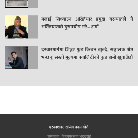
मलाई सिध्याउन अख्तियार प्रमुख बस्न्यातले नै
अख्तियारको दुरुपयोग गरे– शर्मा
दरवारमार्गमा जिञ्जर फुड किचन खुल्दै, सञ्चालक श्रेष्ठ
भन्छन्ः सस्तो मूल्यमा क्वालिटीको फुड हामी खुवाउँछौं
प्रकाशक: सजिव कालाखेती
सम्पादकः केशवप्रसाद भट्टराई