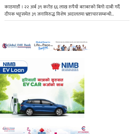
काठमाडौं । २२ अर्ब ३९ करोड ६६ लाख रुपैयाँ बराबरको बिगो दाबी गर्दै
दीपक भट्टसमेत ३९ जनाविरुद्ध विशेष अदालतमा भ्रष्टाचारसम्बन्धी...