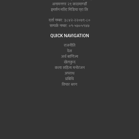
अनामनगर २९ काठमाण्डौं
इमर्शन मल्टि मिडिया प्रा लि
दर्ता नम्बर: ३८४२-२२०७९-८०
सम्पर्क नम्बर: ०१-५७०५१४७
QUICK NAVIGATION
राजनीति
देश
अर्थ बाणिज्य
खेलकुद
कला सहित्य मनोरंजन
अपराध
प्रबिधि
विचार ब्लग