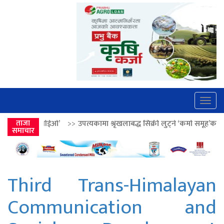
Togg
navig
>>
उपत्यकामा श्रृंखलाबद्ध सिक्री लुट्ने ‘कर्मा समूह’का नाइकेसहित पाँच पक्राउ
ताजा
समाचार
Third Trans-Himalayan
Communication and