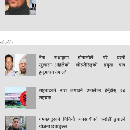
लोक्रप्रिय
नेता राधाकृण मौनालीले गरे यस्तो
खुलासा-‘अहिलेको लोडसेडिङ्गको प्रमुख पात्र
हुन्,माधव नेपाल’
राष्ट्रवादको नारा लगाउने एमालेका हेर्नुहोस् २४
राष्ट्रघात
गमबहादुरकाे चिनियाँ व्यवसायीको करोडौँ डुवाउने
याेजना छताछुल्ल