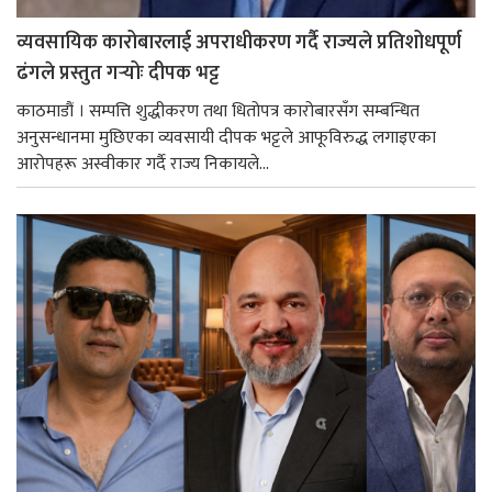
व्यवसायिक कारोबारलाई अपराधीकरण गर्दै राज्यले प्रतिशोधपूर्ण
ढंगले प्रस्तुत गर्‍योः दीपक भट्ट
काठमाडौं । सम्पत्ति शुद्धीकरण तथा धितोपत्र कारोबारसँग सम्बन्धित
अनुसन्धानमा मुछिएका व्यवसायी दीपक भट्टले आफूविरुद्ध लगाइएका
आरोपहरू अस्वीकार गर्दै राज्य निकायले...