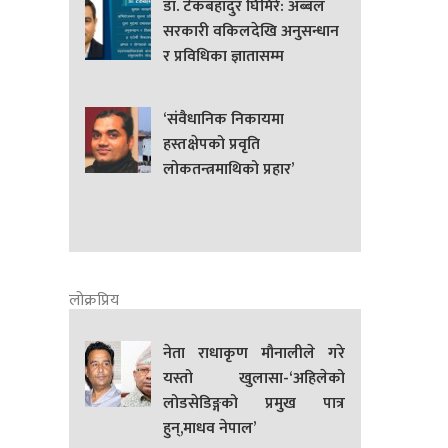
डा. टेकबहादुर घिमिरे: अब्बल
सरकारी वकिलदेखि अनुसन्धान
र प्रविधिका ज्ञातासम्म
‘संवैधानिक निकायमा
हस्तक्षेपको प्रवृति
लोकतन्त्रमाथिको प्रहार’
लोक्रप्रिय
नेता राधाकृण मौनालीले गरे
यस्तो खुलासा-‘अहिलेको
लोडसेडिङ्गको प्रमुख पात्र
हुन्,माधव नेपाल’