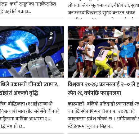
ंलग्न ‘कर्मा समूह’का नाइकेसहित
लोकतान्त्रिक मूल्यमान्यता, नैतिकता, सु
 प्रहरीले पक्राउ...
जनउत्तरदायित्वलाई सुदृढ बनाउन अग्रज
राजनीतिक व्यक्तित्वहरूको आदर्शलाई आत
गर्न आवश्यक...
धिले उकास्यो चीनको व्यापार,
विश्वकप २०२६: फ्रान्सलाई २–० ले हर
 दोहोरो अंकको वृद्धि
स्पेन १६ वर्षपछि फाइनलमा
रिम बौद्धिकता (एआई)सम्बन्धी
काठमाडौँ। बलियो प्रतिद्वन्द्वी फ्रान्सलाई स्त
िश्वव्यापी माग तीव्र बनेसँगै चीनको
बनाउँदै स्पेन फिफा विश्वकप–२०२६ को
न महिनामा वार्षिक आधारमा २७
फाइनलमा प्रवेश गरेको छ । अमेरिकाको
ृद्धि भएको छ...
स्टेडियममा बुधबार बिहान...