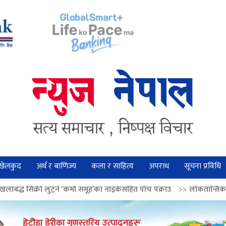
खेलकुद
अर्थ र बाणिज्य
कला र साहित्य
अपराध
सूचना प्रविधि
े ‘कर्मा समूह’का नाइकेसहित पाँच पक्राउ
>>
लोकतान्त्रिक मूल्य सुदृढ बनाउन अग्र