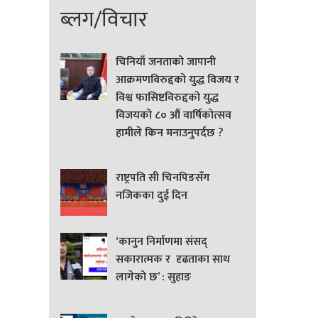
ब्लग/विचार
चिनियाँ जनताको जापानी
आक्रमणविरुद्दको युद्ध विजय र
विश्व फासिष्टविरुद्दको युद्ध
विजयको ८० औं वार्षिकोत्सव
हामीले किन मनाउनुपर्दछ ?
राष्ट्रपति सी चिनपिङसँग
नजिकका दुई दिन
‘कानुन निर्माणमा संसद्
सकारात्मक र दृढताका साथ
लागेको छ’ : सुहाङ