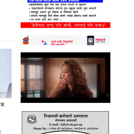
्रज
े