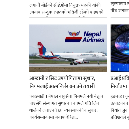
लुटपाटमा स
लगानी बोर्डको सीईओमा नियुक्त भएकी यांकी
पाँच जनालाई
उक्याब सन्दुक रुइतको भतिजी रहेको पाइएको
छ। तत्कालीन समयमा महाकालीको अञ्चलाधिश
नै बनेका जोन...
आम्दानी र सिट उपयोगितामा सुधार,
एआई प्रवि
निगमलाई आत्मनिर्भर बनाउने तयारी
निर्यातमा
काठमाडाैं । नेपाल वायुसेवा निगमले नयाँ नेतृत्व
हङकङ। कृत्
पाएसँगै संस्थागत सुधारका कामले गति लिन
उत्पादनको व
थालेको जनाएको छ। व्यवस्थापकीय सुधार,
निर्यात जु
कार्यसम्पादनमा जवाफदेहिता...
प्रतिशतले व