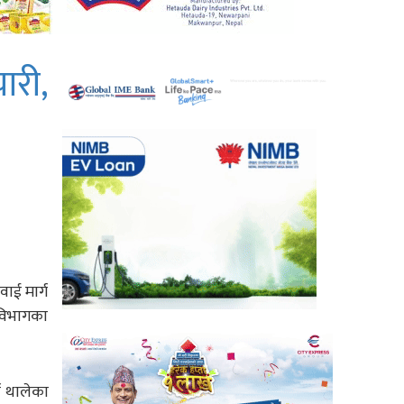
ारी,
ाई मार्ग
 विभागका
न थालेका