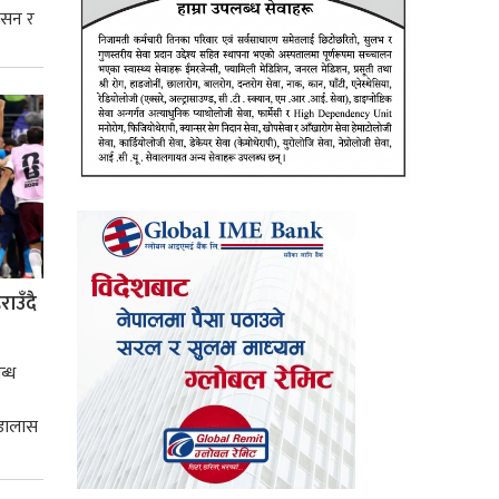
शासन र
्मसात्
ाउँदै
ब्ध
 डालास