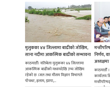
मुलुकका ४४ जिल्लामा बाढीको जोखिम,
मन्त्रीपरि
साना नदीमा आकस्मिक बाढीको सम्भावना
निर्णय, व
अध्यक्षमा म
काठमाडौँ। यतिबेला मुलुकका ४४ जिल्लामा
आकस्मिक बाढीको मध्यमदेखि उच्च जोखिम
काठमाडौँ । प
रहेको छ ।जल तथा मौसम विज्ञान विभागले
कार्यालय 
पाँचथर, इलाम, झापा,...
मन्त्रीपरिष
छ । यसैक्र