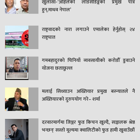
खुलासा-‘अहिलेको लोडसेडिङ्गको प्रमुख पात्र
हुन्,माधव नेपाल’
राष्ट्रवादको नारा लगाउने एमालेका हेर्नुहोस् २४
राष्ट्रघात
गमबहादुरकाे चिनियाँ व्यवसायीको करोडौँ डुवाउने
याेजना छताछुल्ल
मलाई सिध्याउन अख्तियार प्रमुख बस्न्यातले नै
अख्तियारको दुरुपयोग गरे– शर्मा
दरवारमार्गमा जिञ्जर फुड किचन खुल्दै, सञ्चालक श्रेष्ठ
भन्छन्ः सस्तो मूल्यमा क्वालिटीको फुड हामी खुवाउँछौं