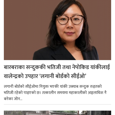
बारबराका सन्दुककी भतिजी तथा नेपोकिड यांकीलाई
वालेन्द्रको उपहार ‘लगानी बोर्डको सीईओ’
लगानी बोर्डको सीईओमा नियुक्त भएकी यांकी उक्याब सन्दुक रुइतको
भतिजी रहेको पाइएको छ। तत्कालीन समयमा महाकालीको अञ्चलाधिश नै
बनेका जोन...