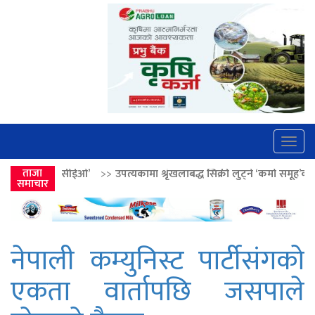
Togg
navig
>>
उपत्यकामा श्रृंखलाबद्ध सिक्री लुट्ने ‘कर्मा समूह’का नाइकेसहित पाँच पक्राउ
ताजा
समाचार
नेपाली कम्युनिस्ट पार्टीसंगको
एकता वार्तापछि जसपाले