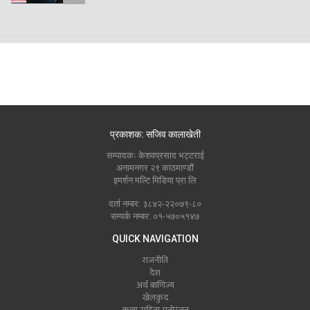
प्रकाशक: सजिव कालाखेती
सम्पादकः केशवप्रसाद भट्टराई
अनामनगर २९ काठमाण्डौं
इमर्शन मल्टि मिडिया प्रा लि
दर्ता नम्बर: ३८४२-२२०७९-८०
सम्पर्क नम्बर: ०१-५७०५१४७
QUICK NAVIGATION
राजनीति
देश
अर्थ बाणिज्य
खेलकुद