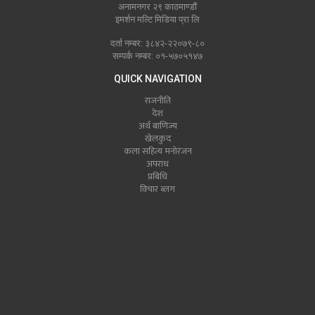
अनामनगर २९ काठमाण्डौं
इमर्शन मल्टि मिडिया प्रा लि
दर्ता नम्बर: ३८४२-२२०७९-८०
सम्पर्क नम्बर: ०१-५७०५१४७
QUICK NAVIGATION
राजनीति
देश
अर्थ बाणिज्य
खेलकुद
कला सहित्य मनोरंजन
अपराध
प्रबिधि
विचार ब्लग