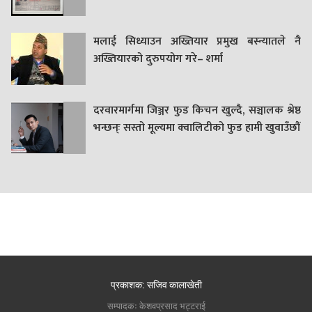
मलाई सिध्याउन अख्तियार प्रमुख बस्न्यातले नै
अख्तियारको दुरुपयोग गरे– शर्मा
दरवारमार्गमा जिञ्जर फुड किचन खुल्दै, सञ्चालक श्रेष्ठ
भन्छन्ः सस्तो मूल्यमा क्वालिटीको फुड हामी खुवाउँछौं
प्रकाशक: सजिव कालाखेती
सम्पादकः केशवप्रसाद भट्टराई