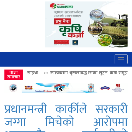
Togg
navig
’
>>
ताजा
उपत्यकामा श्रृंखलाबद्ध सिक्री लुट्ने ‘कर्मा समूह’का नाइकेसहित पाँच पक्र
समाचार
प्रधानमन्त्री कार्कीले सरकारी
जग्गा मिचेको आरोपमा