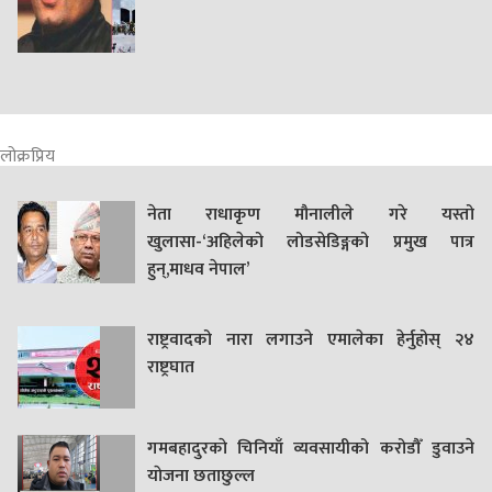
लोक्रप्रिय
नेता राधाकृण मौनालीले गरे यस्तो
खुलासा-‘अहिलेको लोडसेडिङ्गको प्रमुख पात्र
हुन्,माधव नेपाल’
राष्ट्रवादको नारा लगाउने एमालेका हेर्नुहोस् २४
राष्ट्रघात
गमबहादुरकाे चिनियाँ व्यवसायीको करोडौँ डुवाउने
याेजना छताछुल्ल