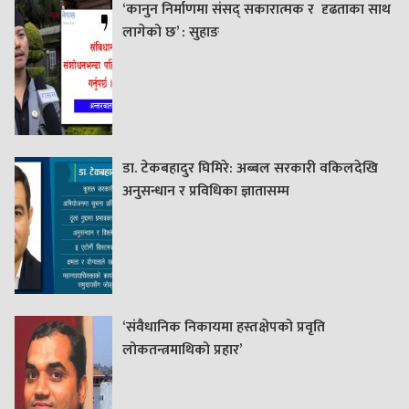
‘कानुन निर्माणमा संसद् सकारात्मक र दृढताका साथ
लागेको छ’ : सुहाङ
डा. टेकबहादुर घिमिरे: अब्बल सरकारी वकिलदेखि
अनुसन्धान र प्रविधिका ज्ञातासम्म
‘संवैधानिक निकायमा हस्तक्षेपको प्रवृति
लोकतन्त्रमाथिको प्रहार’