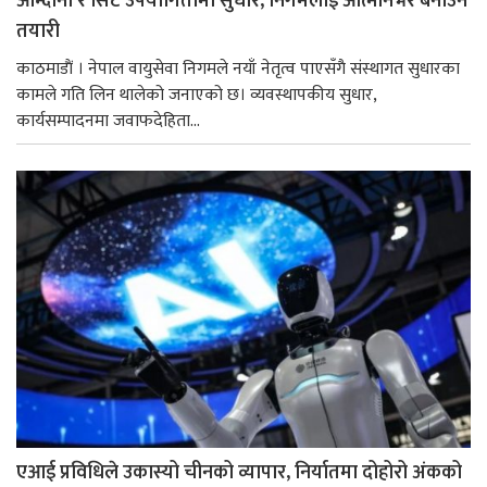
आम्दानी र सिट उपयोगितामा सुधार, निगमलाई आत्मनिर्भर बनाउने
तयारी
काठमाडाैं । नेपाल वायुसेवा निगमले नयाँ नेतृत्व पाएसँगै संस्थागत सुधारका
कामले गति लिन थालेको जनाएको छ। व्यवस्थापकीय सुधार,
कार्यसम्पादनमा जवाफदेहिता...
एआई प्रविधिले उकास्यो चीनको व्यापार, निर्यातमा दोहोरो अंकको