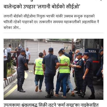
वालेन्द्रको उपहार ‘लगानी बोर्डको सीईओ’
लगानी बोर्डको सीईओमा नियुक्त भएकी यांकी उक्याब सन्दुक रुइतको
भतिजी रहेको पाइएको छ। तत्कालीन समयमा महाकालीको अञ्चलाधिश नै
बनेका जोन...
उपत्यकामा श्रृंखलाबद्ध सिक्री लुट्ने ‘कर्मा समूह’का नाइकेसहित