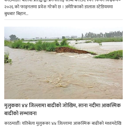
काठमाडौँ। बलियो प्रतिद्वन्द्वी फ्रान्सलाई स्तब्ध बनाउँदै स्पेन फिफा विश्वकप–
२०२६ को फाइनलमा प्रवेश गरेको छ । अमेरिकाको डालास स्टेडियममा
बुधबार बिहान...
मुलुकका ४४ जिल्लामा बाढीको जोखिम, साना नदीमा आकस्मिक
बाढीको सम्भावना
काठमाडौँ। यतिबेला मुलुकका ४४ जिल्लामा आकस्मिक बाढीको मध्यमदेखि