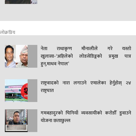
लोक्रप्रिय
नेता राधाकृण मौनालीले गरे यस्तो
खुलासा-‘अहिलेको लोडसेडिङ्गको प्रमुख पात्र
हुन्,माधव नेपाल’
राष्ट्रवादको नारा लगाउने एमालेका हेर्नुहोस् २४
राष्ट्रघात
गमबहादुरकाे चिनियाँ व्यवसायीको करोडौँ डुवाउने
याेजना छताछुल्ल