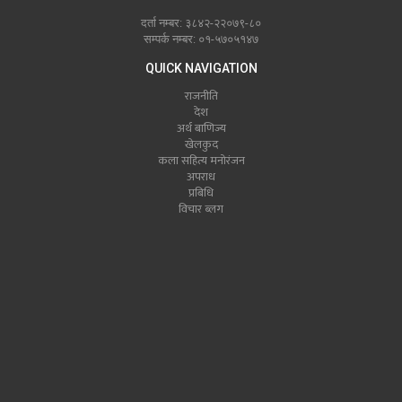
दर्ता नम्बर: ३८४२-२२०७९-८०
सम्पर्क नम्बर: ०१-५७०५१४७
QUICK NAVIGATION
राजनीति
देश
अर्थ बाणिज्य
खेलकुद
कला सहित्य मनोरंजन
अपराध
प्रबिधि
विचार ब्लग