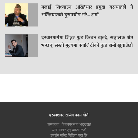
मलाई सिध्याउन अख्तियार प्रमुख बस्न्यातले नै
अख्तियारको दुरुपयोग गरे– शर्मा
दरवारमार्गमा जिञ्जर फुड किचन खुल्दै, सञ्चालक श्रेष्ठ
भन्छन्ः सस्तो मूल्यमा क्वालिटीको फुड हामी खुवाउँछौं
प्रकाशक: सजिव कालाखेती
सम्पादकः केशवप्रसाद भट्टराई
अनामनगर २९ काठमाण्डौं
इमर्शन मल्टि मिडिया प्रा लि