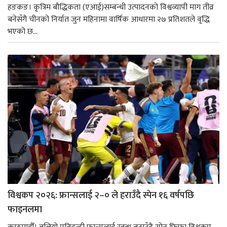
हङकङ। कृत्रिम बौद्धिकता (एआई)सम्बन्धी उत्पादनको विश्वव्यापी माग तीव्र
बनेसँगै चीनको निर्यात जुन महिनामा वार्षिक आधारमा २७ प्रतिशतले वृद्धि
भएको छ...
विश्वकप २०२६: फ्रान्सलाई २–० ले हराउँदै स्पेन १६ वर्षपछि
फाइनलमा