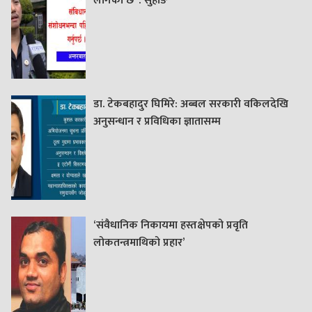
लागेको छ’ : सुहाङ
डा. टेकबहादुर घिमिरे: अब्बल सरकारी वकिलदेखि
अनुसन्धान र प्रविधिका ज्ञातासम्म
‘संवैधानिक निकायमा हस्तक्षेपको प्रवृति
लोकतन्त्रमाथिको प्रहार’