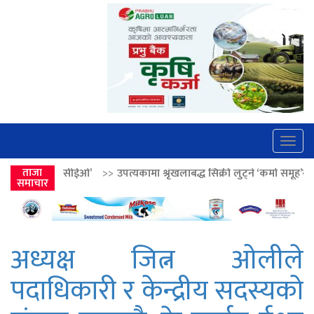
Togg
navig
>>
ताजा
उपत्यकामा श्रृंखलाबद्ध सिक्री लुट्ने ‘कर्मा समूह’का नाइकेसहित पाँच पक्रा
समाचार
अध्यक्ष जित्न ओलीले
पदाधिकारी र केन्द्रीय सदस्यको