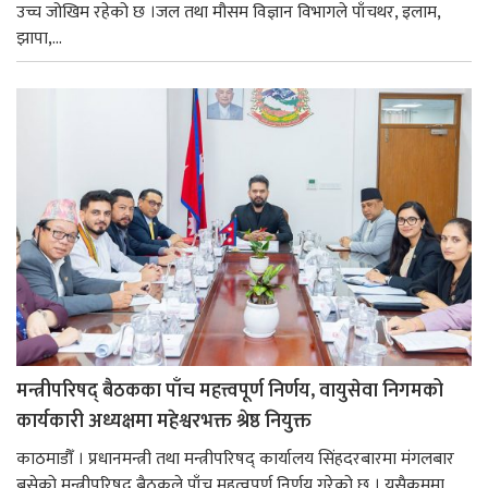
उच्च जोखिम रहेको छ ।जल तथा मौसम विज्ञान विभागले पाँचथर, इलाम,
झापा,...
मन्त्रीपरिषद् बैठकका पाँच महत्त्वपूर्ण निर्णय, वायुसेवा निगमको
कार्यकारी अध्यक्षमा महेश्वरभक्त श्रेष्ठ नियुक्त
काठमाडौँ । प्रधानमन्त्री तथा मन्त्रीपरिषद् कार्यालय सिंहदरबारमा मंगलबार
बसेको मन्त्रीपरिषद् बैठकले पाँच महत्वपूर्ण निर्णय गरेको छ । यसैक्रममा