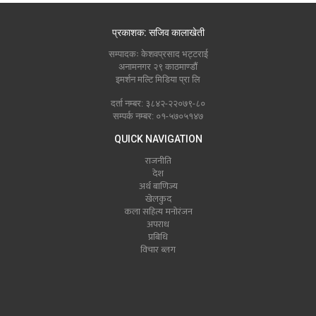
प्रकाशक: सजिव कालाखेती
सम्पादकः केशवप्रसाद भट्टराई
अनामनगर २९ काठमाण्डौं
इमर्शन मल्टि मिडिया प्रा लि
दर्ता नम्बर: ३८४२-२२०७९-८०
सम्पर्क नम्बर: ०१-५७०५१४७
QUICK NAVIGATION
राजनीति
देश
अर्थ बाणिज्य
खेलकुद
कला सहित्य मनोरंजन
अपराध
प्रबिधि
विचार ब्लग