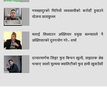
गमबहादुरकाे चिनियाँ व्यवसायीको करोडौँ डुवाउने
याेजना छताछुल्ल
मलाई सिध्याउन अख्तियार प्रमुख बस्न्यातले नै
अख्तियारको दुरुपयोग गरे– शर्मा
दरवारमार्गमा जिञ्जर फुड किचन खुल्दै, सञ्चालक श्रेष्ठ
भन्छन्ः सस्तो मूल्यमा क्वालिटीको फुड हामी खुवाउँछौं