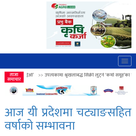
Togg
navig
>>
उपत्यकामा श्रृंखलाबद्ध सिक्री लुट्ने ‘कर्मा समूह’का नाइकेसहित पाँच पक्राउ
ताजा
समाचार
आज यी प्रदेशमा चट्याङसहित
वर्षाको सम्भावना