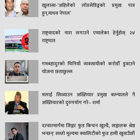
खुलासा-‘अहिलेको लोडसेडिङ्गको प्रमुख पात्र
हुन्,माधव नेपाल’
राष्ट्रवादको नारा लगाउने एमालेका हेर्नुहोस् २४
राष्ट्रघात
गमबहादुरकाे चिनियाँ व्यवसायीको करोडौँ डुवाउने
याेजना छताछुल्ल
मलाई सिध्याउन अख्तियार प्रमुख बस्न्यातले नै
अख्तियारको दुरुपयोग गरे– शर्मा
दरवारमार्गमा जिञ्जर फुड किचन खुल्दै, सञ्चालक श्रेष्ठ
भन्छन्ः सस्तो मूल्यमा क्वालिटीको फुड हामी खुवाउँछौं