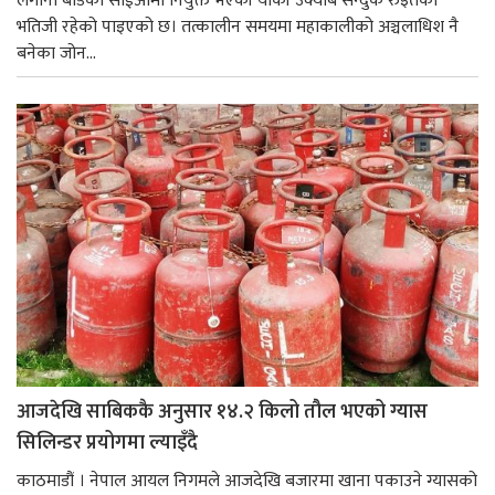
लगानी बोर्डको सीईओमा नियुक्त भएकी यांकी उक्याब सन्दुक रुइतको
भतिजी रहेको पाइएको छ। तत्कालीन समयमा महाकालीको अञ्चलाधिश नै
बनेका जोन...
आजदेखि साबिककै अनुसार १४.२ किलो तौल भएको ग्यास
सिलिन्डर प्रयोगमा ल्याइँदै
काठमाडौं । नेपाल आयल निगमले आजदेखि बजारमा खाना पकाउने ग्यासको