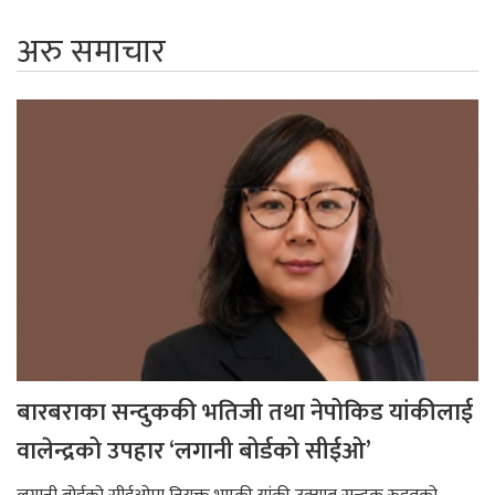
अरु समाचार
बारबराका सन्दुककी भतिजी तथा नेपोकिड यांकीलाई
वालेन्द्रको उपहार ‘लगानी बोर्डको सीईओ’