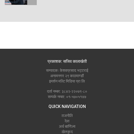
प्रकाशक: सजिव कालाखेती
सम्पादकः केशवप्रसाद भट्टराई
अनामनगर २९ काठमाण्डौं
इमर्शन मल्टि मिडिया प्रा लि
दर्ता नम्बर: ३८४२-२२०७९-८०
सम्पर्क नम्बर: ०१-५७०५१४७
QUICK NAVIGATION
राजनीति
देश
अर्थ बाणिज्य
खेलकुद