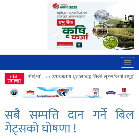
Togg
navig
>>
ताजा
उपत्यकामा श्रृंखलाबद्ध सिक्री लुट्ने ‘कर्मा समूह’का नाइकेसहित पाँच पक्रा
समाचार
सबै सम्पत्ति दान गर्ने बिल
गेट्सको घोषणा !