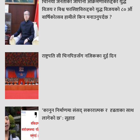
चिनियाँ जनताको जापानी आक्रमणविरुद्दको युद्ध
विजय र विश्व फासिष्टविरुद्दको युद्ध विजयको ८० औं
वार्षिकोत्सव हामीले किन मनाउनुपर्दछ ?
राष्ट्रपति सी चिनपिङसँग नजिकका दुई दिन
‘कानुन निर्माणमा संसद् सकारात्मक र दृढताका साथ
लागेको छ’ : सुहाङ