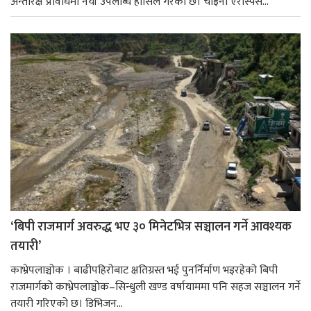
अन्तरिक्ष प्रविधिमा नयाँ उपलब्धि हासिल गरेको छ। चाइना एरोस्पेस...
‘बिपी राजमार्ग अवरुद्ध भए ३० मिनेटभित्र सञ्चालन गर्ने आवश्यक
तयारी’
काभ्रेपलाञ्चोक । बाढीपहिरोबाट क्षतिग्रस्त भई पुनर्निर्माण भइरहेको बिपी
राजमार्गको काभ्रेपलाञ्चोक–सिन्धुली खण्ड वर्षायाममा पनि सहज सञ्चालन गर्ने
तयारी गरिएको छ। डिभिजन...