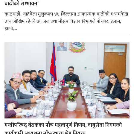
बाढीको सम्भावना
काठमाडौँ। यतिबेला मुलुकका ४४ जिल्लामा आकस्मिक बाढीको मध्यमदेखि
उच्च जोखिम रहेको छ ।जल तथा मौसम विज्ञान विभागले पाँचथर, इलाम,
झापा,...
मन्त्रीपरिषद् बैठकका पाँच महत्त्वपूर्ण निर्णय, वायुसेवा निगमको
कार्यकारी अध्यक्षमा महेश्वरभक्त श्रेष्ठ नियुक्त