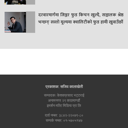
दरवारमार्गमा जिञ्जर फुड किचन खुल्दै, सञ्चालक श्रेष्ठ
भन्छन्ः सस्तो मूल्यमा क्वालिटीको फुड हामी खुवाउँछौं
प्रकाशक: सजिव कालाखेती
सम्पादकः केशवप्रसाद भट्टराई
अनामनगर २९ काठमाण्डौं
इमर्शन मल्टि मिडिया प्रा लि
दर्ता नम्बर: ३८४२-२२०७९-८०
सम्पर्क नम्बर: ०१-५७०५१४७