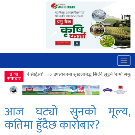
Togg
navig
ीईओ’
ताजा
>>
उपत्यकामा श्रृंखलाबद्ध सिक्री लुट्ने ‘कर्मा समूह’का नाइकेसहित पाँच प
समाचार
आज घट्यो सुनको मूल्य,
कतिमा हुँदैछ कारोबार?