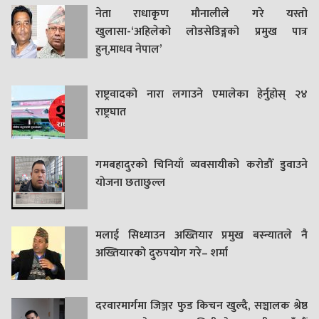
नेता राधाकृण मौनालीले गरे यस्तो
खुलासा-‘अहिलेको लोडसेडिङ्गको प्रमुख पात्र
हुन्,माधव नेपाल’
राष्ट्रवादको नारा लगाउने एमालेका हेर्नुहोस् २४
राष्ट्रघात
गमबहादुरकाे चिनियाँ व्यवसायीको करोडौँ डुवाउने
याेजना छताछुल्ल
मलाई सिध्याउन अख्तियार प्रमुख बस्न्यातले नै
अख्तियारको दुरुपयोग गरे– शर्मा
दरवारमार्गमा जिञ्जर फुड किचन खुल्दै, सञ्चालक श्रेष्ठ