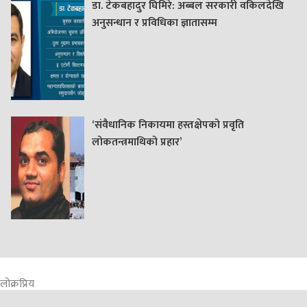
डा. टेकबहादुर घिमिरे: अब्बल सरकारी वकिलदेखि
अनुसन्धान र प्रविधिका ज्ञातासम्म
‘संवैधानिक निकायमा हस्तक्षेपको प्रवृति
लोकतन्त्रमाथिको प्रहार’
लोक्रप्रिय