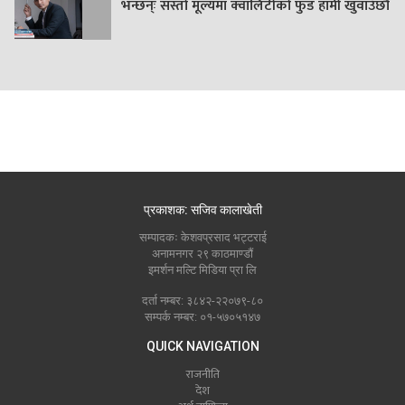
भन्छन्ः सस्तो मूल्यमा क्वालिटीको फुड हामी खुवाउँछौं
प्रकाशक: सजिव कालाखेती
सम्पादकः केशवप्रसाद भट्टराई
अनामनगर २९ काठमाण्डौं
इमर्शन मल्टि मिडिया प्रा लि
दर्ता नम्बर: ३८४२-२२०७९-८०
सम्पर्क नम्बर: ०१-५७०५१४७
QUICK NAVIGATION
राजनीति
देश