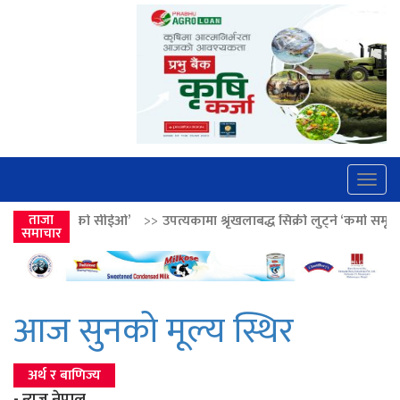
Togg
navig
सीईओ’
ताजा
>>
उपत्यकामा श्रृंखलाबद्ध सिक्री लुट्ने ‘कर्मा समूह’का नाइकेसहित पाँच 
समाचार
आज सुनको मूल्य स्थिर
अर्थ र बाणिज्य
- न्यूज नेपाल