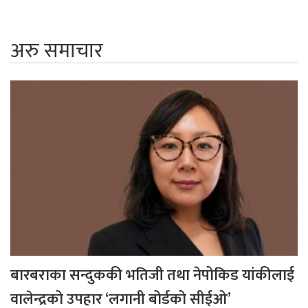
अरु समाचार
बारबराका सन्दुककी भतिजी तथा नेपोकिड यांकीलाई
वालेन्द्रको उपहार ‘लगानी बोर्डको सीईओ’