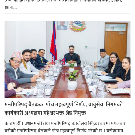
उच्च जोखिम रहेको छ ।जल तथा मौसम विज्ञान विभागले पाँचथर, इलाम,
झापा,...
मन्त्रीपरिषद् बैठकका पाँच महत्त्वपूर्ण निर्णय, वायुसेवा निगमको
कार्यकारी अध्यक्षमा महेश्वरभक्त श्रेष्ठ नियुक्त
काठमाडौँ । प्रधानमन्त्री तथा मन्त्रीपरिषद् कार्यालय सिंहदरबारमा मंगलबार
बसेको मन्त्रीपरिषद् बैठकले पाँच महत्वपूर्ण निर्णय गरेको छ । यसैक्रममा