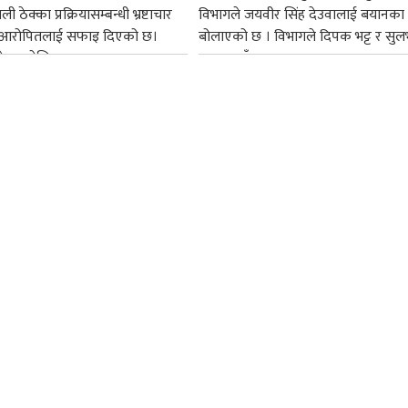
ी ठेक्का प्रक्रियासम्बन्धी भ्रष्टाचार
विभागले जयवीर सिंह देउवालाई बयानका
सबै आरोपितलाई सफाइ दिएको छ।
बोलाएको छ । विभागले दिपक भट्ट र सुल
ेपाल टेलिकमका...
अग्रवालसँग...