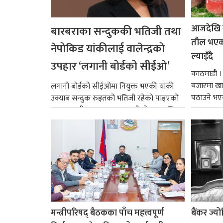
आजदेखि 
बारबराका सन्दुककी भतिजी तथा
तौल भएको
नेपोकिड यांकीलाई वालेन्द्रको
ल्याइँदै
उपहार ‘लगानी बोर्डको सीईओ’
काठमाडौं 
बजारमा खा
लगानी बोर्डको सीईओमा नियुक्त भएकी यांकी
पठाउने भए
उक्याब सन्दुक रुइतको भतिजी रहेको पाइएको
१४.२...
छ। तत्कालीन समयमा महाकालीको अञ्चलाधिश
नै बनेका जोन...
मन्त्रीपरिषद् बैठकका पाँच महत्त्वपूर्ण
बैंकर ज्य