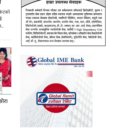
ि
रकेटको
ाँ
...
छोरा