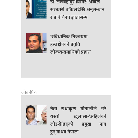
डा. टेकबहादुर घिमिरे: अब्बल
सरकारी वकिलदेखि अनुसन्धान
र प्रविधिका ज्ञातासम्म
‘संवैधानिक निकायमा
हस्तक्षेपको प्रवृति
लोकतन्त्रमाथिको प्रहार’
लोक्रप्रिय
नेता राधाकृण मौनालीले गरे
यस्तो खुलासा-‘अहिलेको
लोडसेडिङ्गको प्रमुख पात्र
हुन्,माधव नेपाल’