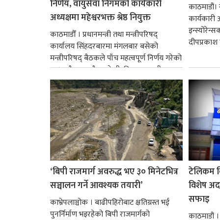
निर्णय, वायुसेवा निगमको कार्यकारी
काठमाडौं। ने
अध्यक्षमा महेश्वरभक्त श्रेष्ठ नियुक्त
कार्यकारी 
इन्स्योरेन्
काठमाडौँ । प्रधानमन्त्री तथा मन्त्रीपरिषद्
दीपप्रकाश 
कार्यालय सिंहदरबारमा मंगलबार बसेको
मन्त्रीपरिषद् बैठकले पाँच महत्वपूर्ण निर्णय गरेको
छ । यसैक्रममा बैडकले बीउबिजनसम्बन्धी...
‘बिपी राजमार्ग अवरुद्ध भए ३० मिनेटभित्र
टेलिकम बि
सञ्चालन गर्ने आवश्यक तयारी’
विशेष अद
सफाइ
काभ्रेपलाञ्चोक । बाढीपहिरोबाट क्षतिग्रस्त भई
पुनर्निर्माण भइरहेको बिपी राजमार्गको
काठमाडौं 