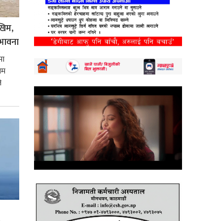
खिम,
भावना
मा
िम
े