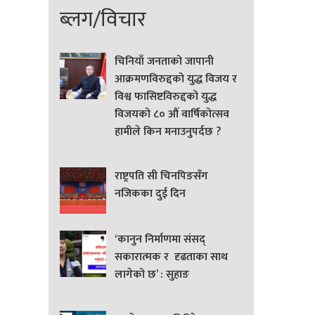
ब्लग/विचार
चिनियाँ जनताको जापानी
आक्रमणविरुद्दको युद्ध विजय र
विश्व फासिष्टविरुद्दको युद्ध
विजयको ८० औं वार्षिकोत्सव
हामीले किन मनाउनुपर्दछ ?
राष्ट्रपति सी चिनपिङसँग
नजिकका दुई दिन
‘कानुन निर्माणमा संसद्
सकारात्मक र दृढताका साथ
लागेको छ’ : सुहाङ