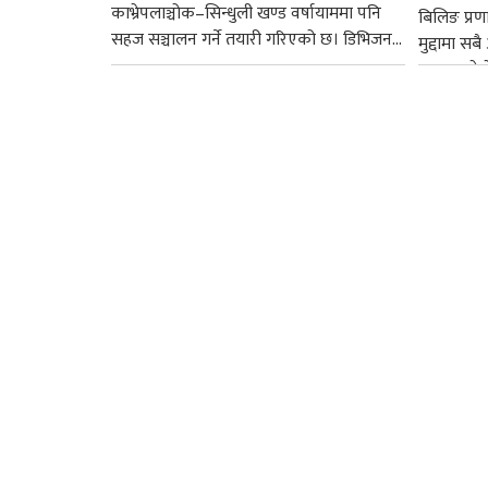
काभ्रेपलाञ्चोक–सिन्धुली खण्ड वर्षायाममा पनि
बिलिङ प्रणाल
सहज सञ्चालन गर्ने तयारी गरिएको छ। डिभिजन...
मुद्दामा 
अदालतले न