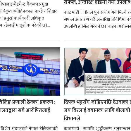
सफल, अन्तरिक्ष दौडमा नयाँ उपलब्ध
पाल इन्भेष्टमेन्ट बैंकका प्रमुख
अधिकृत ज्योतिप्रकाश पाण्डे र शिखर
काठमाडौं । चीनले पुनः प्रयोग गर्न मिल्ने 
सका प्रमुख कार्यकारी अधिकृत
सफल अवतरण गर्दै अन्तरिक्ष प्रविधिमा नय
पाण्डेलाई मातृशोक परेको छ।...
उपलब्धि हासिल गरेको छ। चाइना एरोस्पेस
लिङ प्रणाली ठेक्का प्रकरण :
दिपक भट्टसँग जोडिएपछि देउवाका 
ालतद्वारा सबै आरोपितलाई
जय विरलाई बयानका लागि बोलायो
विभागले
। विशेष अदालतले नेपाल टेलिकमको
काठमाडौं । सम्पत्ति शुद्धीकरण अनुसन्धान