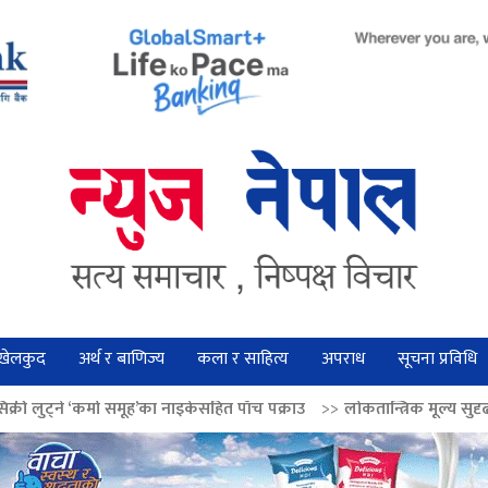
खेलकुद
अर्थ र बाणिज्य
कला र साहित्य
अपराध
सूचना प्रविधि
मूह’का नाइकेसहित पाँच पक्राउ
>>
लोकतान्त्रिक मूल्य सुदृढ बनाउन अग्रज नेताको आद