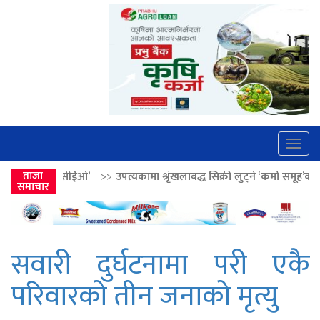
Togg
navig
’
>>
ताजा
उपत्यकामा श्रृंखलाबद्ध सिक्री लुट्ने ‘कर्मा समूह’का नाइकेसहित पाँच पक्र
समाचार
सवारी दुर्घटनामा परी एकै
परिवारको तीन जनाको मृत्यु