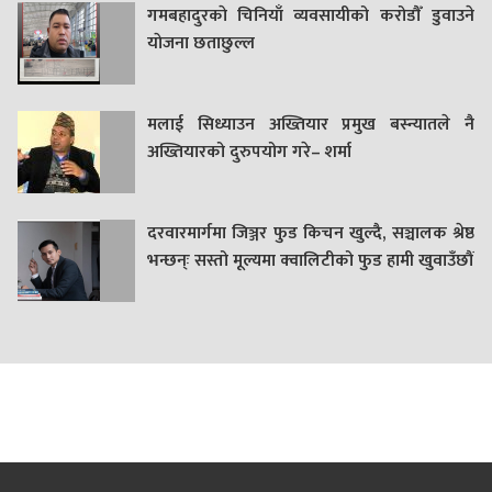
गमबहादुरकाे चिनियाँ व्यवसायीको करोडौँ डुवाउने
याेजना छताछुल्ल
मलाई सिध्याउन अख्तियार प्रमुख बस्न्यातले नै
अख्तियारको दुरुपयोग गरे– शर्मा
दरवारमार्गमा जिञ्जर फुड किचन खुल्दै, सञ्चालक श्रेष्ठ
भन्छन्ः सस्तो मूल्यमा क्वालिटीको फुड हामी खुवाउँछौं