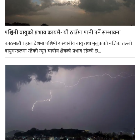
पश्चिमी वायुको प्रभाव कायमै- यी ठाउँमा पानी पर्ने सम्भावना
काठमाडौं । हाल देशमा पश्चिमी र स्थानीय वायु तथा मुलुकको नजिक तल्लो
वायुमण्डलमा रहेको न्यून चापीय क्षेत्रको प्रभाव रहेको छ...