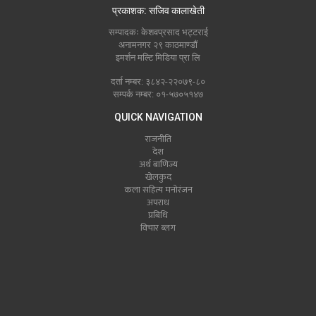
प्रकाशक: सजिव कालाखेती
सम्पादकः केशवप्रसाद भट्टराई
अनामनगर २९ काठमाण्डौं
इमर्शन मल्टि मिडिया प्रा लि
दर्ता नम्बर: ३८४२-२२०७९-८०
सम्पर्क नम्बर: ०१-५७०५१४७
QUICK NAVIGATION
राजनीति
देश
अर्थ बाणिज्य
खेलकुद
कला सहित्य मनोरंजन
अपराध
प्रबिधि
विचार ब्लग