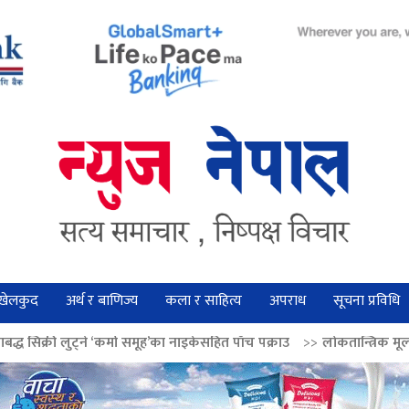
खेलकुद
अर्थ र बाणिज्य
कला र साहित्य
अपराध
सूचना प्रविधि
मा समूह’का नाइकेसहित पाँच पक्राउ
>>
लोकतान्त्रिक मूल्य सुदृढ बनाउन अग्रज नेता