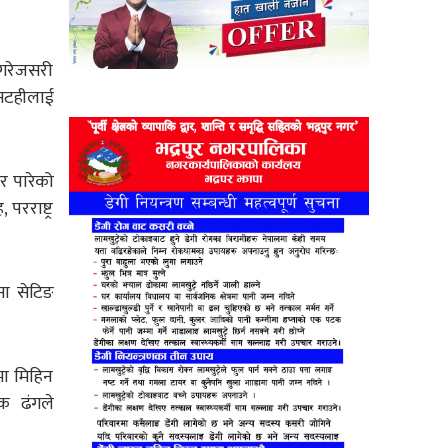
ई गरेजसरी
 सटहीलाई
र पारेको
रराष्ट्र
िसा सेटिङ
मा मिहिन
क ढंगले