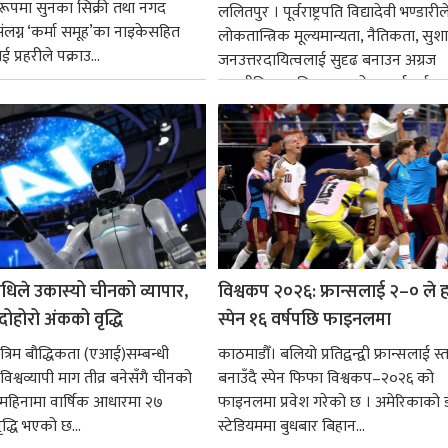
्ध रूपमा सुनका सिक्री तथा नगद
ललितपुर । पूर्वराष्ट्रपति विद्यादेवी भण्डारील
ंलग्न ‘कर्मा समूह’का नाइकेसहित
लोकतान्त्रिक मूल्यमान्यता, नैतिकता, सु
 प्रहरीले पक्राउ...
जनउत्तरदायित्वलाई सुदृढ बनाउन अग्रज
राजनीतिक व्यक्तित्वहरूको आदर्शलाई आत
गर्न आवश्यक...
धिले उकास्यो चीनको व्यापार,
विश्वकप २०२६: फ्रान्सलाई २–० ले हर
 दोहोरो अंकको वृद्धि
स्पेन १६ वर्षपछि फाइनलमा
रिम बौद्धिकता (एआई)सम्बन्धी
काठमाडौँ। बलियो प्रतिद्वन्द्वी फ्रान्सलाई स्त
िश्वव्यापी माग तीव्र बनेसँगै चीनको
बनाउँदै स्पेन फिफा विश्वकप–२०२६ को
न महिनामा वार्षिक आधारमा २७
फाइनलमा प्रवेश गरेको छ । अमेरिकाको
ृद्धि भएको छ...
स्टेडियममा बुधबार बिहान...