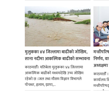
मुलुकका ४४ जिल्लामा बाढीको जोखिम,
मन्त्रीपरि
साना नदीमा आकस्मिक बाढीको सम्भावना
निर्णय, व
अध्यक्षमा म
काठमाडौँ। यतिबेला मुलुकका ४४ जिल्लामा
आकस्मिक बाढीको मध्यमदेखि उच्च जोखिम
काठमाडौँ । प
रहेको छ ।जल तथा मौसम विज्ञान विभागले
कार्यालय 
पाँचथर, इलाम, झापा,...
मन्त्रीपरिष
छ । यसैक्र