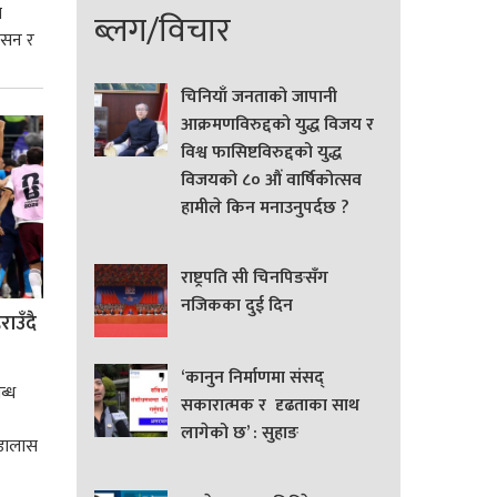
े
ब्लग/विचार
शासन र
्मसात्
चिनियाँ जनताको जापानी
आक्रमणविरुद्दको युद्ध विजय र
विश्व फासिष्टविरुद्दको युद्ध
विजयको ८० औं वार्षिकोत्सव
हामीले किन मनाउनुपर्दछ ?
राष्ट्रपति सी चिनपिङसँग
नजिकका दुई दिन
ाउँदै
‘कानुन निर्माणमा संसद्
ब्ध
सकारात्मक र दृढताका साथ
लागेको छ’ : सुहाङ
 डालास