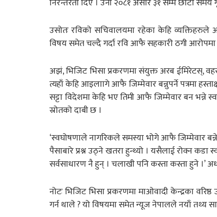
निरन्तरता दिए । उनी २०८१ असार ३१ सम्म छोटो समय गृहम
उसोतः रविको सचिवालयमा रहेका केहि व्यक्तिहरुले 
विषय समेत चल्दै गर्दा रवि आफै सहकारी ठगी आरोपमा प
अझं, भिजिट भिसा प्रकरणमा संयुक्त अरब ईमिरेटस्, वहर
त्यहाँ केहि आइलाागे आफै जिम्मेवार बन्नुपर्ने पत्रमा हस
सट्टा विदेशमा केहि भए तिमी आफै जिम्मेवार बन भन्ने 
स्रोतको दाबी छ ।
‘स्वघोषणाले नागरिकले समस्या भोगे आफै जिम्मेवार बन्ने 
पैसाबारे प्रश्न उठ्ने खतरा हुन्थ्यो । यसैलाई रोक्न कडा
सर्वसाधारण नै हुन् । चलाखी पनि कस्ता कस्ता हुने ।’
नोटः भिजिट भिसा प्रकरणमा माओवादी केन्द्रका वरिष्ठ उप
गर्न थाले ? यो विषयमा समेत न्यूज नेपालले नयाँ तथ्य सा