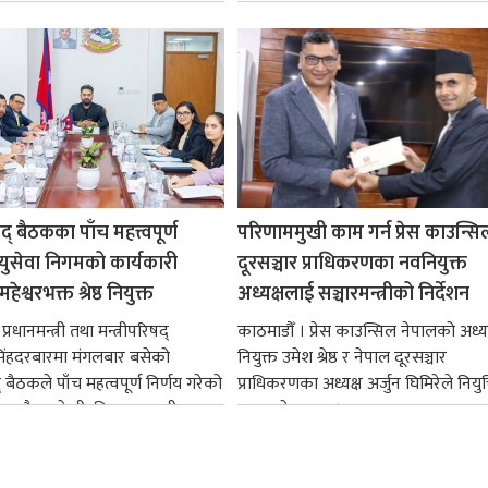
षद् बैठकका पाँच महत्त्वपूर्ण
परिणाममुखी काम गर्न प्रेस काउन्सि
ायुसेवा निगमको कार्यकारी
दूरसञ्चार प्राधिकरणका नवनियुक्त
हेश्वरभक्त श्रेष्ठ नियुक्त
अध्यक्षलाई सञ्चारमन्त्रीको निर्देशन
्रधानमन्त्री तथा मन्त्रीपरिषद्
काठमाडौँ । प्रेस काउन्सिल नेपालको अध्य
सिंहदरबारमा मंगलबार बसेको
नियुक्त उमेश श्रेष्ठ र नेपाल दूरसञ्चार
द् बैठकले पाँच महत्वपूर्ण निर्णय गरेको
प्राधिकरणका अध्यक्ष अर्जुन घिमिरेले नियुक्
ममा बैडकले बीउबिजनसम्बन्धी...
ग्रहण गरेका छन्।...