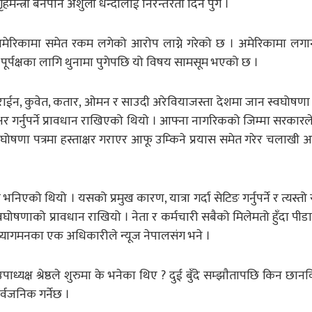
न्त्री बनेपनि अशुली धन्दालाई निरन्तरता दिन पुगे ।
अमेरिकामा समेत रकम लगेको आरोप लाग्ने गरेको छ । अमेरिकामा लगा
ूर्पक्षका लागि थुनामा पुगेपछि यो विषय सामसूम भएको छ ।
ाईन, कुवेत, कतार, ओमन र साउदी अरेवियाजस्ता देशमा जान स्वघोषणा गर्न
्ताक्षर गर्नुपर्ने प्रावधान राखिएको थियो । आफ्ना नागरिकको जिम्मा सरकार
स्वघोषणा पत्रमा हस्ताक्षर गराएर आफू उम्किने प्रयास समेत गरेर चलाखी
भनिएको थियो । यसको प्रमुख कारण, यात्रा गर्दा सेटिङ गर्नुपर्ने र त्यस्त
 स्वघोषणाको प्रावधान राखियो । नेता र कर्मचारी सबैको मिलेमतो हुँदा पीडाम
 अध्यागमनका एक अधिकारीले न्यूज नेपालसंग भने ।
ाध्यक्ष श्रेष्ठले शुरुमा के भनेका थिए ? दुई बुँदे सम्झाैतापछि किन छा
र्वजनिक गर्नेछ ।