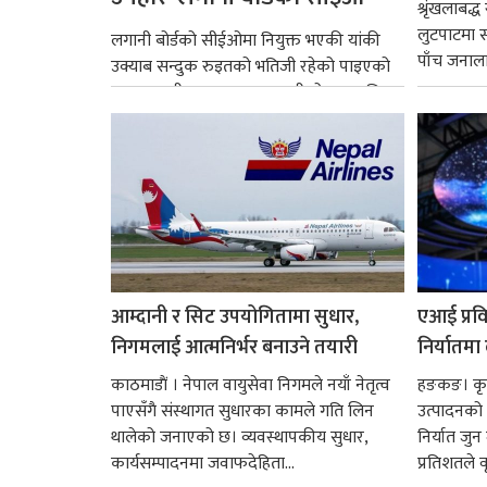
श्रृंखलाबद
लुटपाटमा स
लगानी बोर्डको सीईओमा नियुक्त भएकी यांकी
पाँच जनालाई
उक्याब सन्दुक रुइतको भतिजी रहेको पाइएको
छ। तत्कालीन समयमा महाकालीको अञ्चलाधिश
नै बनेका जोन...
आम्दानी र सिट उपयोगितामा सुधार,
एआई प्रवि
निगमलाई आत्मनिर्भर बनाउने तयारी
निर्यातमा
काठमाडाैं । नेपाल वायुसेवा निगमले नयाँ नेतृत्व
हङकङ। कृत्
पाएसँगै संस्थागत सुधारका कामले गति लिन
उत्पादनको व
थालेको जनाएको छ। व्यवस्थापकीय सुधार,
निर्यात जु
कार्यसम्पादनमा जवाफदेहिता...
प्रतिशतले व