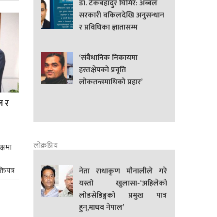
डा. टेकबहादुर घिमिरे: अब्बल
सरकारी वकिलदेखि अनुसन्धान
र प्रविधिका ज्ञातासम्म
‘संवैधानिक निकायमा
हस्तक्षेपको प्रवृति
लोकतन्त्रमाथिको प्रहार’
ल र
लोक्रप्रिय
क्षमा
तिपत्र
नेता राधाकृण मौनालीले गरे
यस्तो खुलासा-‘अहिलेको
लोडसेडिङ्गको प्रमुख पात्र
हुन्,माधव नेपाल’