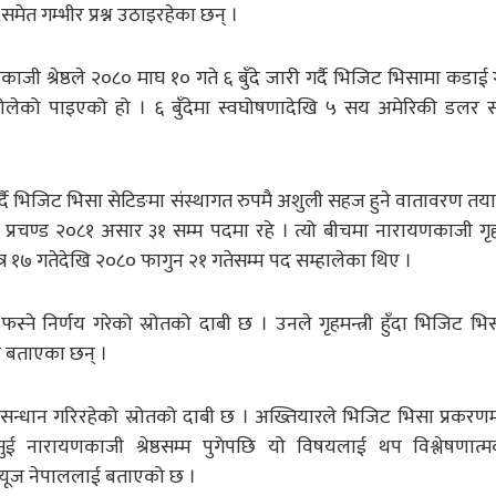
त गम्भीर प्रश्न उठाइरहेका छन् ।
णकाजी श्रेष्ठले २०८० माघ १० गते ६ बुँदे जारी गर्दै भिजिट भिसामा कडा
खोलेको पाइएको हो । ६ बुँदेमा स्वघोषणादेखि ५ सय अमेरिकी डलर
्दै भिजिट भिसा सेटिङमा संस्थागत रुपमै अशुली सहज हुने वातावरण तया
 प्रचण्ड २०८१ असार ३१ सम्म पदमा रहे । त्यो बीचमा नारायणकाजी गृह, प
चैत्र १७ गतेदेखि २०८० फागुन २१ गतेसम्म पद सम्हालेका थिए ।
तै फस्ने निर्णय गरेको स्रोतको दाबी छ । उनले गृहमन्त्री हुँदा भिजिट भ
ले बताएका छन् ।
अुनसन्धान गरिरहेको स्रोतको दाबी छ । अख्तियारले भिजिट भिसा प्रकरण
ई नारायणकाजी श्रेष्ठसम्म पुगेपछि यो विषयलाई थप विश्लेषणात्म
न्यूज नेपाललाई बताएको छ ।