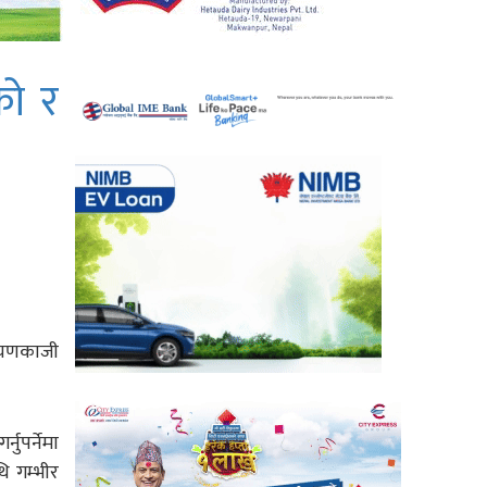
को र
रायणकाजी
नुपर्नेमा
ि गम्भीर