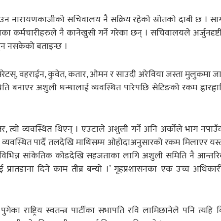
न नारायणकाजीको सचिवालय नै सक्रिय रहेको स्रोतको दाबी छ । सागदी
ा कर्मचारीहरुले नै कानेखुसी गर्ने गरेका छन् । सचिवालयले अर्जुनदृष्
हुन नसकेको बताइन्छ ।
 ईमिरेटस्, वहराईन, कुवेत, कतार, ओमन र साउदी अरेविया जस्ता मुलुकमा 
िति बनाएर अशुली धन्धालाई व्यवस्थित पारेपछि सेटिङको रकम ह्वारह्वा
, त्यो व्यवस्थित थिएन् । एउटाले अशुली गर्ने अनि अर्कोले भाग नपाउँ
 यसलाई व्यवस्थित पार्दै तलदेखि माथिसम्म ओहोदाअनुसारको रकम मिलाएर यस
ा विभिन्न सांकेतिक कोडदेखि सहजताका लागि अशुली समिति नै आन्तर
्रातडाना दिने काम तीब्र बन्यो ।’ गृहप्रशासनका एक उच्च अधिकारी
गेका राष्ट्रिय स्वतन्त्र पार्टीका सभापति रवि लामिछानेले पनि त्यहि