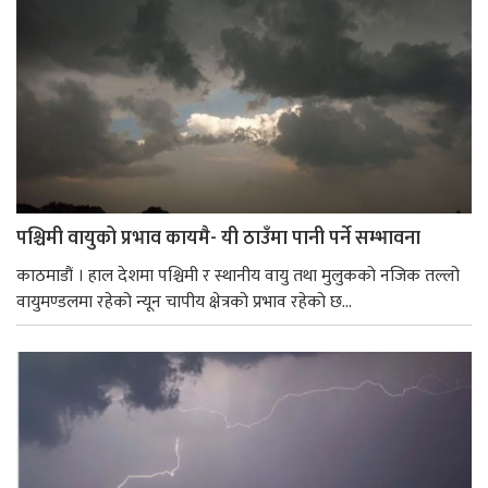
पश्चिमी वायुको प्रभाव कायमै- यी ठाउँमा पानी पर्ने सम्भावना
काठमाडौं । हाल देशमा पश्चिमी र स्थानीय वायु तथा मुलुकको नजिक तल्लो
वायुमण्डलमा रहेको न्यून चापीय क्षेत्रको प्रभाव रहेको छ...