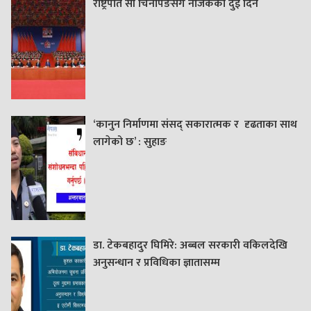
राष्ट्रपति सी चिनपिङसँग नजिकका दुई दिन
‘कानुन निर्माणमा संसद् सकारात्मक र दृढताका साथ
लागेको छ’ : सुहाङ
डा. टेकबहादुर घिमिरे: अब्बल सरकारी वकिलदेखि
अनुसन्धान र प्रविधिका ज्ञातासम्म