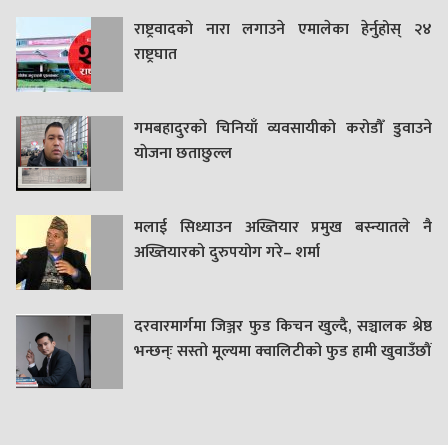
राष्ट्रवादको नारा लगाउने एमालेका हेर्नुहोस् २४
राष्ट्रघात
गमबहादुरकाे चिनियाँ व्यवसायीको करोडौँ डुवाउने
याेजना छताछुल्ल
मलाई सिध्याउन अख्तियार प्रमुख बस्न्यातले नै
अख्तियारको दुरुपयोग गरे– शर्मा
दरवारमार्गमा जिञ्जर फुड किचन खुल्दै, सञ्चालक श्रेष्ठ
भन्छन्ः सस्तो मूल्यमा क्वालिटीको फुड हामी खुवाउँछौं