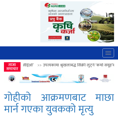
Togg
navig
>>
उपत्यकामा श्रृंखलाबद्ध सिक्री लुट्ने ‘कर्मा समूह’का नाइकेसहित पाँच पक्राउ
ताजा
समाचार
गोहीको आक्रमणबाट माछा
मार्न गएका युवकको मृत्यु