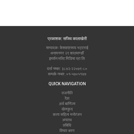
प्रकाशक: सजिव कालाखेती
सम्पादकः केशवप्रसाद भट्टराई
अनामनगर २९ काठमाण्डौं
इमर्शन मल्टि मिडिया प्रा लि
दर्ता नम्बर: ३८४२-२२०७९-८०
सम्पर्क नम्बर: ०१-५७०५१४७
QUICK NAVIGATION
राजनीति
देश
अर्थ बाणिज्य
खेलकुद
कला सहित्य मनोरंजन
अपराध
प्रबिधि
विचार ब्लग