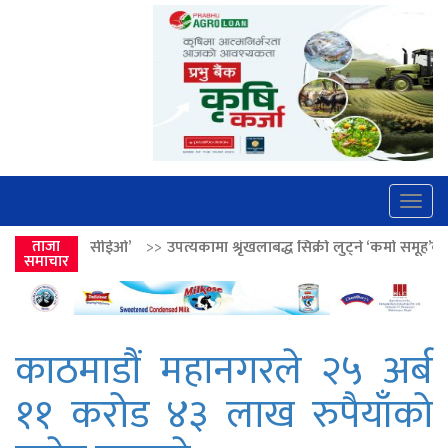
Togg
navig
’
>>
ताजा
उपत्यकामा श्रृंखलाबद्ध सिक्री लुट्ने ‘कर्मा समूह’का नाइकेसहित पाँच पक्रा
समाचार
काठमाडौं महानगरले २५ अर्ब
११ करोड ४३ लाख रुपैयाँको