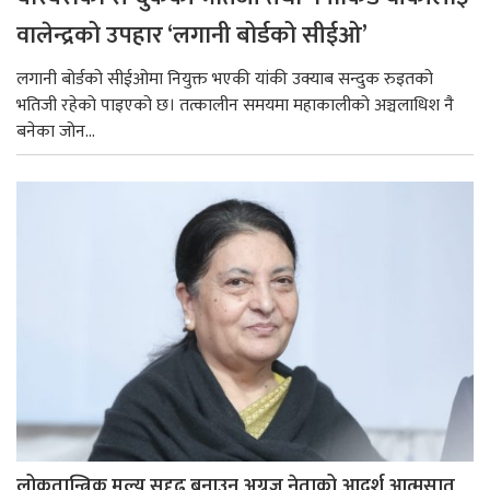
वालेन्द्रको उपहार ‘लगानी बोर्डको सीईओ’
लगानी बोर्डको सीईओमा नियुक्त भएकी यांकी उक्याब सन्दुक रुइतको
भतिजी रहेको पाइएको छ। तत्कालीन समयमा महाकालीको अञ्चलाधिश नै
बनेका जोन...
लोकतान्त्रिक मूल्य सुदृढ बनाउन अग्रज नेताको आदर्श आत्मसात्