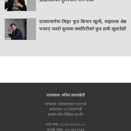
अख्तियारको दुरुपयोग गरे– शर्मा
दरवारमार्गमा जिञ्जर फुड किचन खुल्दै, सञ्चालक श्रेष्ठ
भन्छन्ः सस्तो मूल्यमा क्वालिटीको फुड हामी खुवाउँछौं
प्रकाशक: सजिव कालाखेती
सम्पादकः केशवप्रसाद भट्टराई
अनामनगर २९ काठमाण्डौं
इमर्शन मल्टि मिडिया प्रा लि
दर्ता नम्बर: ३८४२-२२०७९-८०
सम्पर्क नम्बर: ०१-५७०५१४७