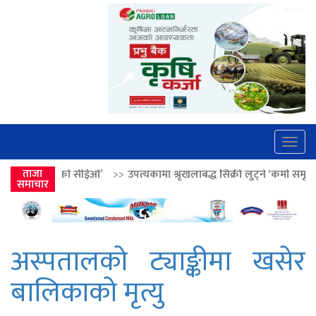
Togg
navig
ईओ’
>>
ताजा
उपत्यकामा श्रृंखलाबद्ध सिक्री लुट्ने ‘कर्मा समूह’का नाइकेसहित पाँच पक
समाचार
अस्पतालको ट्याङ्कीमा खसेर
बालिकाको मृत्यु