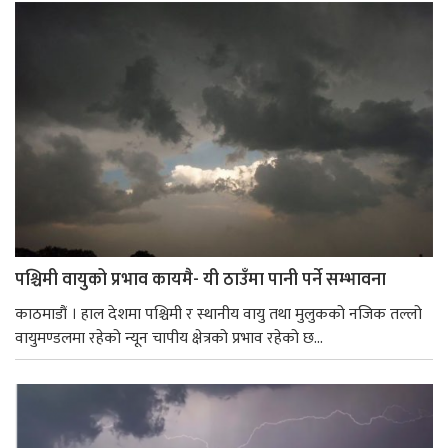
पश्चिमी वायुको प्रभाव कायमै- यी ठाउँमा पानी पर्ने सम्भावना
काठमाडौं । हाल देशमा पश्चिमी र स्थानीय वायु तथा मुलुकको नजिक तल्लो
वायुमण्डलमा रहेको न्यून चापीय क्षेत्रको प्रभाव रहेको छ...