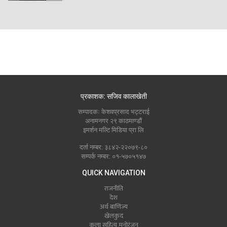
प्रकाशक: सजिव कालाखेती
सम्पादकः केशवप्रसाद भट्टराई
अनामनगर २९ काठमाण्डौं
इमर्शन मल्टि मिडिया प्रा लि
दर्ता नम्बर: ३८४२-२२०७९-८०
सम्पर्क नम्बर: ०१-५७०५१४७
QUICK NAVIGATION
राजनीति
देश
अर्थ बाणिज्य
खेलकुद
कला सहित्य मनोरंजन