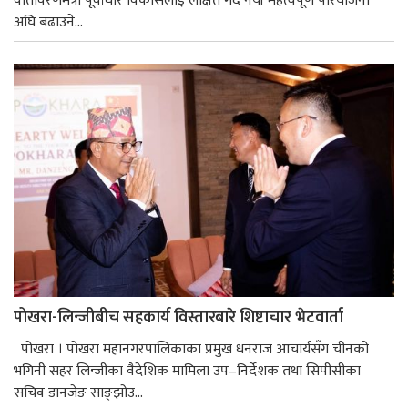
वातावरणमैत्री पूर्वाधार विकासलाई लक्षित गर्दै नयाँ महत्वपूर्ण परियोजना
अघि बढाउने...
पोखरा-लिन्जीबीच सहकार्य विस्तारबारे शिष्टाचार भेटवार्ता
पोखरा । पोखरा महानगरपालिकाका प्रमुख धनराज आचार्यसँग चीनको
भगिनी सहर लिन्जीका वैदेशिक मामिला उप–निर्देशक तथा सिपीसीका
सचिव डानजेङ साङ्झोउ...