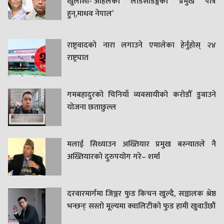
खुलासा-‘अहिलेको लोडसेडिङ्गको प्रमुख पात्र
हुन्,माधव नेपाल’
राष्ट्रवादको नारा लगाउने एमालेका हेर्नुहोस् २४
राष्ट्रघात
गमबहादुरकाे चिनियाँ व्यवसायीको करोडौँ डुवाउने
याेजना छताछुल्ल
मलाई सिध्याउन अख्तियार प्रमुख बस्न्यातले नै
अख्तियारको दुरुपयोग गरे– शर्मा
दरवारमार्गमा जिञ्जर फुड किचन खुल्दै, सञ्चालक श्रेष्ठ
भन्छन्ः सस्तो मूल्यमा क्वालिटीको फुड हामी खुवाउँछौं