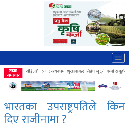
Togg
navig
’
>>
ताजा
उपत्यकामा श्रृंखलाबद्ध सिक्री लुट्ने ‘कर्मा समूह’का नाइकेसहित पाँच पक्र
समाचार
भारतका उपराष्ट्रपतिले किन
दिए राजीनामा ?