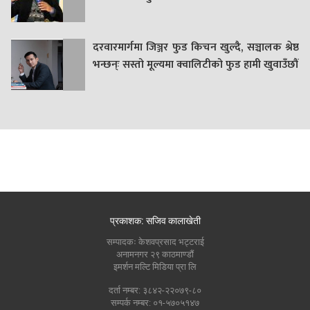
दरवारमार्गमा जिञ्जर फुड किचन खुल्दै, सञ्चालक श्रेष्ठ
भन्छन्ः सस्तो मूल्यमा क्वालिटीको फुड हामी खुवाउँछौं
प्रकाशक: सजिव कालाखेती
सम्पादकः केशवप्रसाद भट्टराई
अनामनगर २९ काठमाण्डौं
इमर्शन मल्टि मिडिया प्रा लि
दर्ता नम्बर: ३८४२-२२०७९-८०
सम्पर्क नम्बर: ०१-५७०५१४७