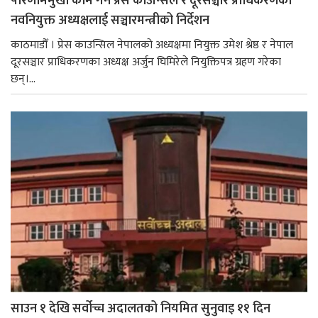
परिणाममुखी काम गर्न प्रेस काउन्सिल र दूरसञ्चार प्राधिकरणका
नवनियुक्त अध्यक्षलाई सञ्चारमन्त्रीको निर्देशन
काठमाडौँ । प्रेस काउन्सिल नेपालको अध्यक्षमा नियुक्त उमेश श्रेष्ठ र नेपाल
दूरसञ्चार प्राधिकरणका अध्यक्ष अर्जुन घिमिरेले नियुक्तिपत्र ग्रहण गरेका
छन्।...
साउन १ देखि सर्वोच्च अदालतको नियमित सुनुवाइ ११ दिन