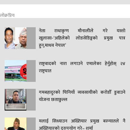
लोक्रप्रिय
नेता राधाकृण मौनालीले गरे यस्तो
खुलासा-‘अहिलेको लोडसेडिङ्गको प्रमुख पात्र
हुन्,माधव नेपाल’
राष्ट्रवादको नारा लगाउने एमालेका हेर्नुहोस् २४
राष्ट्रघात
गमबहादुरकाे चिनियाँ व्यवसायीको करोडौँ डुवाउने
याेजना छताछुल्ल
मलाई सिध्याउन अख्तियार प्रमुख बस्न्यातले नै
अख्तियारको दुरुपयोग गरे– शर्मा