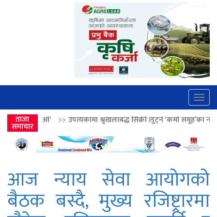
Togg
navig
पत्यकामा श्रृंखलाबद्ध सिक्री लुट्ने ‘कर्मा समूह’का नाइकेसहित पाँच पक्राउ
ताजा
>>
ल
समाचार
आज न्याय सेवा आयोगको
बैठक बस्दै, मुख्य रजिष्ट्रारमा