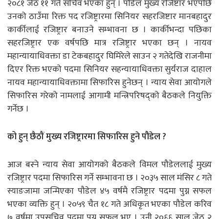
२०८१ जेठ ११ गते सचिव भएका हुन् । पौडेल मुख्य रजिष्टार भएपछि
उनको ठाउँमा रिक्त पद रजिष्ट्रारमा सिनियर सहरजिष्टार मानबहादुर
कार्कीलाई रजिष्ट्रार बनाउने सम्भावना छ । कार्कीभन्दा पछिका
सहरजिष्ट्रार एक वर्षपछि मात्र रजिष्ट्रार भएका छन् । नायव
महान्यायाधिवक्ता डा टेकबहादुर घिमिरेले साउन २ गतेदेखि राजनीमा
दिएर रिक्त भएको पदमा सिनियर सहन्यायाधिवक्ता सुर्यराज दाहाल
नायव महान्यायाधिवक्तामा सिफारिस हुनेछन् । न्याय सेवा आयोगले
सिफारिस गरेको नामलाई आगामी मन्त्रिपरिषद्को बैठकले नियुक्ति
गर्नेछ ।
को हुन् छैठौं मुख्य रजिष्ट्रारमा सिफारिस हुने पौडेल ?
आज बस्ने न्याय सेवा आयोगको बैठकले विमल पौडेललाई मुख्य
रजिष्ट्रार पदमा सिफारिस गर्ने सम्भावना छ । २०३५ साल मंसिर ८ गते
स्याङजामा जन्मिएका पौडेल ४५ वर्षमै रजिष्ट्रार पदमा पुग्न सफल
भएका व्यक्ति हुन् । २०५९ चैत १८ गते अधिकृत भएका पौडेल करिव
७ वर्षमा उपसचिव पदमा पुग्न सफल भए् । उनी २०६६ साल जेठ २