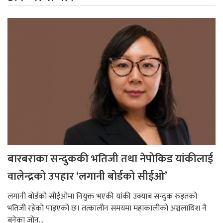
बारबराका सन्दुककी भतिजी तथा नेपोकिड यांकीलाई
वालेन्द्रको उपहार ‘लगानी बोर्डको सीईओ’
लगानी बोर्डको सीईओमा नियुक्त भएकी यांकी उक्याब सन्दुक रुइतको
भतिजी रहेको पाइएको छ। तत्कालीन समयमा महाकालीको अञ्चलाधिश नै
बनेका जोन...