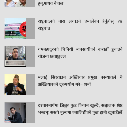
हुन्,माधव नेपाल’
राष्ट्रवादको नारा लगाउने एमालेका हेर्नुहोस् २४
राष्ट्रघात
गमबहादुरकाे चिनियाँ व्यवसायीको करोडौँ डुवाउने
याेजना छताछुल्ल
मलाई सिध्याउन अख्तियार प्रमुख बस्न्यातले नै
अख्तियारको दुरुपयोग गरे– शर्मा
दरवारमार्गमा जिञ्जर फुड किचन खुल्दै, सञ्चालक श्रेष्ठ
भन्छन्ः सस्तो मूल्यमा क्वालिटीको फुड हामी खुवाउँछौं