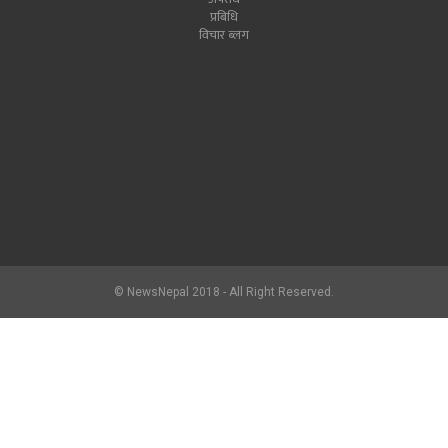
प्रबिधि
विचार ब्लग
© NewsNepal 2018 - All Right Reserved.
newsnepal.com
2017.hlon.org