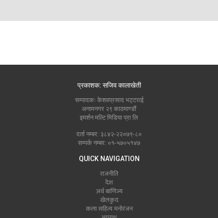
प्रकाशक: सजिव कालाखेती
सम्पादकः केशवप्रसाद भट्टराई
अनामनगर २९ काठमाण्डौं
इमर्शन मल्टि मिडिया प्रा लि
दर्ता नम्बर: ३८४२-२२०७९-८०
सम्पर्क नम्बर: ०१-५७०५१४७
QUICK NAVIGATION
राजनीति
देश
अर्थ बाणिज्य
खेलकुद
कला सहित्य मनोरंजन
अपराध