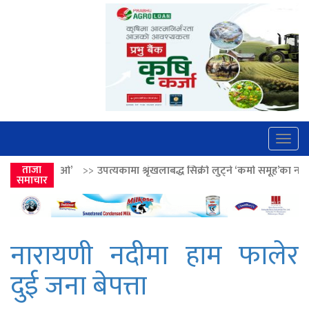
Togg
navig
>
उपत्यकामा श्रृंखलाबद्ध सिक्री लुट्ने ‘कर्मा समूह’का नाइकेसहित पाँच पक्राउ
ताजा
समाचार
नारायणी नदीमा हाम फालेर
दुई जना बेपत्ता