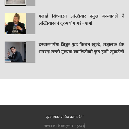
मलाई सिध्याउन अख्तियार प्रमुख बस्न्यातले नै
अख्तियारको दुरुपयोग गरे– शर्मा
दरवारमार्गमा जिञ्जर फुड किचन खुल्दै, सञ्चालक श्रेष्ठ
भन्छन्ः सस्तो मूल्यमा क्वालिटीको फुड हामी खुवाउँछौं
प्रकाशक: सजिव कालाखेती
सम्पादकः केशवप्रसाद भट्टराई