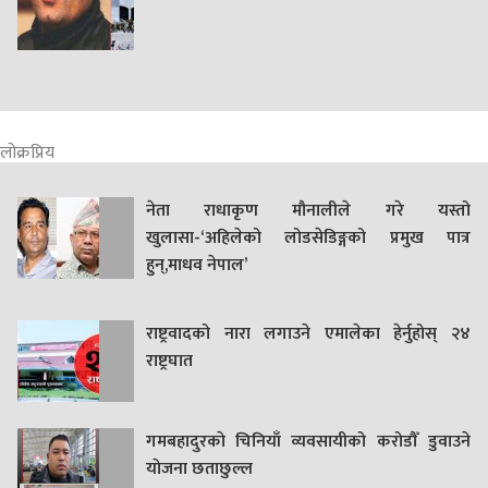
लोक्रप्रिय
नेता राधाकृण मौनालीले गरे यस्तो
खुलासा-‘अहिलेको लोडसेडिङ्गको प्रमुख पात्र
हुन्,माधव नेपाल’
राष्ट्रवादको नारा लगाउने एमालेका हेर्नुहोस् २४
राष्ट्रघात
गमबहादुरकाे चिनियाँ व्यवसायीको करोडौँ डुवाउने
याेजना छताछुल्ल