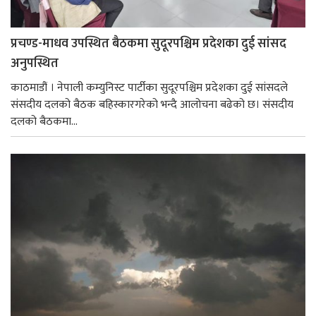
प्रचण्ड-माधव उपस्थित बैठकमा सुदूरपश्चिम प्रदेशका दुई सांसद
अनुपस्थित
काठमाडौं । नेपाली कम्युनिस्ट पार्टीका सुदूरपश्चिम प्रदेशका दुई सांसदले
संसदीय दलको बैठक बहिस्कारगरेको भन्दै आलोचना बढेको छ। स‌ंसदीय
दलको बैठकमा...