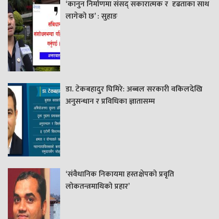
‘कानुन निर्माणमा संसद् सकारात्मक र दृढताका साथ
लागेको छ’ : सुहाङ
डा. टेकबहादुर घिमिरे: अब्बल सरकारी वकिलदेखि
अनुसन्धान र प्रविधिका ज्ञातासम्म
‘संवैधानिक निकायमा हस्तक्षेपको प्रवृति
लोकतन्त्रमाथिको प्रहार’