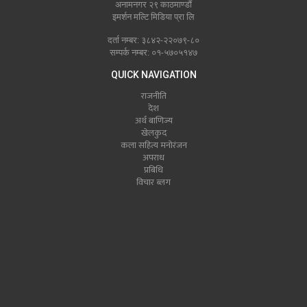
अनामनगर २९ काठमाण्डौं
इमर्शन मल्टि मिडिया प्रा लि
दर्ता नम्बर: ३८४२-२२०७९-८०
सम्पर्क नम्बर: ०१-५७०५१४७
QUICK NAVIGATION
राजनीति
देश
अर्थ बाणिज्य
खेलकुद
कला सहित्य मनोरंजन
अपराध
प्रबिधि
विचार ब्लग