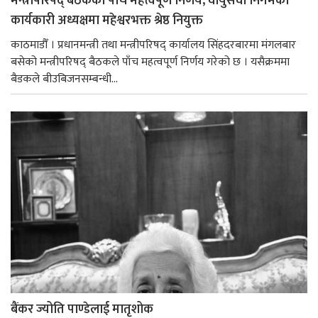
मन्त्रीपरिषद् बैठकका पाँच महत्त्वपूर्ण निर्णय, वायुसेवा निगमको
कार्यकारी अध्यक्षमा महेश्वरभक्त श्रेष्ठ नियुक्त
काठमाडौँ । प्रधानमन्त्री तथा मन्त्रीपरिषद् कार्यालय सिंहदरबारमा मंगलबार
बसेको मन्त्रीपरिषद् बैठकले पाँच महत्वपूर्ण निर्णय गरेको छ । यसैक्रममा
बैडकले बीउबिजनसम्बन्धी...
बैंकर ज्योति पाण्डेलाई मातृशोक