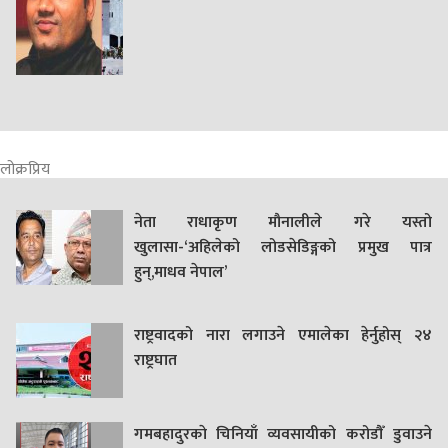
लोक्रप्रिय
नेता राधाकृण मौनालीले गरे यस्तो
खुलासा-‘अहिलेको लोडसेडिङ्गको प्रमुख पात्र
हुन्,माधव नेपाल’
राष्ट्रवादको नारा लगाउने एमालेका हेर्नुहोस् २४
राष्ट्रघात
गमबहादुरकाे चिनियाँ व्यवसायीको करोडौँ डुवाउने