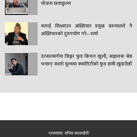
याेजना छताछुल्ल
मलाई सिध्याउन अख्तियार प्रमुख बस्न्यातले नै
अख्तियारको दुरुपयोग गरे– शर्मा
दरवारमार्गमा जिञ्जर फुड किचन खुल्दै, सञ्चालक श्रेष्ठ
भन्छन्ः सस्तो मूल्यमा क्वालिटीको फुड हामी खुवाउँछौं
प्रकाशक: सजिव कालाखेती