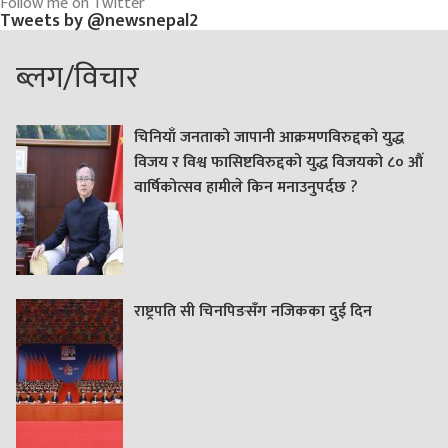
Follow me on Twitter
Tweets by @newsnepal2
ब्लग/विचार
चिनियाँ जनताको जापानी आक्रमणविरुद्दको युद्ध
विजय र विश्व फासिष्टविरुद्दको युद्ध विजयको ८० औं
वार्षिकोत्सव हामीले किन मनाउनुपर्दछ ?
राष्ट्रपति सी चिनपिङसँग नजिकका दुई दिन