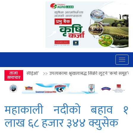
Togg
navig
ओ’
>>
ताजा
उपत्यकामा श्रृंखलाबद्ध सिक्री लुट्ने ‘कर्मा समूह’का नाइकेसहित पाँच पक्र
समाचार
महाकाली नदीको बहाव १
लाख ६८ हजार ३४४ क्युसेक