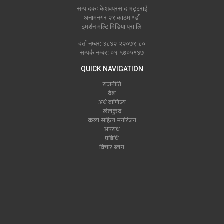
सम्पादकः केशवप्रसाद भट्टराई
अनामनगर २९ काठमाण्डौं
इमर्शन मल्टि मिडिया प्रा लि
दर्ता नम्बर: ३८४२-२२०७९-८०
सम्पर्क नम्बर: ०१-५७०५१४७
QUICK NAVIGATION
राजनीति
देश
अर्थ बाणिज्य
खेलकुद
कला सहित्य मनोरंजन
अपराध
प्रबिधि
विचार ब्लग