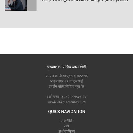
प्रकाशक: सजिव कालाखेती
सम्पादकः केशवप्रसाद भट्टराई
अनामनगर २९ काठमाण्डौं
इमर्शन मल्टि मिडिया प्रा लि
दर्ता नम्बर: ३८४२-२२०७९-८०
सम्पर्क नम्बर: ०१-५७०५१४७
QUICK NAVIGATION
राजनीति
देश
अर्थ बाणिज्य