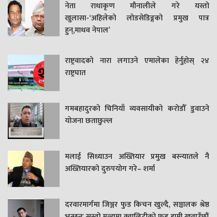
नेता राधाकृण मौनालीले गरे यस्तो
खुलासा-‘अहिलेको लोडसेडिङ्गको प्रमुख पात्र
हुन्,माधव नेपाल’
राष्ट्रवादको नारा लगाउने एमालेका हेर्नुहोस् २४
राष्ट्रघात
गमबहादुरकाे चिनियाँ व्यवसायीको करोडौँ डुवाउने
याेजना छताछुल्ल
मलाई सिध्याउन अख्तियार प्रमुख बस्न्यातले नै
अख्तियारको दुरुपयोग गरे– शर्मा
दरवारमार्गमा जिञ्जर फुड किचन खुल्दै, सञ्चालक श्रेष्ठ
भन्छन्ः सस्तो मूल्यमा क्वालिटीको फुड हामी खुवाउँछौं