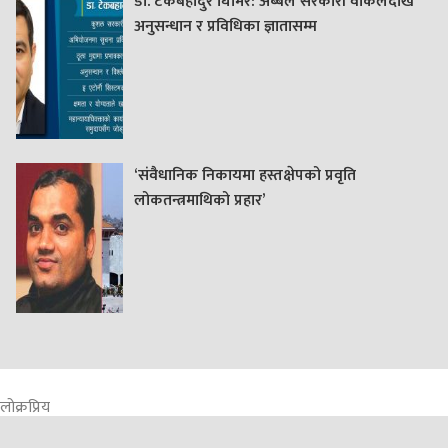
डा. टेकबहादुर घिमिरे: अब्बल सरकारी वकिलदेखि
अनुसन्धान र प्रविधिका ज्ञातासम्म
‘संवैधानिक निकायमा हस्तक्षेपको प्रवृति
लोकतन्त्रमाथिको प्रहार’
लोक्रप्रिय