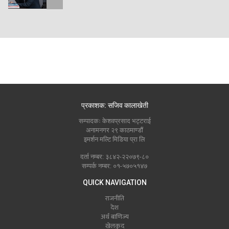
प्रकाशक: सजिव कालाखेती
सम्पादकः केशवप्रसाद भट्टराई
अनामनगर २९ काठमाण्डौं
इमर्शन मल्टि मिडिया प्रा लि
दर्ता नम्बर: ३८४२-२२०७९-८०
सम्पर्क नम्बर: ०१-५७०५१४७
QUICK NAVIGATION
राजनीति
देश
अर्थ बाणिज्य
खेलकुद