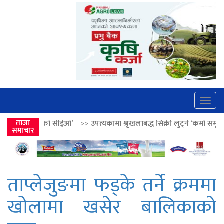
Togg
navig
ईओ’
>>
ताजा
उपत्यकामा श्रृंखलाबद्ध सिक्री लुट्ने ‘कर्मा समूह’का नाइकेसहित पाँच पक
समाचार
ताप्लेजुङमा फड्के तर्ने क्रममा
खोलामा खसेर बालिकाको