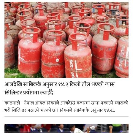
आजदेखि साबिककै अनुसार १४.२ किलो तौल भएको ग्यास
सिलिन्डर प्रयोगमा ल्याइँदै
काठमाडौं । नेपाल आयल निगमले आजदेखि बजारमा खाना पकाउने ग्यासको
भरी सिलिन्डर पठाउने भएको छ । निगमले साबिककै अनुसार १४.२...