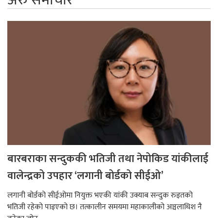
बारबराका सन्दुककी भतिजी तथा नेपोकिड यांकीलाई
वालेन्द्रको उपहार ‘लगानी बोर्डको सीईओ’
लगानी बोर्डको सीईओमा नियुक्त भएकी यांकी उक्याब सन्दुक रुइतको
भतिजी रहेको पाइएको छ। तत्कालीन समयमा महाकालीको अञ्चलाधिश नै