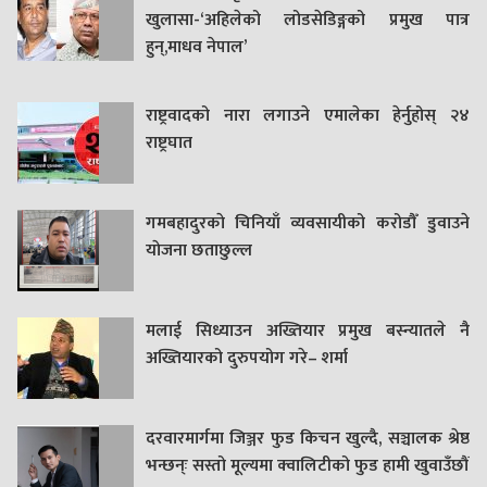
खुलासा-‘अहिलेको लोडसेडिङ्गको प्रमुख पात्र
हुन्,माधव नेपाल’
राष्ट्रवादको नारा लगाउने एमालेका हेर्नुहोस् २४
राष्ट्रघात
गमबहादुरकाे चिनियाँ व्यवसायीको करोडौँ डुवाउने
याेजना छताछुल्ल
मलाई सिध्याउन अख्तियार प्रमुख बस्न्यातले नै
अख्तियारको दुरुपयोग गरे– शर्मा
दरवारमार्गमा जिञ्जर फुड किचन खुल्दै, सञ्चालक श्रेष्ठ
भन्छन्ः सस्तो मूल्यमा क्वालिटीको फुड हामी खुवाउँछौं