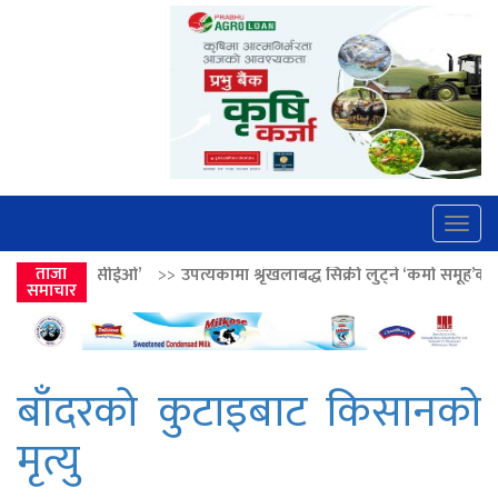
Togg
navig
ओ’
>>
ताजा
उपत्यकामा श्रृंखलाबद्ध सिक्री लुट्ने ‘कर्मा समूह’का नाइकेसहित पाँच पक्
समाचार
बाँदरकाे कुटाइबाट किसानको
मृत्यु