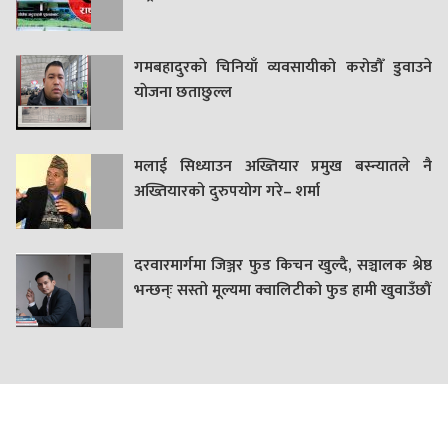
गमबहादुरकाे चिनियाँ व्यवसायीको करोडौँ डुवाउने
याेजना छताछुल्ल
मलाई सिध्याउन अख्तियार प्रमुख बस्न्यातले नै
अख्तियारको दुरुपयोग गरे– शर्मा
दरवारमार्गमा जिञ्जर फुड किचन खुल्दै, सञ्चालक श्रेष्ठ
भन्छन्ः सस्तो मूल्यमा क्वालिटीको फुड हामी खुवाउँछौं