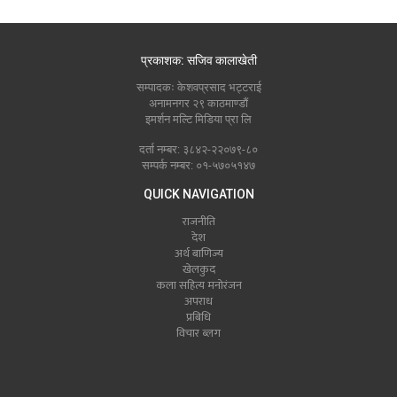
प्रकाशक: सजिव कालाखेती
सम्पादकः केशवप्रसाद भट्टराई
अनामनगर २९ काठमाण्डौं
इमर्शन मल्टि मिडिया प्रा लि
दर्ता नम्बर: ३८४२-२२०७९-८०
सम्पर्क नम्बर: ०१-५७०५१४७
QUICK NAVIGATION
राजनीति
देश
अर्थ बाणिज्य
खेलकुद
कला सहित्य मनोरंजन
अपराध
प्रबिधि
विचार ब्लग