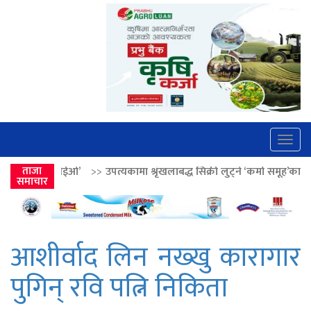
Togg
navig
उपत्यकामा श्रृंखलाबद्ध सिक्री लुट्ने ‘कर्मा समूह’का नाइकेसहित पाँच पक्राउ
ताजा
>
समाचार
आशीर्वाद लिन नख्खु कारागार
पुगिन् रवि पत्नि निकिता