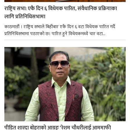
राष्ट्रिय सभा: एकै दिन ६ विधेयक पारित, संवैधानिक प्रक्रियाका
लागि प्रतिनिधिसभामा
काठमाडौं । राष्ट्रिय सभाले बिहीबार एकै दिन ६ वटा विधेयक पारित गर्दै
प्रतिनिधिसभामा पठाएको छ। पारित हुने विधेयकमध्ये चार वटा...
पीडित शारदा बोहराको आग्रहः ‘रेशम चौधरीलाई आममाफी