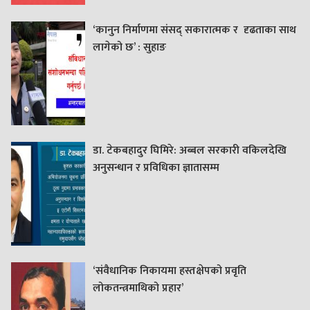
‘कानुन निर्माणमा संसद् सकारात्मक र दृढताका साथ
लागेको छ’ : सुहाङ
डा. टेकबहादुर घिमिरे: अब्बल सरकारी वकिलदेखि
अनुसन्धान र प्रविधिका ज्ञातासम्म
‘संवैधानिक निकायमा हस्तक्षेपको प्रवृति
लोकतन्त्रमाथिको प्रहार’