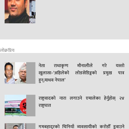
लोक्रप्रिय
नेता राधाकृण मौनालीले गरे यस्तो
खुलासा-‘अहिलेको लोडसेडिङ्गको प्रमुख पात्र
हुन्,माधव नेपाल’
राष्ट्रवादको नारा लगाउने एमालेका हेर्नुहोस् २४
राष्ट्रघात
गमबहादुरकाे चिनियाँ व्यवसायीको करोडौँ डुवाउने