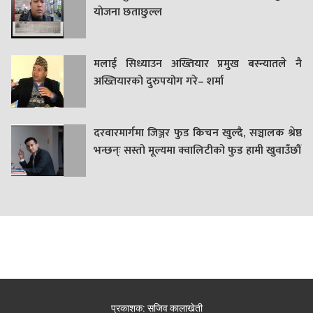
याेजना छताछुल्ल
मलाई सिध्याउन अख्तियार प्रमुख बस्न्यातले नै
अख्तियारको दुरुपयोग गरे– शर्मा
दरवारमार्गमा जिञ्जर फुड किचन खुल्दै, सञ्चालक श्रेष्ठ
भन्छन्ः सस्तो मूल्यमा क्वालिटीको फुड हामी खुवाउँछौं
प्रकाशक: सजिव कालाखेती