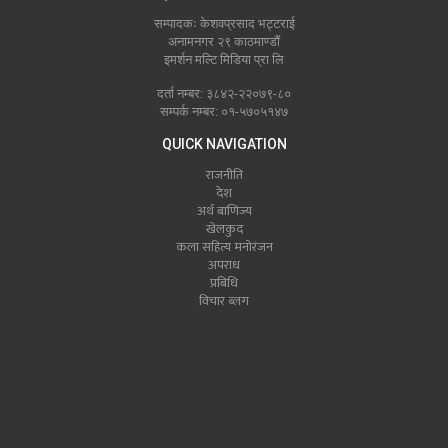
सम्पादकः केशवप्रसाद भट्टराई
अनामनगर २९ काठमाण्डौं
इमर्शन मल्टि मिडिया प्रा लि
दर्ता नम्बर: ३८४२-२२०७९-८०
सम्पर्क नम्बर: ०१-५७०५१४७
QUICK NAVIGATION
राजनीति
देश
अर्थ बाणिज्य
खेलकुद
कला सहित्य मनोरंजन
अपराध
प्रबिधि
विचार ब्लग