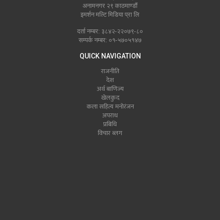
अनामनगर २९ काठमाण्डौं
इमर्शन मल्टि मिडिया प्रा लि
दर्ता नम्बर: ३८४२-२२०७९-८०
सम्पर्क नम्बर: ०१-५७०५१४७
QUICK NAVIGATION
राजनीति
देश
अर्थ बाणिज्य
खेलकुद
कला सहित्य मनोरंजन
अपराध
प्रबिधि
विचार ब्लग