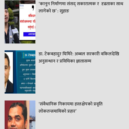
‘कानुन निर्माणमा संसद् सकारात्मक र दृढताका साथ
लागेको छ’ : सुहाङ
डा. टेकबहादुर घिमिरे: अब्बल सरकारी वकिलदेखि
अनुसन्धान र प्रविधिका ज्ञातासम्म
‘संवैधानिक निकायमा हस्तक्षेपको प्रवृति
लोकतन्त्रमाथिको प्रहार’