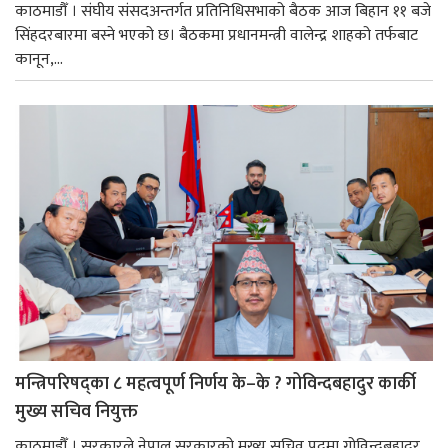
काठमाडौँ । संघीय संसदअन्तर्गत प्रतिनिधिसभाको बैठक आज बिहान ११ बजे
सिंहदरबारमा बस्ने भएको छ। बैठकमा प्रधानमन्त्री वालेन्द्र शाहको तर्फबाट
कानून,...
मन्त्रिपरिषद्का ८ महत्वपूर्ण निर्णय के–के ? गोविन्दबहादुर कार्की
मुख्य सचिव नियुक्त
काठमाडौँ । सरकारले नेपाल सरकारको मुख्य सचिव पदमा गोविन्दबहादुर