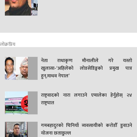
लोक्रप्रिय
नेता राधाकृण मौनालीले गरे यस्तो
खुलासा-‘अहिलेको लोडसेडिङ्गको प्रमुख पात्र
हुन्,माधव नेपाल’
राष्ट्रवादको नारा लगाउने एमालेका हेर्नुहोस् २४
राष्ट्रघात
गमबहादुरकाे चिनियाँ व्यवसायीको करोडौँ डुवाउने
याेजना छताछुल्ल