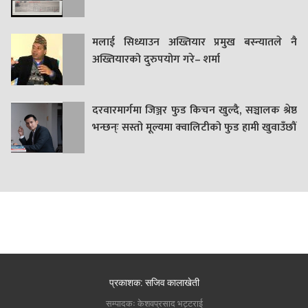
मलाई सिध्याउन अख्तियार प्रमुख बस्न्यातले नै
अख्तियारको दुरुपयोग गरे– शर्मा
दरवारमार्गमा जिञ्जर फुड किचन खुल्दै, सञ्चालक श्रेष्ठ
भन्छन्ः सस्तो मूल्यमा क्वालिटीको फुड हामी खुवाउँछौं
प्रकाशक: सजिव कालाखेती
सम्पादकः केशवप्रसाद भट्टराई