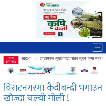
Togg
navig
>>
ताजा
उपत्यकामा श्रृंखलाबद्ध सिक्री लुट्ने ‘कर्मा समूह’का नाइकेसहित पाँच पक्रा
समाचार
विराटनगरमा कैदीबन्दी भगाउन
खोज्दा चल्यो गोली !