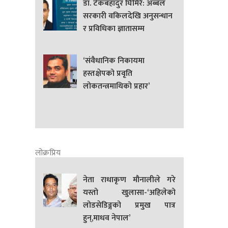
डा. टेकबहादुर घिमिरे: अब्बल
सरकारी वकिलदेखि अनुसन्धान
र प्रविधिका ज्ञातासम्म
‘संवैधानिक निकायमा
हस्तक्षेपको प्रवृति
लोकतन्त्रमाथिको प्रहार’
लोक्रप्रिय
नेता राधाकृण मौनालीले गरे
यस्तो खुलासा-‘अहिलेको
लोडसेडिङ्गको प्रमुख पात्र
हुन्,माधव नेपाल’