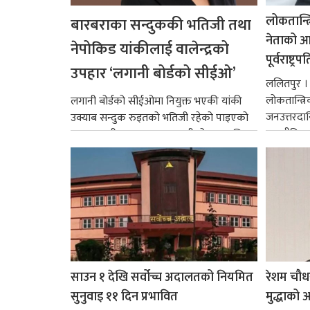
लोकतान्त्
बारबराका सन्दुककी भतिजी तथा
नेताको आदर
नेपोकिड यांकीलाई वालेन्द्रको
पूर्वराष्ट्र
उपहार ‘लगानी बोर्डको सीईओ’
ललितपुर । पू
लोकतान्त्र
लगानी बोर्डको सीईओमा नियुक्त भएकी यांकी
जनउत्तरदाय
उक्याब सन्दुक रुइतको भतिजी रहेको पाइएको
राजनीतिक व
छ। तत्कालीन समयमा महाकालीको अञ्चलाधिश
गर्न आवश्य
नै बनेका जोन...
साउन १ देखि सर्वोच्च अदालतको नियमित
रेशम चौध
सुनुवाइ ११ दिन प्रभावित
मुद्धाको आ