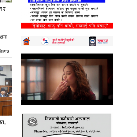
ल र
क्षमा
तिपत्र
ित,