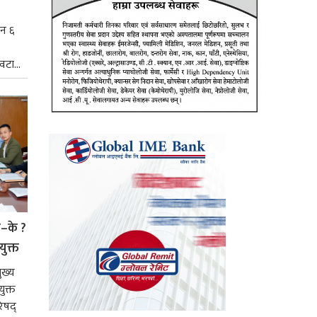
िन ६
टा...
े–के ?
युक्त
ुख्य
ुक्त
िषद्