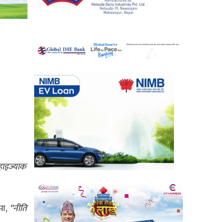
”
न हाइज्याक
मा,
“नीति