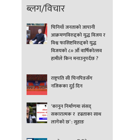
ब्लग/विचार
चिनियाँ जनताको जापानी
आक्रमणविरुद्दको युद्ध विजय र
विश्व फासिष्टविरुद्दको युद्ध
विजयको ८० औं वार्षिकोत्सव
हामीले किन मनाउनुपर्दछ ?
राष्ट्रपति सी चिनपिङसँग
नजिकका दुई दिन
‘कानुन निर्माणमा संसद्
सकारात्मक र दृढताका साथ
लागेको छ’ : सुहाङ