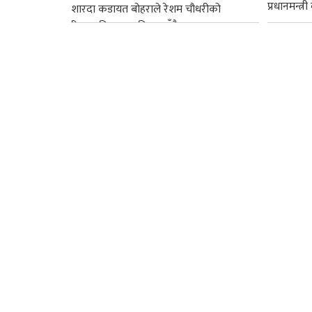
प्रधानमन्त्र
शारदा कडायत बोहराले रेशम चौधरीको
रिहाइप्रति असहमति जनाउँदै...