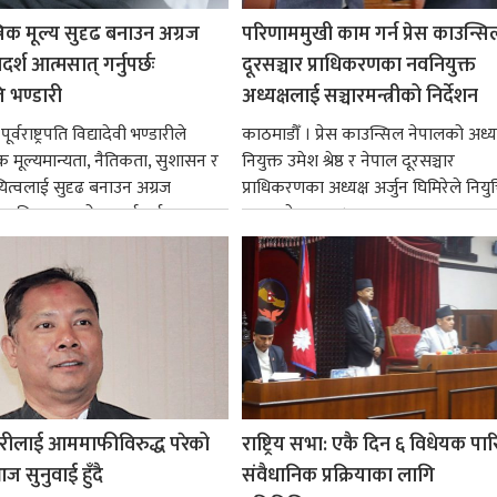
रिक मूल्य सुदृढ बनाउन अग्रज
परिणाममुखी काम गर्न प्रेस काउन्सि
्श आत्मसात् गर्नुपर्छः
दूरसञ्चार प्राधिकरणका नवनियुक्त
पति भण्डारी
अध्यक्षलाई सञ्चारमन्त्रीको निर्देशन
र्वराष्ट्रपति विद्यादेवी भण्डारीले
काठमाडौँ । प्रेस काउन्सिल नेपालको अध्य
िक मूल्यमान्यता, नैतिकता, सुशासन र
नियुक्त उमेश श्रेष्ठ र नेपाल दूरसञ्चार
ित्वलाई सुदृढ बनाउन अग्रज
प्राधिकरणका अध्यक्ष अर्जुन घिमिरेले नियुक्
्यक्तित्वहरूको आदर्शलाई आत्मसात्
ग्रहण गरेका छन्।...
क...
रीलाई आममाफीविरुद्ध परेको
राष्ट्रिय सभा: एकै दिन ६ विधेयक पार
ज सुनुवाई हुँदै
संवैधानिक प्रक्रियाका लागि