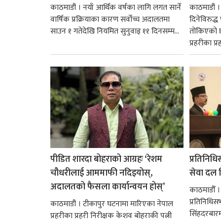
काठमाडौं । नयाँ आर्थिक वर्षका लागि लगत सार्ने
काठमाडौं
वार्षिक प्रक्रियाका कारण सर्वोच्च अदालतमा
दिनेविरुद्ध
साउन १ गतेदेखि नियमित सुनुवाइ ११ दिनसम्म...
तोकिएको छ
प्रहरीका प्रह
पीडित शारदा बोहराको आग्रहः ‘रेशम
प्रतिनिधि
चौधरीलाई आममाफी नदिइयोस्,
सेवा दल वि
अदालतको फैसला कार्यान्वयन होस्’
काठमाडौँ ।
प्रतिनिधि
काठमाडौं । टीकापुर घटनामा मारिएका नेपाल
सिंहदरबार
प्रहरीका प्रहरी निरीक्षक केशव बोहराकी पत्नी