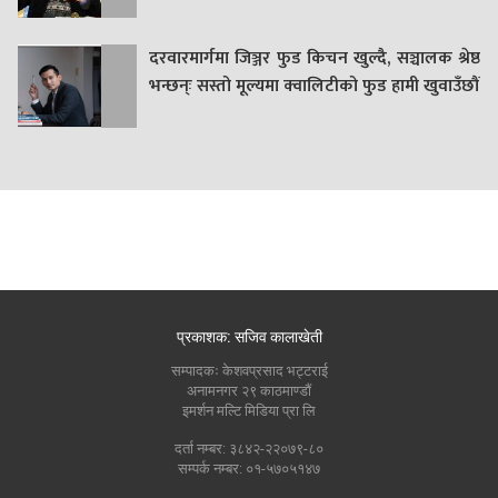
दरवारमार्गमा जिञ्जर फुड किचन खुल्दै, सञ्चालक श्रेष्ठ
भन्छन्ः सस्तो मूल्यमा क्वालिटीको फुड हामी खुवाउँछौं
प्रकाशक: सजिव कालाखेती
सम्पादकः केशवप्रसाद भट्टराई
अनामनगर २९ काठमाण्डौं
इमर्शन मल्टि मिडिया प्रा लि
दर्ता नम्बर: ३८४२-२२०७९-८०
सम्पर्क नम्बर: ०१-५७०५१४७