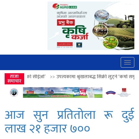
Togg
navig
ईओ’
>>
ताजा
उपत्यकामा श्रृंखलाबद्ध सिक्री लुट्ने ‘कर्मा समूह’का नाइकेसहित पाँच पक
समाचार
आज सुन प्रतितोला रू दुई
लाख २१ हजार ७००