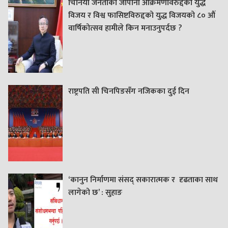
चिनियाँ जनताको जापानी आक्रमणविरुद्दको युद्ध
विजय र विश्व फासिष्टविरुद्दको युद्ध विजयको ८० औं
वार्षिकोत्सव हामीले किन मनाउनुपर्दछ ?
राष्ट्रपति सी चिनपिङसँग नजिकका दुई दिन
‘कानुन निर्माणमा संसद् सकारात्मक र दृढताका साथ
लागेको छ’ : सुहाङ