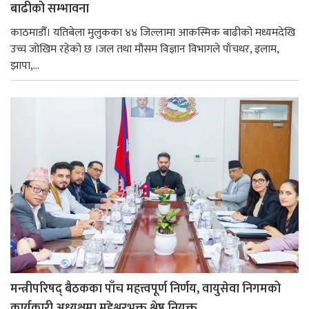
बाढीको सम्भावना
काठमाडौँ। यतिबेला मुलुकका ४४ जिल्लामा आकस्मिक बाढीको मध्यमदेखि
उच्च जोखिम रहेको छ ।जल तथा मौसम विज्ञान विभागले पाँचथर, इलाम,
झापा,...
मन्त्रीपरिषद् बैठकका पाँच महत्त्वपूर्ण निर्णय, वायुसेवा निगमको
कार्यकारी अध्यक्षमा महेश्वरभक्त श्रेष्ठ नियुक्त