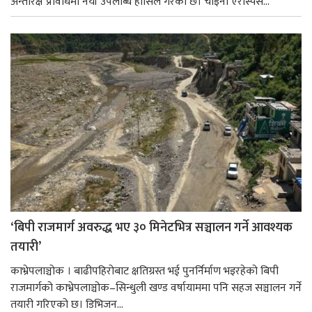
अन्तरिक्ष प्रविधिमा नयाँ उपलब्धि हासिल गरेको छ। चाइना एरोस्पेस...
‘बिपी राजमार्ग अवरुद्ध भए ३० मिनेटभित्र सञ्चालन गर्ने आवश्यक
तयारी’
काभ्रेपलाञ्चोक । बाढीपहिरोबाट क्षतिग्रस्त भई पुनर्निर्माण भइरहेको बिपी
राजमार्गको काभ्रेपलाञ्चोक–सिन्धुली खण्ड वर्षायाममा पनि सहज सञ्चालन गर्ने
तयारी गरिएको छ। डिभिजन...