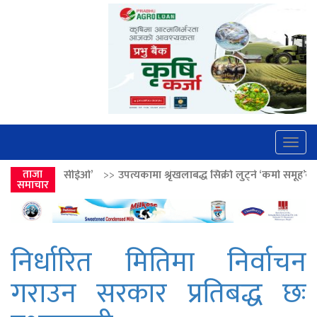
Togg
navig
>>
उपत्यकामा श्रृंखलाबद्ध सिक्री लुट्ने ‘कर्मा समूह’का नाइकेसहित पाँच पक्रा
ताजा
समाचार
निर्धारित मितिमा निर्वाचन
गराउन सरकार प्रतिबद्ध छः