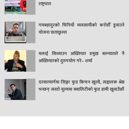
राष्ट्रघात
गमबहादुरकाे चिनियाँ व्यवसायीको करोडौँ डुवाउने
याेजना छताछुल्ल
मलाई सिध्याउन अख्तियार प्रमुख बस्न्यातले नै
अख्तियारको दुरुपयोग गरे– शर्मा
दरवारमार्गमा जिञ्जर फुड किचन खुल्दै, सञ्चालक श्रेष्ठ
भन्छन्ः सस्तो मूल्यमा क्वालिटीको फुड हामी खुवाउँछौं