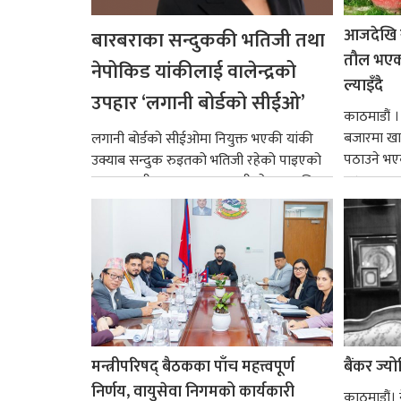
आजदेखि 
बारबराका सन्दुककी भतिजी तथा
तौल भएको
नेपोकिड यांकीलाई वालेन्द्रको
ल्याइँदै
उपहार ‘लगानी बोर्डको सीईओ’
काठमाडौं 
बजारमा खा
लगानी बोर्डको सीईओमा नियुक्त भएकी यांकी
पठाउने भए
उक्याब सन्दुक रुइतको भतिजी रहेको पाइएको
१४.२...
छ। तत्कालीन समयमा महाकालीको अञ्चलाधिश
नै बनेका जोन...
मन्त्रीपरिषद् बैठकका पाँच महत्त्वपूर्ण
बैंकर ज्य
निर्णय, वायुसेवा निगमको कार्यकारी
काठमाडौं। ने