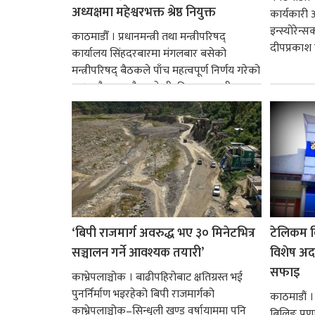
अध्यक्षमा महेश्वरभक्त श्रेष्ठ नियुक्त
कार्यकारी 
इन्स्योरेन्
काठमाडौँ । प्रधानमन्त्री तथा मन्त्रीपरिषद्
दीपप्रकाश 
कार्यालय सिंहदरबारमा मंगलबार बसेको
मन्त्रीपरिषद् बैठकले पाँच महत्वपूर्ण निर्णय गरेको
छ । यसैक्रममा बैडकले बीउबिजनसम्बन्धी...
‘बिपी राजमार्ग अवरुद्ध भए ३० मिनेटभित्र
टेलिकम बि
सञ्चालन गर्ने आवश्यक तयारी’
विशेष अद
सफाइ
काभ्रेपलाञ्चोक । बाढीपहिरोबाट क्षतिग्रस्त भई
पुनर्निर्माण भइरहेको बिपी राजमार्गको
काठमाडौं 
काभ्रेपलाञ्चोक–सिन्धुली खण्ड वर्षायाममा पनि
बिलिङ प्रणाल