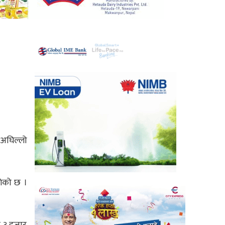
 अघिल्लो
गेको छ ।
र ३ हजार