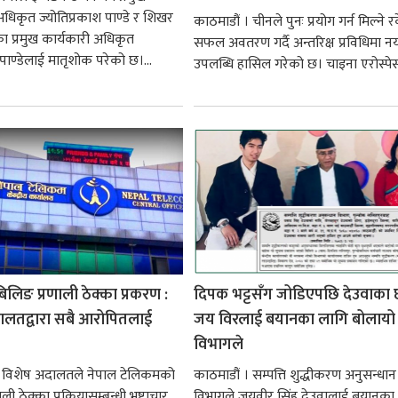
अधिकृत ज्योतिप्रकाश पाण्डे र शिखर
काठमाडौं । चीनले पुनः प्रयोग गर्न मिल्ने 
सका प्रमुख कार्यकारी अधिकृत
सफल अवतरण गर्दै अन्तरिक्ष प्रविधिमा नय
पाण्डेलाई मातृशोक परेको छ।...
उपलब्धि हासिल गरेको छ। चाइना एरोस्पेस
लिङ प्रणाली ठेक्का प्रकरण :
दिपक भट्टसँग जोडिएपछि देउवाका 
ालतद्वारा सबै आरोपितलाई
जय विरलाई बयानका लागि बोलायो
विभागले
। विशेष अदालतले नेपाल टेलिकमको
काठमाडौं । सम्पत्ति शुद्धीकरण अनुसन्धान
ी ठेक्का प्रक्रियासम्बन्धी भ्रष्टाचार
विभागले जयवीर सिंह देउवालाई बयानका