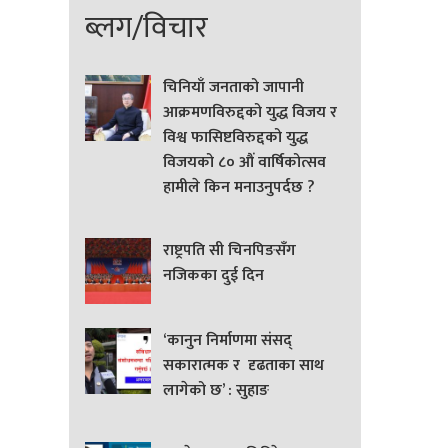
ब्लग/विचार
चिनियाँ जनताको जापानी
आक्रमणविरुद्दको युद्ध विजय र
विश्व फासिष्टविरुद्दको युद्ध
विजयको ८० औं वार्षिकोत्सव
हामीले किन मनाउनुपर्दछ ?
राष्ट्रपति सी चिनपिङसँग
नजिकका दुई दिन
‘कानुन निर्माणमा संसद्
सकारात्मक र दृढताका साथ
लागेको छ’ : सुहाङ