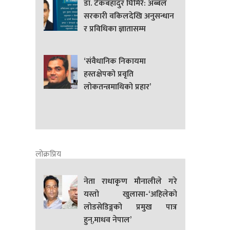
डा. टेकबहादुर घिमिरे: अब्बल
सरकारी वकिलदेखि अनुसन्धान
र प्रविधिका ज्ञातासम्म
‘संवैधानिक निकायमा
हस्तक्षेपको प्रवृति
लोकतन्त्रमाथिको प्रहार’
लोक्रप्रिय
नेता राधाकृण मौनालीले गरे
यस्तो खुलासा-‘अहिलेको
लोडसेडिङ्गको प्रमुख पात्र
हुन्,माधव नेपाल’