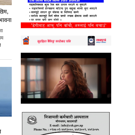
खिम,
भावना
मा
िम
े
ि