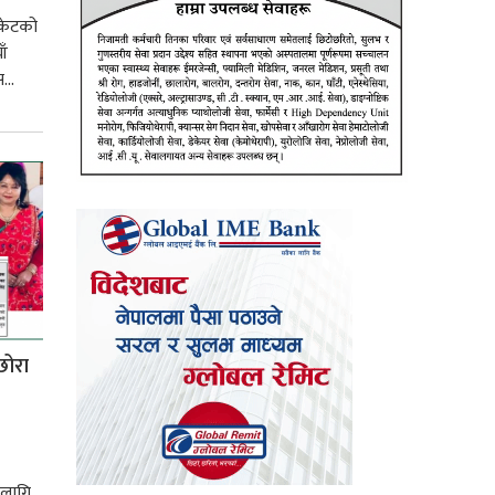
रकेटको
ाँ
...
छोरा
 लागि