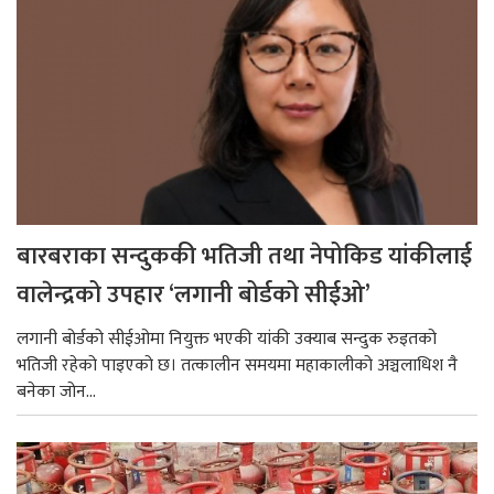
बारबराका सन्दुककी भतिजी तथा नेपोकिड यांकीलाई
वालेन्द्रको उपहार ‘लगानी बोर्डको सीईओ’
लगानी बोर्डको सीईओमा नियुक्त भएकी यांकी उक्याब सन्दुक रुइतको
भतिजी रहेको पाइएको छ। तत्कालीन समयमा महाकालीको अञ्चलाधिश नै
बनेका जोन...