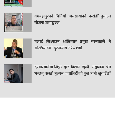
गमबहादुरकाे चिनियाँ व्यवसायीको करोडौँ डुवाउने
याेजना छताछुल्ल
मलाई सिध्याउन अख्तियार प्रमुख बस्न्यातले नै
अख्तियारको दुरुपयोग गरे– शर्मा
दरवारमार्गमा जिञ्जर फुड किचन खुल्दै, सञ्चालक श्रेष्ठ
भन्छन्ः सस्तो मूल्यमा क्वालिटीको फुड हामी खुवाउँछौं