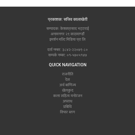
प्रकाशक: सजिव कालाखेती
सम्पादकः केशवप्रसाद भट्टराई
अनामनगर २९ काठमाण्डौं
इमर्शन मल्टि मिडिया प्रा लि
दर्ता नम्बर: ३८४२-२२०७९-८०
सम्पर्क नम्बर: ०१-५७०५१४७
QUICK NAVIGATION
राजनीति
देश
अर्थ बाणिज्य
खेलकुद
कला सहित्य मनोरंजन
अपराध
प्रबिधि
विचार ब्लग