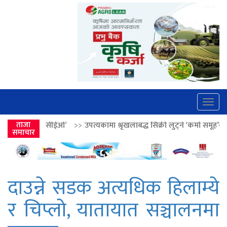
Togg
navig
ओ’
>>
ताजा
उपत्यकामा श्रृंखलाबद्ध सिक्री लुट्ने ‘कर्मा समूह’का नाइकेसहित पाँच पक्
समाचार
दाउन्ने सडक अत्यधिक हिलाम्ये
र चिप्लो, यातायात सञ्चालनमा