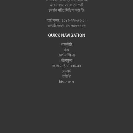
अनामनगर २९ काठमाण्डौं
इमर्शन मल्टि मिडिया प्रा लि
दर्ता नम्बर: ३८४२-२२०७९-८०
सम्पर्क नम्बर: ०१-५७०५१४७
QUICK NAVIGATION
राजनीति
देश
अर्थ बाणिज्य
खेलकुद
कला सहित्य मनोरंजन
अपराध
प्रबिधि
विचार ब्लग