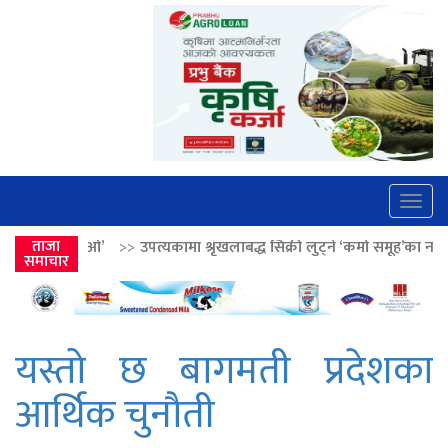
Togg
navig
पत्यकामा श्रृंखलाबद्ध सिक्री लुट्ने ‘कर्मा समूह’का नाइकेसहित पाँच पक्राउ
ताजा
>>
समाचार
यस्तो छ बागमती प्रदेशका
आर्थिक चुनौती