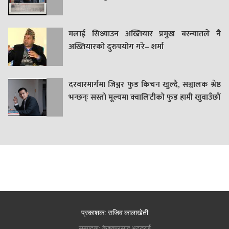
मलाई सिध्याउन अख्तियार प्रमुख बस्न्यातले नै
अख्तियारको दुरुपयोग गरे– शर्मा
दरवारमार्गमा जिञ्जर फुड किचन खुल्दै, सञ्चालक श्रेष्ठ
भन्छन्ः सस्तो मूल्यमा क्वालिटीको फुड हामी खुवाउँछौं
प्रकाशक: सजिव कालाखेती
सम्पादकः केशवप्रसाद भट्टराई