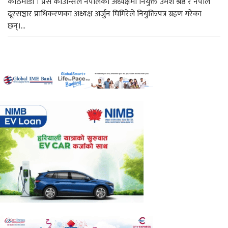
काठमाडौँ । प्रेस काउन्सिल नेपालको अध्यक्षमा नियुक्त उमेश श्रेष्ठ र नेपाल
दूरसञ्चार प्राधिकरणका अध्यक्ष अर्जुन घिमिरेले नियुक्तिपत्र ग्रहण गरेका
छन्।...