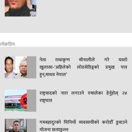
लोक्रप्रिय
नेता राधाकृण मौनालीले गरे यस्तो
खुलासा-‘अहिलेको लोडसेडिङ्गको प्रमुख पात्र
हुन्,माधव नेपाल’
राष्ट्रवादको नारा लगाउने एमालेका हेर्नुहोस् २४
राष्ट्रघात
गमबहादुरकाे चिनियाँ व्यवसायीको करोडौँ डुवाउने
याेजना छताछुल्ल