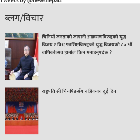
Tweets by @newsnepal2
ब्लग/विचार
चिनियाँ जनताको जापानी आक्रमणविरुद्दको युद्ध
विजय र विश्व फासिष्टविरुद्दको युद्ध विजयको ८० औं
वार्षिकोत्सव हामीले किन मनाउनुपर्दछ ?
राष्ट्रपति सी चिनपिङसँग नजिकका दुई दिन