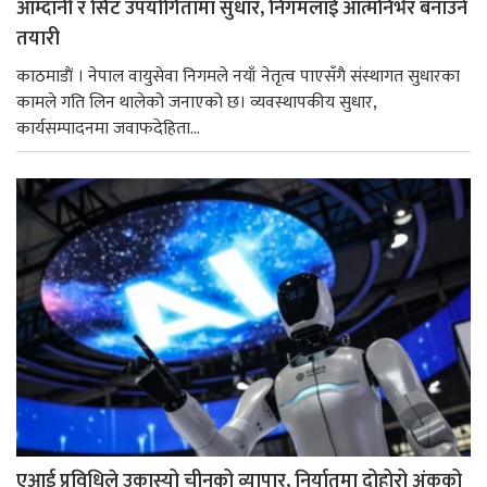
आम्दानी र सिट उपयोगितामा सुधार, निगमलाई आत्मनिर्भर बनाउने
तयारी
काठमाडाैं । नेपाल वायुसेवा निगमले नयाँ नेतृत्व पाएसँगै संस्थागत सुधारका
कामले गति लिन थालेको जनाएको छ। व्यवस्थापकीय सुधार,
कार्यसम्पादनमा जवाफदेहिता...
एआई प्रविधिले उकास्यो चीनको व्यापार, निर्यातमा दोहोरो अंकको