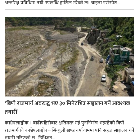
अन्तरिक्ष प्रविधिमा नयाँ उपलब्धि हासिल गरेको छ। चाइना एरोस्पेस...
‘बिपी राजमार्ग अवरुद्ध भए ३० मिनेटभित्र सञ्चालन गर्ने आवश्यक
तयारी’
काभ्रेपलाञ्चोक । बाढीपहिरोबाट क्षतिग्रस्त भई पुनर्निर्माण भइरहेको बिपी
राजमार्गको काभ्रेपलाञ्चोक–सिन्धुली खण्ड वर्षायाममा पनि सहज सञ्चालन गर्ने
तयारी गरिएको छ। डिभिजन...