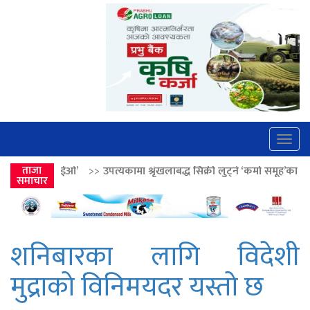
Togg
navig
>>
उपत्यकामा श्रृंखलाबद्ध सिक्री लुट्ने ‘कर्मा समूह’का नाइकेसहित पाँच पक्राउ
ताजा
समाचार
शनिबारका लागि विदेशी
मुद्राको विनिमयदर यस्तो छ