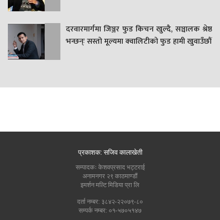
दरवारमार्गमा जिञ्जर फुड किचन खुल्दै, सञ्चालक श्रेष्ठ
भन्छन्ः सस्तो मूल्यमा क्वालिटीको फुड हामी खुवाउँछौं
प्रकाशक: सजिव कालाखेती
सम्पादकः केशवप्रसाद भट्टराई
अनामनगर २९ काठमाण्डौं
इमर्शन मल्टि मिडिया प्रा लि
दर्ता नम्बर: ३८४२-२२०७९-८०
सम्पर्क नम्बर: ०१-५७०५१४७