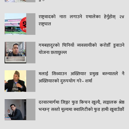
राष्ट्रवादको नारा लगाउने एमालेका हेर्नुहोस् २४
राष्ट्रघात
गमबहादुरकाे चिनियाँ व्यवसायीको करोडौँ डुवाउने
याेजना छताछुल्ल
मलाई सिध्याउन अख्तियार प्रमुख बस्न्यातले नै
अख्तियारको दुरुपयोग गरे– शर्मा
दरवारमार्गमा जिञ्जर फुड किचन खुल्दै, सञ्चालक श्रेष्ठ
भन्छन्ः सस्तो मूल्यमा क्वालिटीको फुड हामी खुवाउँछौं