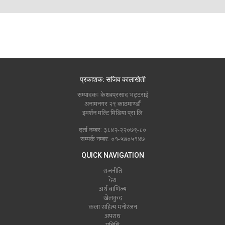
प्रकाशक: सजिव कालाखेती
सम्पादकः केशवप्रसाद भट्टराई
अनामनगर २९ काठमाण्डौं
इमर्शन मल्टि मिडिया प्रा लि
दर्ता नम्बर: ३८४२-२२०७९-८०
सम्पर्क नम्बर: ०१-५७०५१४७
QUICK NAVIGATION
राजनीति
देश
अर्थ बाणिज्य
खेलकुद
कला सहित्य मनोरंजन
अपराध