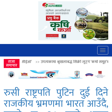
Togg
navig
>>
उपत्यकामा श्रृंखलाबद्ध सिक्री लुट्ने ‘कर्मा समूह’का नाइकेसहित पाँच पक्राउ
ताजा
समाचार
रुसी राष्ट्रपति पुटिन दुई दिने
राजकीय भ्रमणमा भारत आउँदै,