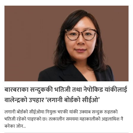
बारबराका सन्दुककी भतिजी तथा नेपोकिड यांकीलाई
वालेन्द्रको उपहार ‘लगानी बोर्डको सीईओ’
लगानी बोर्डको सीईओमा नियुक्त भएकी यांकी उक्याब सन्दुक रुइतको
भतिजी रहेको पाइएको छ। तत्कालीन समयमा महाकालीको अञ्चलाधिश नै
बनेका जोन...