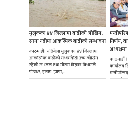
मुलुकका ४४ जिल्लामा बाढीको जोखिम,
मन्त्रीपरि
साना नदीमा आकस्मिक बाढीको सम्भावना
निर्णय, व
अध्यक्षमा म
काठमाडौँ। यतिबेला मुलुकका ४४ जिल्लामा
आकस्मिक बाढीको मध्यमदेखि उच्च जोखिम
काठमाडौँ । प
रहेको छ ।जल तथा मौसम विज्ञान विभागले
कार्यालय 
पाँचथर, इलाम, झापा,...
मन्त्रीपरिष
छ । यसैक्र