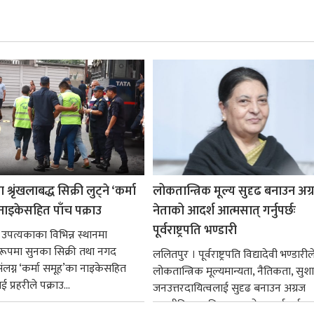
श्रृंखलाबद्ध सिक्री लुट्ने ‘कर्मा
लोकतान्त्रिक मूल्य सुदृढ बनाउन अग
नाइकेसहित पाँच पक्राउ
नेताको आदर्श आत्मसात् गर्नुपर्छः
पूर्वराष्ट्रपति भण्डारी
 उपत्यकाका विभिन्न स्थानमा
्ध रूपमा सुनका सिक्री तथा नगद
ललितपुर । पूर्वराष्ट्रपति विद्यादेवी भण्डारील
ंलग्न ‘कर्मा समूह’का नाइकेसहित
लोकतान्त्रिक मूल्यमान्यता, नैतिकता, सु
 प्रहरीले पक्राउ...
जनउत्तरदायित्वलाई सुदृढ बनाउन अग्रज
राजनीतिक व्यक्तित्वहरूको आदर्शलाई आत