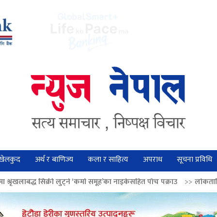
खेलकुद
अर्थ र बाणिज्य
कला र साहित्य
अपराध
सूचना प्रविधि
 लुट्ने ‘कर्मा समूह’का नाइकेसहित पाँच पक्राउ
>>
लोकतान्त्रिक मूल्य सुदृढ बनाउ