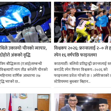
गर्न आवश्यक...
धिले उकास्यो चीनको व्यापार,
विश्वकप २०२६: फ्रान्सलाई २–० ले हर
 दोहोरो अंकको वृद्धि
स्पेन १६ वर्षपछि फाइनलमा
रिम बौद्धिकता (एआई)सम्बन्धी
काठमाडौँ। बलियो प्रतिद्वन्द्वी फ्रान्सलाई स्त
िश्वव्यापी माग तीव्र बनेसँगै चीनको
बनाउँदै स्पेन फिफा विश्वकप–२०२६ को
न महिनामा वार्षिक आधारमा २७
फाइनलमा प्रवेश गरेको छ । अमेरिकाको
ृद्धि भएको छ...
स्टेडियममा बुधबार बिहान...