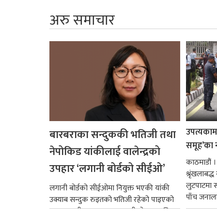
अरु समाचार
उपत्यकामा 
बारबराका सन्दुककी भतिजी तथा
समूह’का 
नेपोकिड यांकीलाई वालेन्द्रको
काठमाडौं ।
उपहार ‘लगानी बोर्डको सीईओ’
श्रृंखलाबद
लुटपाटमा स
लगानी बोर्डको सीईओमा नियुक्त भएकी यांकी
पाँच जनालाई
उक्याब सन्दुक रुइतको भतिजी रहेको पाइएको
छ। तत्कालीन समयमा महाकालीको अञ्चलाधिश