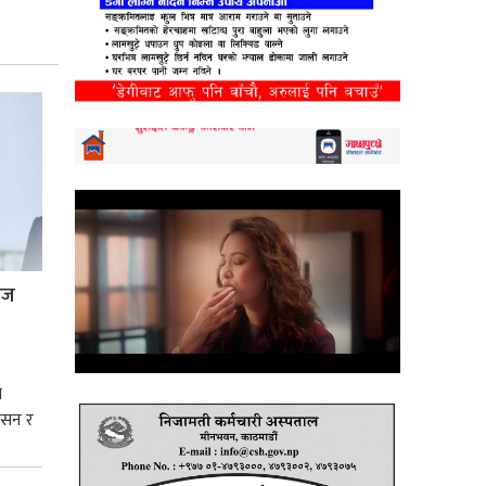
्रज
े
शासन र
्मसात्