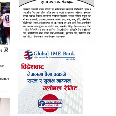
ाउँदै
ब्ध
 डालास