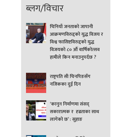
ब्लग/विचार
चिनियाँ जनताको जापानी
आक्रमणविरुद्दको युद्ध विजय र
विश्व फासिष्टविरुद्दको युद्ध
विजयको ८० औं वार्षिकोत्सव
हामीले किन मनाउनुपर्दछ ?
राष्ट्रपति सी चिनपिङसँग
नजिकका दुई दिन
‘कानुन निर्माणमा संसद्
सकारात्मक र दृढताका साथ
लागेको छ’ : सुहाङ