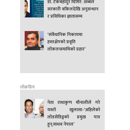
डा. टेकबहादुर घिमिरे: अब्बल
सरकारी वकिलदेखि अनुसन्धान
र प्रविधिका ज्ञातासम्म
‘संवैधानिक निकायमा
हस्तक्षेपको प्रवृति
लोकतन्त्रमाथिको प्रहार’
लोक्रप्रिय
नेता राधाकृण मौनालीले गरे
यस्तो खुलासा-‘अहिलेको
लोडसेडिङ्गको प्रमुख पात्र
हुन्,माधव नेपाल’