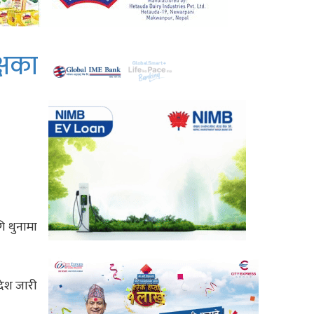
्षका
ि थुनामा
देश जारी