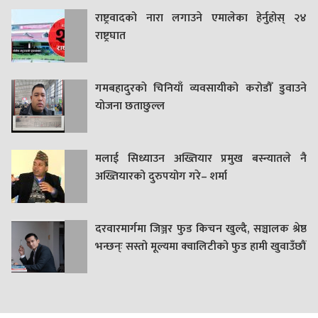
राष्ट्रवादको नारा लगाउने एमालेका हेर्नुहोस् २४
राष्ट्रघात
गमबहादुरकाे चिनियाँ व्यवसायीको करोडौँ डुवाउने
याेजना छताछुल्ल
मलाई सिध्याउन अख्तियार प्रमुख बस्न्यातले नै
अख्तियारको दुरुपयोग गरे– शर्मा
दरवारमार्गमा जिञ्जर फुड किचन खुल्दै, सञ्चालक श्रेष्ठ
भन्छन्ः सस्तो मूल्यमा क्वालिटीको फुड हामी खुवाउँछौं