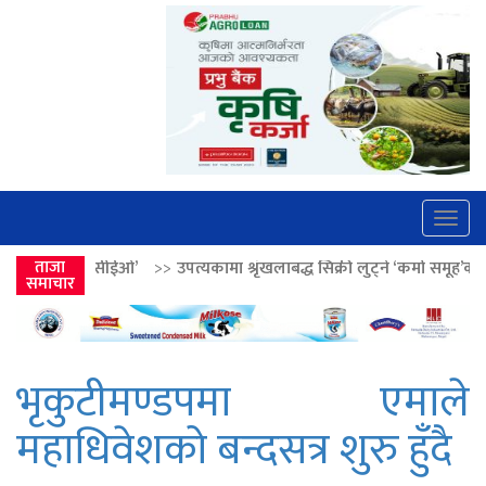
Togg
navig
>>
ताजा
उपत्यकामा श्रृंखलाबद्ध सिक्री लुट्ने ‘कर्मा समूह’का नाइकेसहित पाँच पक्रा
समाचार
भृकुटीमण्डपमा एमाले
महाधिवेशको बन्दसत्र शुरु हुँदै