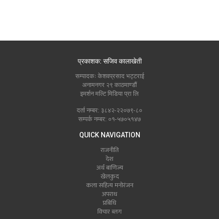
प्रकाशक: सजिव कालाखेती
सम्पादकः केशवप्रसाद भट्टराई
अनामनगर २९ काठमाण्डौं
इमर्शन मल्टि मिडिया प्रा लि
दर्ता नम्बर: ३८४२-२२०७९-८०
सम्पर्क नम्बर: ०१-५७०५१४७
QUICK NAVIGATION
राजनीति
देश
अर्थ बाणिज्य
खेलकुद
कला सहित्य मनोरंजन
अपराध
प्रबिधि
विचार ब्लग