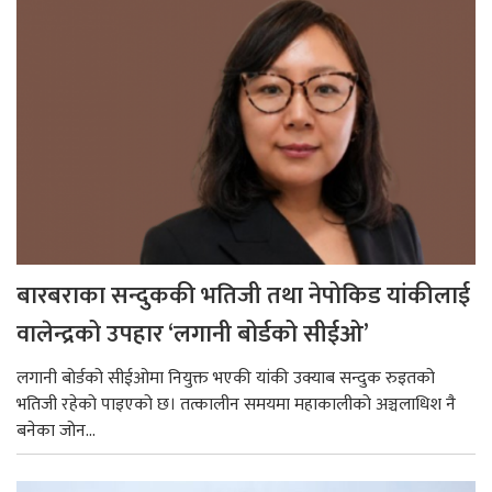
बारबराका सन्दुककी भतिजी तथा नेपोकिड यांकीलाई
वालेन्द्रको उपहार ‘लगानी बोर्डको सीईओ’
लगानी बोर्डको सीईओमा नियुक्त भएकी यांकी उक्याब सन्दुक रुइतको
भतिजी रहेको पाइएको छ। तत्कालीन समयमा महाकालीको अञ्चलाधिश नै
बनेका जोन...