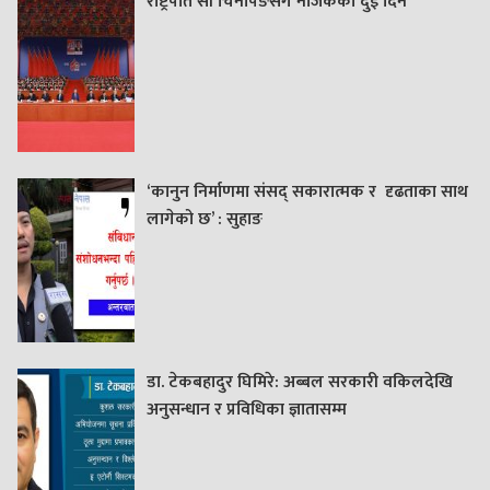
राष्ट्रपति सी चिनपिङसँग नजिकका दुई दिन
‘कानुन निर्माणमा संसद् सकारात्मक र दृढताका साथ
लागेको छ’ : सुहाङ
डा. टेकबहादुर घिमिरे: अब्बल सरकारी वकिलदेखि
अनुसन्धान र प्रविधिका ज्ञातासम्म